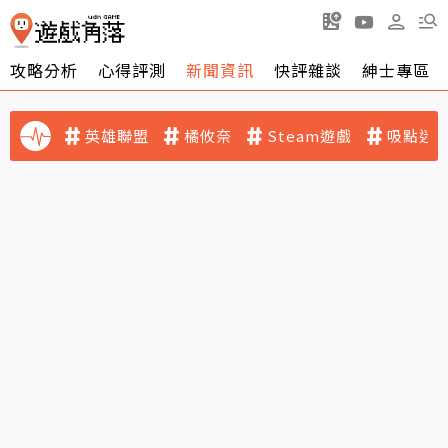
攻略分析
心得評測
新聞資訊
快評雜談
紳士專區
英雄聯盟
橘攸奈
Steam遊戲
吸點迷