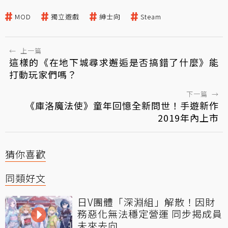
MOD
獨立遊戲
紳士向
Steam
←
上一篇
這樣的《在地下城尋求邂逅是否搞錯了什麼》能
打動玩家們嗎？
下一篇
→
《庫洛魔法使》童年回憶全新問世！手遊新作
2019年內上市
猜你喜歡
同類好文
日V團體「深淵組」解散！因財
務惡化無法穩定營運 同步揭成員
未來去向