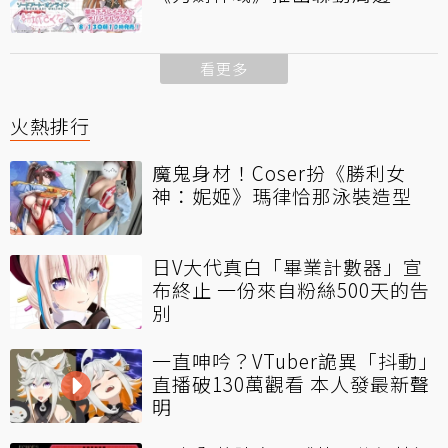
看更多
火熱排行
魔鬼身材！Coser扮《勝利女
神：妮姬》瑪律恰那泳裝造型
日V大代真白「畢業計數器」宣
布終止 一份來自粉絲500天的告
別
一直呻吟？VTuber詭異「抖動」
直播破130萬觀看 本人發最新聲
明