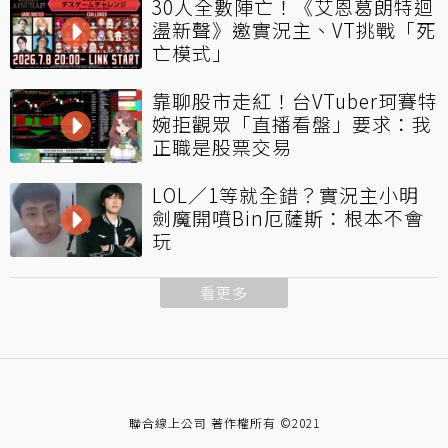
30人全數陣亡！《艾恩葛朗特迴
盪新聲》邀實況主、VT挑戰「死
亡模式」
靠聊股市走紅！台VTuber珂賽特
婉拒觀眾「直播看盤」要求：我
正職是股票交易
LOL／1等就全錯？實況主小明
劍魔開噴Bin厄薩斯：根本不會
玩
看更多
聯合線上公司 著作權所有 ©2021