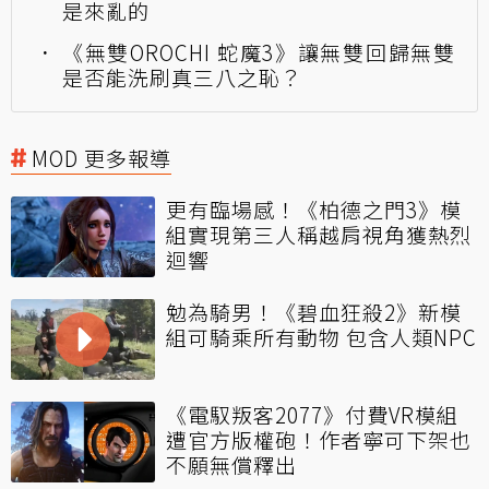
是來亂的
《無雙OROCHI 蛇魔3》讓無雙回歸無雙
是否能洗刷真三八之恥？
MOD 更多報導
更有臨場感！《柏德之門3》模
組實現第三人稱越肩視角獲熱烈
迴響
勉為騎男！《碧血狂殺2》新模
組可騎乘所有動物 包含人類NPC
《電馭叛客2077》付費VR模組
遭官方版權砲！作者寧可下架也
不願無償釋出