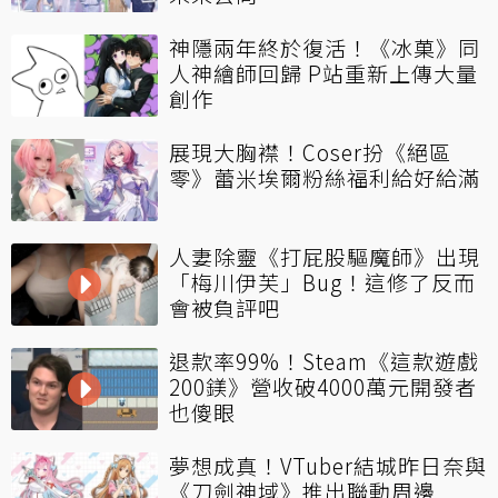
神隱兩年終於復活！《冰菓》同
人神繪師回歸 P站重新上傳大量
創作
展現大胸襟！Coser扮《絕區
零》蕾米埃爾粉絲福利給好給滿
人妻除靈《打屁股驅魔師》出現
「梅川伊芙」Bug！這修了反而
會被負評吧
退款率99%！Steam《這款遊戲
200鎂》營收破4000萬元開發者
也傻眼
夢想成真！VTuber結城昨日奈與
《刀劍神域》推出聯動周邊