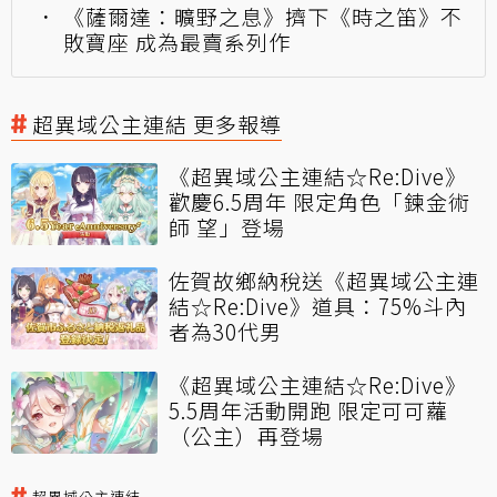
《薩爾達：曠野之息》擠下《時之笛》不
敗寶座 成為最賣系列作
超異域公主連結 更多報導
《超異域公主連結☆Re:Dive》
歡慶6.5周年 限定角色「鍊金術
師 望」登場
佐賀故鄉納稅送《超異域公主連
結☆Re:Dive》道具：75%斗內
者為30代男
《超異域公主連結☆Re:Dive》
5.5周年活動開跑 限定可可蘿
（公主）再登場
超異域公主連結