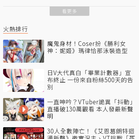
看更多
火熱排行
魔鬼身材！Coser扮《勝利女
神：妮姬》瑪律恰那泳裝造型
日V大代真白「畢業計數器」宣
布終止 一份來自粉絲500天的告
別
一直呻吟？VTuber詭異「抖動」
直播破130萬觀看 本人發最新聲
明
30人全數陣亡！《艾恩葛朗特迴
盪新聲》邀實況主、VT挑戰「死