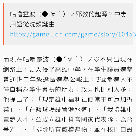
咕嚕靈波（●′∀‵）ノ邪教的起源？中毒
用語從洗頻誕生
https://game.udn.com/game/story/1045
而現在咕嚕靈波（●´∀｀）ノ♡不只出現在
網路上，更入侵了高雄中學，在學生議員選舉
普通班二年級選區選舉公報上，3號參選人不
僅自稱為學生會長的朋友，政見也比別人多，
他提出了：「規定雄中福利社便當不可添加香
菜」、「在籃球場設置滑水道」、「栽培雄中
電競人才，並成立雄中抖音國家代表隊，為台
爭光」、「排除所有威權產物，並在校門口設