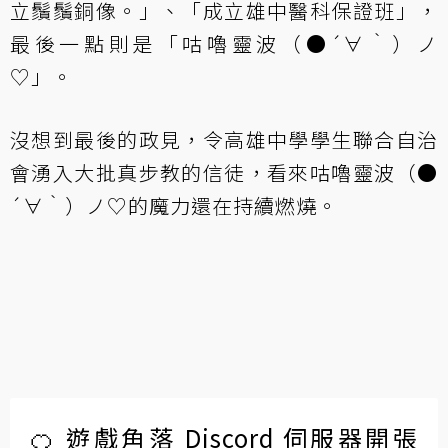
立鬚鬚銅像。」、「成立雄中醫科保證班」，
最後一點則是「咕嚕靈波（●´∀｀）ノ
♡」。
沒想到最後的政見，令高雄中學學生聯合自治
會湧入大批真步教的信徒，看來咕嚕靈波（●
´∀｀）ノ♡的魔力還在持續燃燒。
🍊 遊戲角落 Discord 伺服器開張