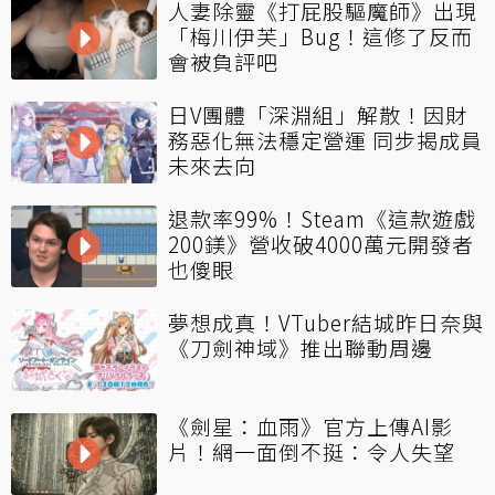
人妻除靈《打屁股驅魔師》出現
「梅川伊芙」Bug！這修了反而
會被負評吧
日V團體「深淵組」解散！因財
務惡化無法穩定營運 同步揭成員
未來去向
退款率99%！Steam《這款遊戲
200鎂》營收破4000萬元開發者
也傻眼
夢想成真！VTuber結城昨日奈與
《刀劍神域》推出聯動周邊
《劍星：血雨》官方上傳AI影
片！網一面倒不挺：令人失望