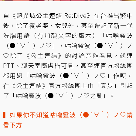
自《
超異域公主連結
Re:Dive》在台推出繁中
後，除了養老婆、女兒外，甚至帶起了新一代
洗腦用語（有加顏文字的版本）「咕嚕靈波
（●´∀｀）ノ♡」，咕嚕靈波（●´∀｀）ノ
♡除了《公主連結》的討論區能看見，就連
PTT、聊天室隨處皆可見，甚至連官方粉絲團
都用過「咕嚕靈波（●´∀｀）ノ♡」作哽，
在《公主連結》官方粉絲團上由「真步」引起
了「咕嚕靈波（●´∀｀）ノ♡之亂」。
▍如果你不知道咕嚕靈波（●´∀｀）ノ♡請
看下方