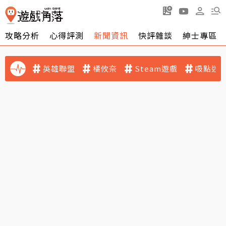
攻略分析
心得評測
新聞資訊
快評雜談
紳士專區
英雄聯盟
橘攸奈
Steam遊戲
吸點迷