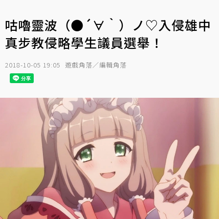
咕嚕靈波（●´∀｀）ノ♡入侵雄中
真步教侵略學生議員選舉！
2018-10-05 19:05
遊戲角落／編輯角落