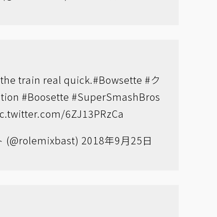
the train real quick.
#Bowsette
#ク
ation
#Boosette
#SuperSmashBros
ic.twitter.com/6ZJ13PRzCa
@rolemixbast)
2018年9月25日