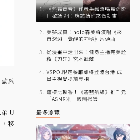
《熱舞青春》作者手繪流暢舞蹈影
片掀議 網：應該請你來做動畫
美夢成真！holo森美聲演唱《來
自深淵：覺醒的神秘》片頭曲
從漫畫中走出來！健身主播完美詮
釋《刃牙》宮本武藏
VSPO!限定餐廳即將登陸台港 成
員主視覺提前亮相
利歐系
。
這樣比較香！《碧藍航線》推千元
「ASMR米」飯糰掀議
弟 U
最多瀏覽
強，移