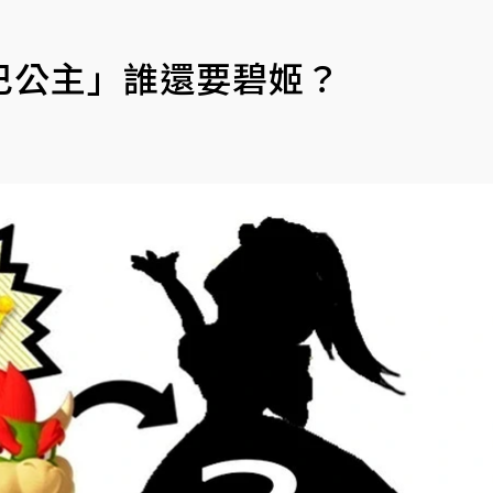
巴公主」誰還要碧姬？