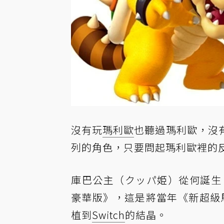
沒有玩
瑪利歐
也聽過瑪利歐，沒
列的角色，只要問起瑪利歐裡的
庫巴公主（クッパ姫）從何誕生
豪華版》，這是將當年《新超級
植到
Switch
的結晶。