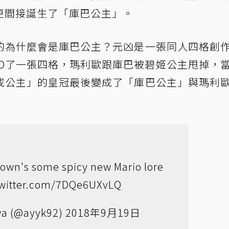
更間接誕生了「庫巴公主」。
的為什麼會是庫巴公主？元凶是一張同人四格創
er上PO了一張四格，瑪利歐跟庫巴被碧姬公主甩掉，
成公主」的皇冠最後變成了「庫巴公主」與瑪利
own's some spicy new Mario lore
twitter.com/7DQe6UXvLQ
a (@ayyk92)
2018年9月19日