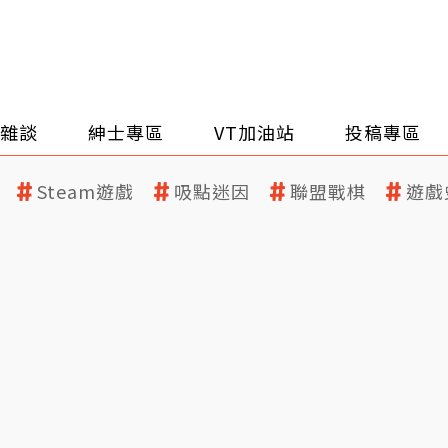
雜談
紳士專區
VT加油站
投稿專區
Steam遊戲
吸點迷因
聯盟戰棋
遊戲