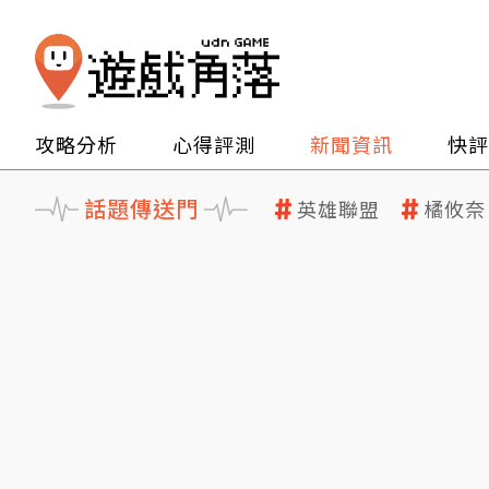
攻略分析
心得評測
新聞資訊
快評
話題傳送門
英雄聯盟
橘攸奈