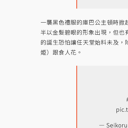
一襲黑色禮服的庫巴公主頓時掀
半以金髮碧眼的形象出現，但也
的誕生恐怕讓任天堂始料未及，
姫）跟食人花。
pic
— Seikoru