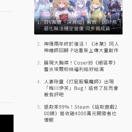
日V團體「深淵組」解散！因財務
惡化無法穩定營運 同步揭成員未
來去向
神隱兩年終於復活！《冰菓》同人
神繪師回歸 P站重新上傳大量創作
展現大胸襟！Coser扮《絕區零》
蕾米埃爾粉絲福利給好給滿
人妻除靈《打屁股驅魔師》出現
「梅川伊芙」Bug！這修了反而會
被負評吧
退款率99%！Steam《這款遊戲2
00鎂》營收破4000萬元開發者也
傻眼