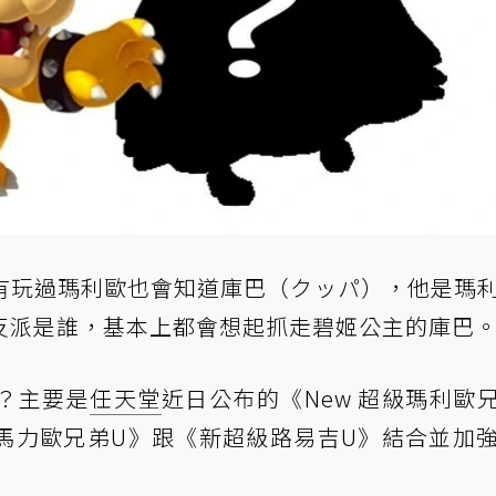
有玩過瑪利歐也會知道庫巴（クッパ），他是瑪
反派是誰，基本上都會想起抓走碧姬公主的庫巴
？主要是
任天堂
近日公布的《New 超級瑪利歐兄
馬力歐兄弟U》跟《新超級路易吉U》結合並加