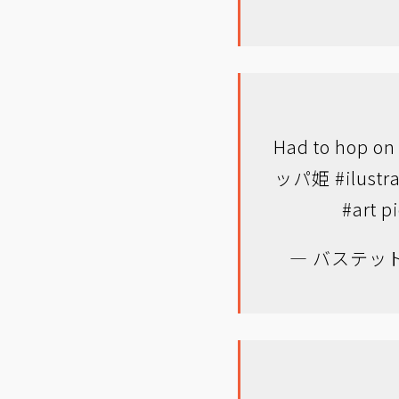
Had to hop on 
ッパ姫
#ilustr
#art
p
— バステット (