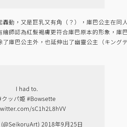
起轟動，又是巨乳又有角（？），庫巴公主在同
有繪師認為紅髮褐膚更符合庫巴原本的形象，庫
除了庫巴公主外，也延伸出了幽靈公主（キング
I had to.
#クッパ姫
#Bowsette
.twitter.com/sC1h2L8hVV
 (@SeikoruArt)
2018年9月25日