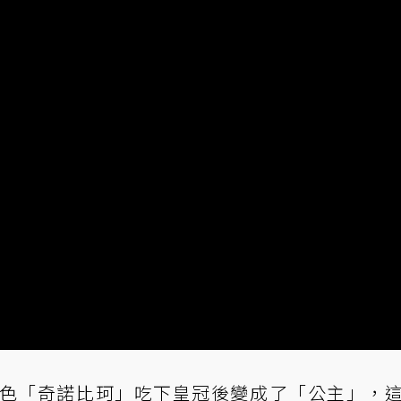
角色「奇諾比珂」吃下皇冠後變成了「公主」，