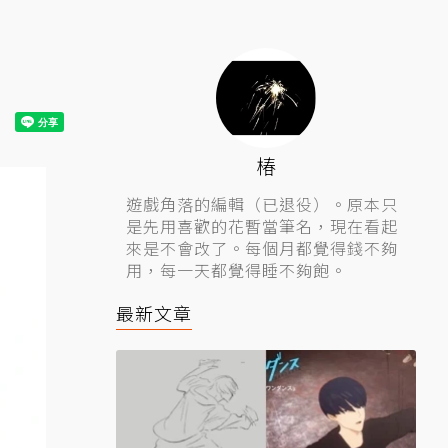
椿
遊戲角落的編輯（已退役）。原本只
是先用喜歡的花暫當筆名，現在看起
來是不會改了。每個月都覺得錢不夠
用，每一天都覺得睡不夠飽。
最新文章