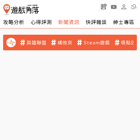
攻略分析
心得評測
新聞資訊
快評雜談
紳士專區
英雄聯盟
橘攸奈
Steam遊戲
吸點迷