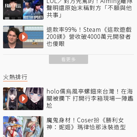
LOL／對方先罵的！Aiming離隊
聲明還原始末稱對方「不願與他
共事」
退款率99%！Steam《這款遊戲
200鎂》營收破4000萬元開發者
也傻眼
看更多
火熱排行
holo儒烏風亭螺鈿來台灣！在海
關被攔下 打開行李箱現場一陣尷
尬
魔鬼身材！Coser扮《勝利女
神：妮姬》瑪律恰那泳裝造型