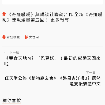
《奇迹暖暖》與講談社聯動合作 全新《奇迹暖
暖》連載漫畫第五回！ 更多報導
奇迹暖暖
女性向
←
上一篇
《吞食天地M》「巴豆妖」！最初的感動又回來
啦
下一篇
→
任天堂公佈《動物森友會》《路易吉洋樓3》居然
還支援繁體中文
猜你喜歡