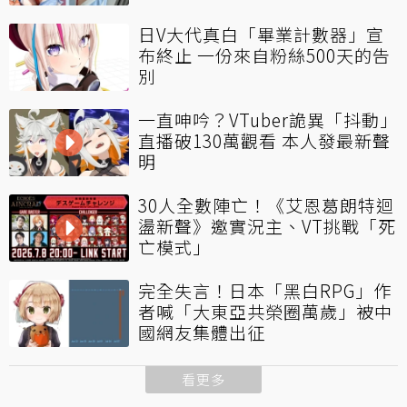
日V大代真白「畢業計數器」宣
布終止 一份來自粉絲500天的告
別
一直呻吟？VTuber詭異「抖動」
直播破130萬觀看 本人發最新聲
明
30人全數陣亡！《艾恩葛朗特迴
盪新聲》邀實況主、VT挑戰「死
亡模式」
完全失言！日本「黑白RPG」作
者喊「大東亞共榮圈萬歲」被中
國網友集體出征
看更多