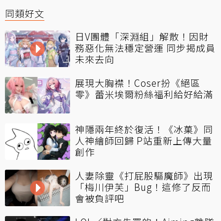
同類好文
日V團體「深淵組」解散！因財
務惡化無法穩定營運 同步揭成員
未來去向
展現大胸襟！Coser扮《絕區
零》蕾米埃爾粉絲福利給好給滿
神隱兩年終於復活！《冰菓》同
人神繪師回歸 P站重新上傳大量
創作
人妻除靈《打屁股驅魔師》出現
「梅川伊芙」Bug！這修了反而
會被負評吧