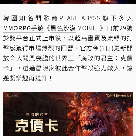
韓國知名開發商PEARL ABYSS旗下多人
MMORPG
手遊
《
黑色沙漠
MOBILE》日前29號
於雙平台正式上市後，以超高畫質及流暢的打
擊感獲得市場熱烈的回響。官方今(6日)更新開
放令人聞風喪膽的世界王「腐敗的君主：克價
卡」，透過冒險家彼此合作擊殺強力敵人，讓
遊戲樂趣再提升！