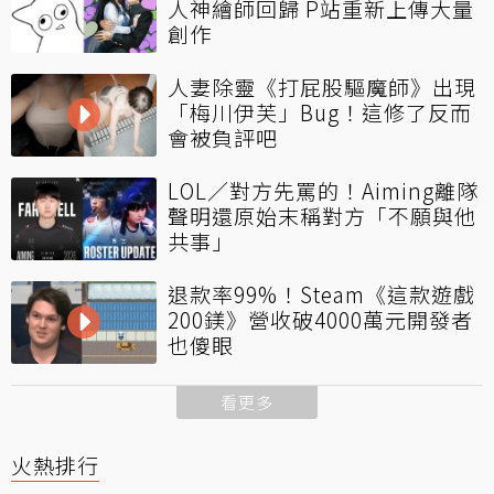
人神繪師回歸 P站重新上傳大量
創作
人妻除靈《打屁股驅魔師》出現
「梅川伊芙」Bug！這修了反而
會被負評吧
LOL／對方先罵的！Aiming離隊
聲明還原始末稱對方「不願與他
共事」
退款率99%！Steam《這款遊戲
200鎂》營收破4000萬元開發者
也傻眼
看更多
火熱排行