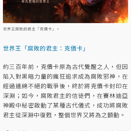
世界王腐敗的君主「克價卡」。
世界王「腐敗的君主：克價卡」
約三百年前，克價卡原為古代覺醒之人，但因
陷入對黑暗力量的瘋狂追求成為腐敗邪神，在
經過連綿不絕的戰爭後，終於將克價卡封印在
深淵；如今，腐敗君主的信徒們，在賽林迪亞
神殿中秘密啟動了某種古代儀式，成功將腐敗
君主從深淵中復甦，整個世界又將為之顫動。