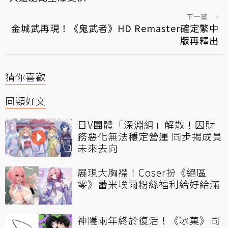
下一篇
→
金城武再現！《鬼武者》HD Remaster確定繁中
版再釋出
猜你喜歡
同類好文
日V團體「深淵組」解散！因財
務惡化無法穩定營運 同步揭成員
未來去向
展現大胸襟！Coser扮《絕區
零》蕾米埃爾粉絲福利給好給滿
神隱兩年終於復活！《冰菓》同