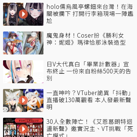
holo儒烏風亭螺鈿來台灣！在海
關被攔下 打開行李箱現場一陣尷
尬
魔鬼身材！Coser扮《勝利女
神：妮姬》瑪律恰那泳裝造型
日V大代真白「畢業計數器」宣
布終止 一份來自粉絲500天的告
別
一直呻吟？VTuber詭異「抖動」
直播破130萬觀看 本人發最新聲
明
30人全數陣亡！《艾恩葛朗特迴
盪新聲》邀實況主、VT挑戰「死
亡模式」