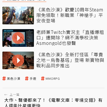
《黑色沙漠》歡慶10周年Steam
限免領取！新職業「神槍手」平
安夜登場
老師兼Twitch實況主「直播爆粗
口」遭開除？網不滿學校決策
Asmongold也發聲
《黑色沙漠》全新打怪區「尊貴
之地－烏魯基塔」登場 新寶物與
戰利品同步推出
黑色沙漠
手遊
MMORPG
←
上一篇
大作、聲優都來了！《電擊文庫：零境交錯》有
人還能比星爆更快