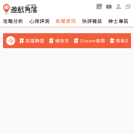
攻略分析
心得評測
新聞資訊
快評雜談
紳士專區
英雄聯盟
橘攸奈
Steam遊戲
吸點迷