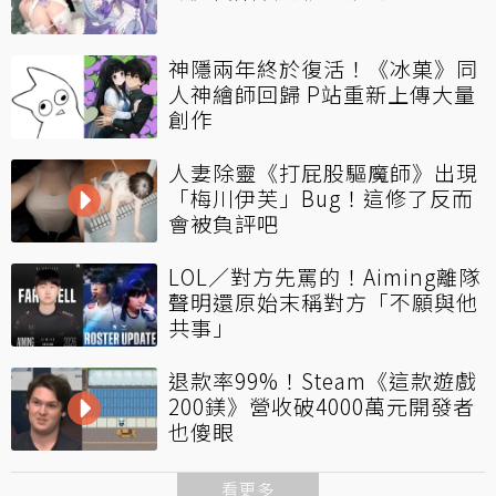
神隱兩年終於復活！《冰菓》同
人神繪師回歸 P站重新上傳大量
創作
人妻除靈《打屁股驅魔師》出現
「梅川伊芙」Bug！這修了反而
會被負評吧
LOL／對方先罵的！Aiming離隊
聲明還原始末稱對方「不願與他
共事」
退款率99%！Steam《這款遊戲
200鎂》營收破4000萬元開發者
也傻眼
看更多