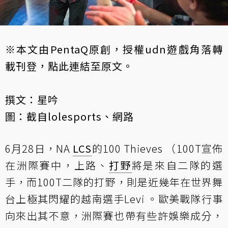
※本文由PentaQ原創，授權udn遊戲角落轉
載刊登，
點此連結至原文
。
撰文：星吟
圖：截自lolesports、網路
6月28日，NA
LCS
的100 Thieves （100T宣佈
在洲際賽中，上路、
打野
將是來自二隊的選
手，而100T二隊的打野，則是近幾年在世界舞
台上極其閃耀的越南選手Levi 。歐美戰隊行事
向來出其不意，洲際賽也帶有些許娛樂成分，