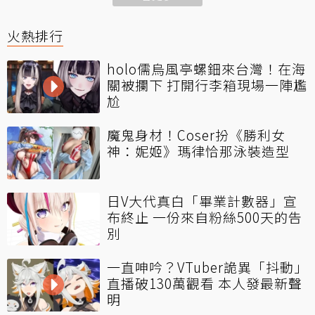
火熱排行
holo儒烏風亭螺鈿來台灣！在海
關被攔下 打開行李箱現場一陣尷
尬
魔鬼身材！Coser扮《勝利女
神：妮姬》瑪律恰那泳裝造型
日V大代真白「畢業計數器」宣
布終止 一份來自粉絲500天的告
別
一直呻吟？VTuber詭異「抖動」
直播破130萬觀看 本人發最新聲
明