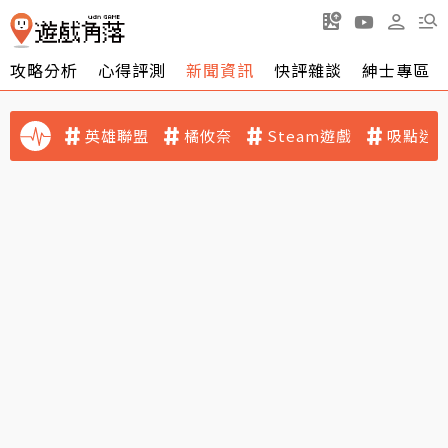
攻略分析
心得評測
新聞資訊
快評雜談
紳士專區
英雄聯盟
橘攸奈
Steam遊戲
吸點迷