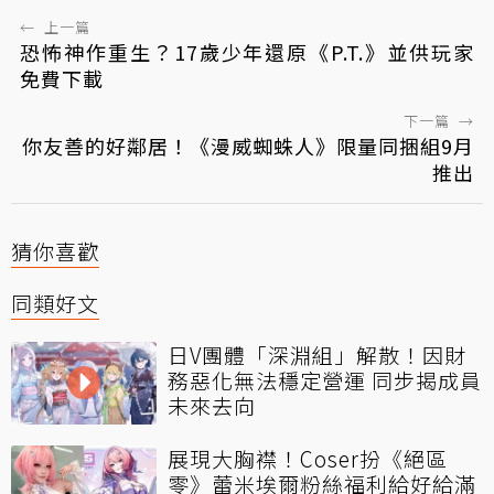
←
上一篇
恐怖神作重生？17歲少年還原《P.T.》並供玩家
免費下載
下一篇
→
你友善的好鄰居！《漫威蜘蛛人》限量同捆組9月
推出
猜你喜歡
同類好文
日V團體「深淵組」解散！因財
務惡化無法穩定營運 同步揭成員
未來去向
展現大胸襟！Coser扮《絕區
零》蕾米埃爾粉絲福利給好給滿