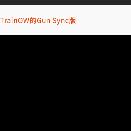
 TrainOW的Gun Sync版