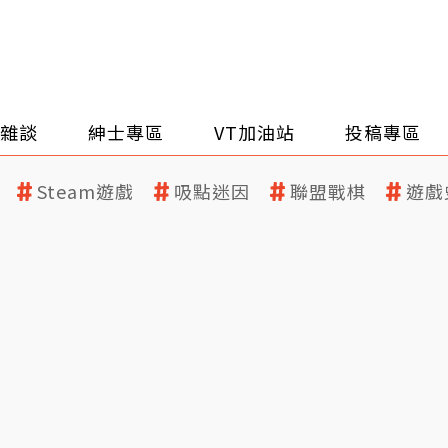
雜談
紳士專區
VT加油站
投稿專區
Steam遊戲
吸點迷因
聯盟戰棋
遊戲