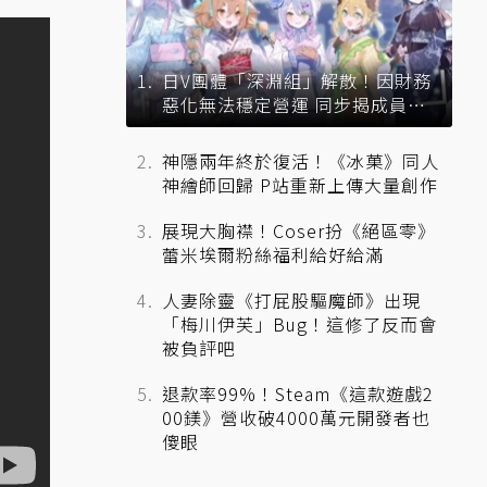
日V團體「深淵組」解散！因財務
惡化無法穩定營運 同步揭成員未
來去向
神隱兩年終於復活！《冰菓》同人
神繪師回歸 P站重新上傳大量創作
展現大胸襟！Coser扮《絕區零》
蕾米埃爾粉絲福利給好給滿
人妻除靈《打屁股驅魔師》出現
「梅川伊芙」Bug！這修了反而會
被負評吧
退款率99%！Steam《這款遊戲2
00鎂》營收破4000萬元開發者也
傻眼