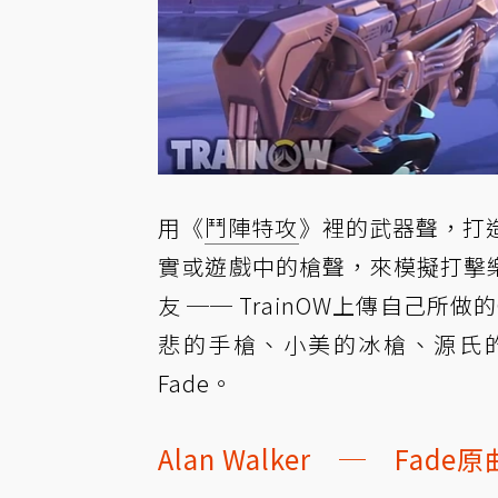
用《
鬥陣特攻
》裡的武器聲，打造出
實或遊戲中的槍聲，來模擬打擊樂
友 ── TrainOW上傳自己所
悲的手槍、小美的冰槍、源氏的手裏
Fade。
Alan Walker ─ Fade原