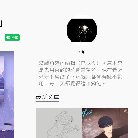
」
椿
遊戲角落的編輯（已退役）。原本只
是先用喜歡的花暫當筆名，現在看起
來是不會改了。每個月都覺得錢不夠
用，每一天都覺得睡不夠飽。
最新文章