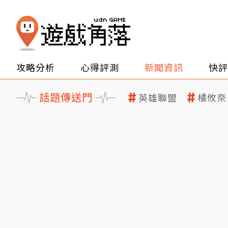
攻略分析
心得評測
新聞資訊
快評
話題傳送門
英雄聯盟
橘攸奈