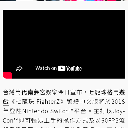
台灣
萬代南夢宮
娛樂今日宣布，
七龍珠
格鬥遊
戲
《七龍珠 FighterZ》繁體中文版將於2018
年登陸Nintendo Switch™平台。主打以Joy-
Con™即可輕易上手的操作方式及以60FPS流