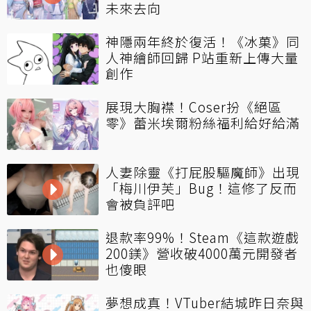
未來去向
神隱兩年終於復活！《冰菓》同
人神繪師回歸 P站重新上傳大量
創作
展現大胸襟！Coser扮《絕區
零》蕾米埃爾粉絲福利給好給滿
人妻除靈《打屁股驅魔師》出現
「梅川伊芙」Bug！這修了反而
會被負評吧
退款率99%！Steam《這款遊戲
200鎂》營收破4000萬元開發者
也傻眼
夢想成真！VTuber結城昨日奈與