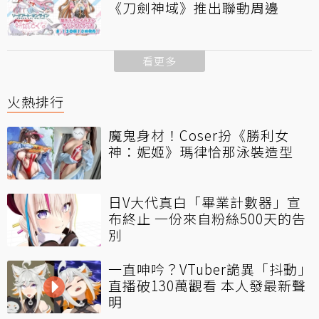
《刀劍神域》推出聯動周邊
看更多
火熱排行
魔鬼身材！Coser扮《勝利女
神：妮姬》瑪律恰那泳裝造型
日V大代真白「畢業計數器」宣
布終止 一份來自粉絲500天的告
別
一直呻吟？VTuber詭異「抖動」
直播破130萬觀看 本人發最新聲
明