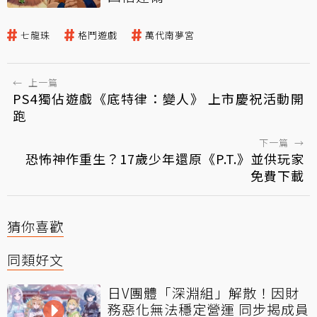
七龍珠
格鬥遊戲
萬代南夢宮
←
上一篇
PS4獨佔遊戲《底特律：變人》 上市慶祝活動開
跑
下一篇
→
恐怖神作重生？17歲少年還原《P.T.》並供玩家
免費下載
猜你喜歡
同類好文
日V團體「深淵組」解散！因財
務惡化無法穩定營運 同步揭成員