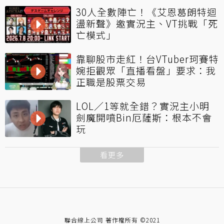
30人全數陣亡！《艾恩葛朗特迴
盪新聲》邀實況主、VT挑戰「死
亡模式」
靠聊股市走紅！台VTuber珂賽特
婉拒觀眾「直播看盤」要求：我
正職是股票交易
LOL／1等就全錯？實況主小明
劍魔開噴Bin厄薩斯：根本不會
玩
看更多
聯合線上公司 著作權所有 ©2021