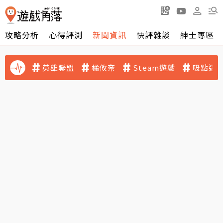
攻略分析
心得評測
新聞資訊
快評雜談
紳士專區
英雄聯盟
橘攸奈
Steam遊戲
吸點迷