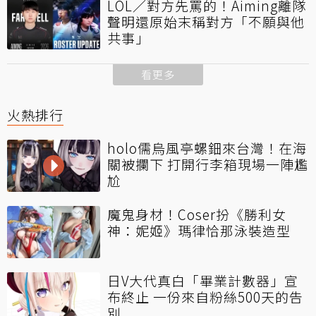
LOL／對方先罵的！Aiming離隊
聲明還原始末稱對方「不願與他
共事」
看更多
火熱排行
holo儒烏風亭螺鈿來台灣！在海
關被攔下 打開行李箱現場一陣尷
尬
魔鬼身材！Coser扮《勝利女
神：妮姬》瑪律恰那泳裝造型
日V大代真白「畢業計數器」宣
布終止 一份來自粉絲500天的告
別