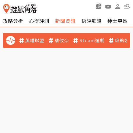
攻略分析
心得評測
新聞資訊
快評雜談
紳士專區
英雄聯盟
橘攸奈
Steam遊戲
吸點迷