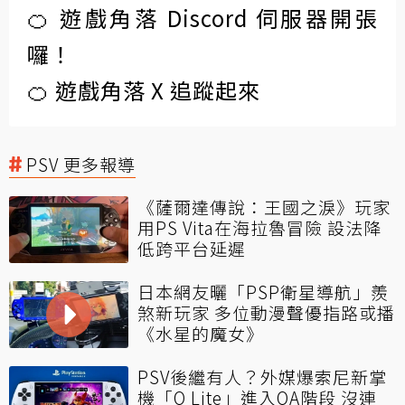
🍊 遊戲角落 Discord 伺服器開張
囉！
🍊 遊戲角落 X 追蹤起來
PSV 更多報導
《薩爾達傳說：王國之淚》玩家
用PS Vita在海拉魯冒險 設法降
低跨平台延遲
日本網友曬「PSP衛星導航」羨
煞新玩家 多位動漫聲優指路或播
《水星的魔女》
PSV後繼有人？外媒爆索尼新掌
機「Q Lite」進入QA階段 沒連