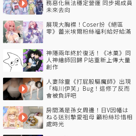
務惡化無法穩定營運 同步揭成員
未來去向
展現大胸襟！Coser扮《絕區
零》蕾米埃爾粉絲福利給好給滿
神隱兩年終於復活！《冰菓》同
人神繪師回歸 P站重新上傳大量
創作
人妻除靈《打屁股驅魔師》出現
「梅川伊芙」Bug！這修了反而
會被負評吧
房間滿是孫女周邊！日V因幡は
ねる送別摯愛祖母 籲粉絲珍惜相
處時光