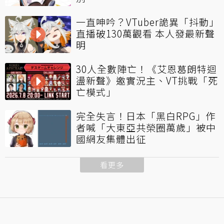
一直呻吟？VTuber詭異「抖動」
直播破130萬觀看 本人發最新聲
明
30人全數陣亡！《艾恩葛朗特迴
盪新聲》邀實況主、VT挑戰「死
亡模式」
完全失言！日本「黑白RPG」作
者喊「大東亞共榮圈萬歲」被中
國網友集體出征
看更多