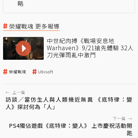
略
榮耀戰魂 更多報導
中世紀肉搏《戰場安息地
Warhaven》9/21搶先體驗 32人
刀光彈雨亂中激鬥
榮耀戰魂
Ubisoft
←
上一篇
訪談／當仿生人與人類幾近無異 《底特律：變
人》探討何為「人」
下一篇
→
PS4獨佔遊戲《底特律：變人》 上市慶祝活動開
跑