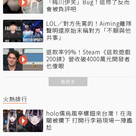
「梅川伊芙」Bug！這修了反而
會被負評吧
LOL／對方先罵的！Aiming離隊
聲明還原始末稱對方「不願與他
共事」
退款率99%！Steam《這款遊戲
200鎂》營收破4000萬元開發者
也傻眼
看更多
火熱排行
holo儒烏風亭螺鈿來台灣！在海
關被攔下 打開行李箱現場一陣尷
尬