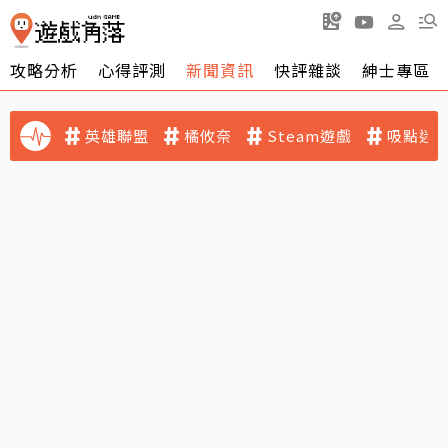
攻略分析
心得評測
新聞資訊
快評雜談
紳士專區
英雄聯盟
橘攸奈
Steam遊戲
吸點迷