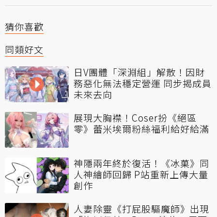
猜你喜歡
同類好文
日V團體「深淵組」解散！因財
務惡化無法穩定營運 同步揭成員
未來去向
展現大胸襟！Coser扮《絕區
零》蕾米埃爾粉絲福利給好給滿
神隱兩年終於復活！《冰菓》同
人神繪師回歸 P站重新上傳大量
創作
人妻除靈《打屁股驅魔師》出現