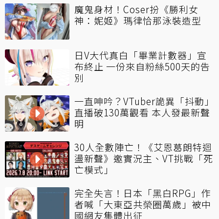
魔鬼身材！Coser扮《勝利女
神：妮姬》瑪律恰那泳裝造型
日V大代真白「畢業計數器」宣
布終止 一份來自粉絲500天的告
別
一直呻吟？VTuber詭異「抖動」
直播破130萬觀看 本人發最新聲
明
30人全數陣亡！《艾恩葛朗特迴
盪新聲》邀實況主、VT挑戰「死
亡模式」
完全失言！日本「黑白RPG」作
者喊「大東亞共榮圈萬歲」被中
國網友集體出征