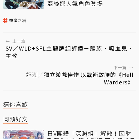
亞絲娜人氣角色登場
神魔之塔
←
上一篇
SV／WLD+SFL主題牌組評價－龍族、吸血鬼、
主教
下一篇
→
評測／獨立遊戲佳作 以戰術致勝的《Hell
Warders》
猜你喜歡
同類好文
日V團體「深淵組」解散！因財