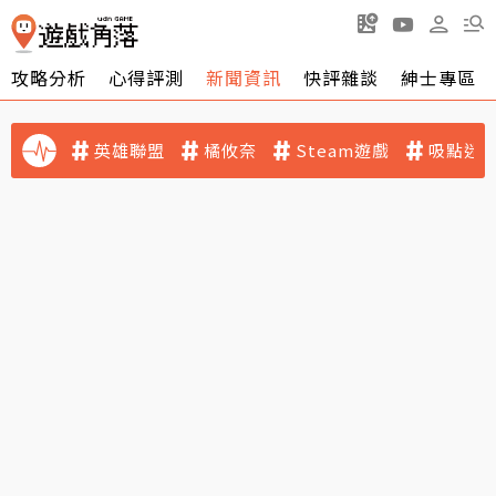
攻略分析
心得評測
新聞資訊
快評雜談
紳士專區
英雄聯盟
橘攸奈
Steam遊戲
吸點迷