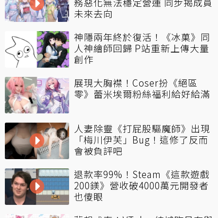
務惡化無法穩定營運 同步揭成員
未來去向
神隱兩年終於復活！《冰菓》同
人神繪師回歸 P站重新上傳大量
創作
展現大胸襟！Coser扮《絕區
零》蕾米埃爾粉絲福利給好給滿
人妻除靈《打屁股驅魔師》出現
「梅川伊芙」Bug！這修了反而
會被負評吧
退款率99%！Steam《這款遊戲
200鎂》營收破4000萬元開發者
也傻眼