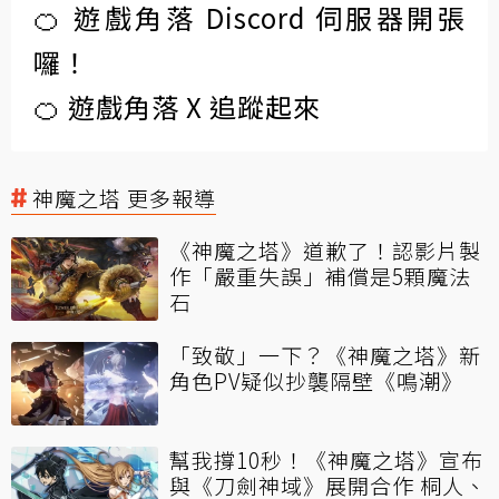
🍊 遊戲角落 Discord 伺服器開張
囉！
🍊 遊戲角落 X 追蹤起來
神魔之塔 更多報導
《神魔之塔》道歉了！認影片製
作「嚴重失誤」補償是5顆魔法
石
「致敬」一下？《神魔之塔》新
角色PV疑似抄襲隔壁《鳴潮》
幫我撐10秒！《神魔之塔》宣布
與《刀劍神域》展開合作 桐人、