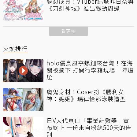
夢想成真！VTuber結城昨日奈與
《刀劍神域》推出聯動周邊
看更多
火熱排行
holo儒烏風亭螺鈿來台灣！在海
關被攔下 打開行李箱現場一陣尷
尬
魔鬼身材！Coser扮《勝利女
神：妮姬》瑪律恰那泳裝造型
日V大代真白「畢業計數器」宣
布終止 一份來自粉絲500天的告
別