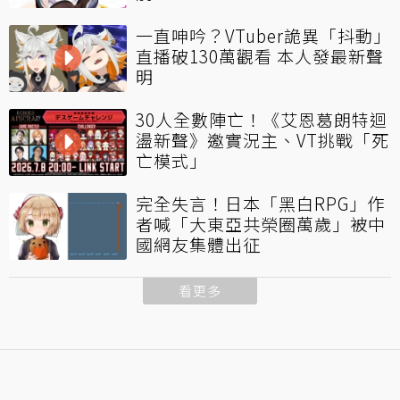
一直呻吟？VTuber詭異「抖動」
直播破130萬觀看 本人發最新聲
明
30人全數陣亡！《艾恩葛朗特迴
盪新聲》邀實況主、VT挑戰「死
亡模式」
完全失言！日本「黑白RPG」作
者喊「大東亞共榮圈萬歲」被中
國網友集體出征
看更多