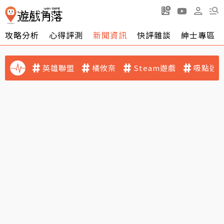
攻略分析
心得評測
新聞資訊
快評雜談
紳士專區
英雄聯盟
橘攸奈
Steam遊戲
吸點迷