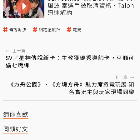
風波 泰選手被取消資格、Talon
迅速解約
傳說對決
網路溫度計
電競
←
上一篇
SV／星神傳說新卡：主教獲優秀導師卡，巫師可
偷七職牌
下一篇
→
《方舟公園》、《方塊方舟》魅力席捲電玩展 知
名實況主與玩家現場同樂
猜你喜歡
同類好文