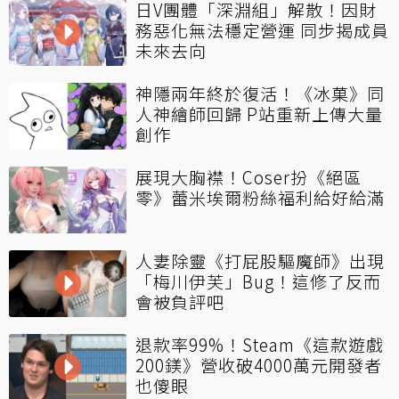
日V團體「深淵組」解散！因財
務惡化無法穩定營運 同步揭成員
未來去向
神隱兩年終於復活！《冰菓》同
人神繪師回歸 P站重新上傳大量
創作
展現大胸襟！Coser扮《絕區
零》蕾米埃爾粉絲福利給好給滿
人妻除靈《打屁股驅魔師》出現
「梅川伊芙」Bug！這修了反而
會被負評吧
退款率99%！Steam《這款遊戲
200鎂》營收破4000萬元開發者
也傻眼