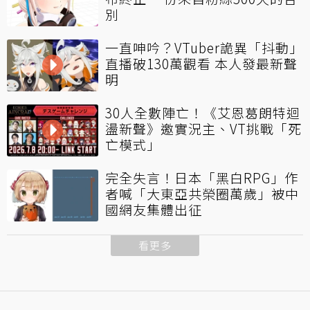
別
一直呻吟？VTuber詭異「抖動」
直播破130萬觀看 本人發最新聲
明
30人全數陣亡！《艾恩葛朗特迴
盪新聲》邀實況主、VT挑戰「死
亡模式」
完全失言！日本「黑白RPG」作
者喊「大東亞共榮圈萬歲」被中
國網友集體出征
看更多