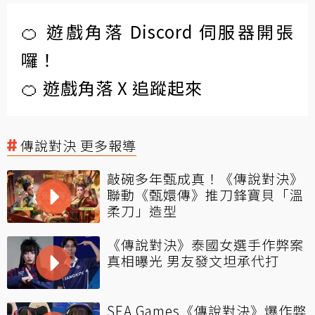
🍊 遊戲角落 Discord 伺服器開張
囉！
🍊 遊戲角落 X 追蹤起來
傳說對決 更多報導
敲碗多年甄成真！《傳說對決》
聯動《甄嬛傳》推刀鋒寶貝「溫
柔刀」造型
《傳說對決》泰國女選手作弊案
真相曝光 男友發文坦承代打
SEA Games《傳說對決》爆作弊