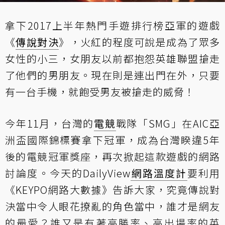
拿下2017上半年熱門手遊排行榜亞軍的遊戲
《
傳說對決
》，火紅的程度可說是成為了眾多
女性的小三，女朋友以前都抱怨英雄聯盟搶走
了他們的男朋友。現在則是連出門在外，只要
有一台手機，就飽受男友被搶走的威脅！
今年11月，台灣的
電競
戰隊「SMG」在AIC亞
洲盃國際錦標賽拿下冠軍，成為台灣睽違5年
後的電競冠軍獎座，再次掀起這款遊戲的網路
討論度。今天的DailyView
網路溫度計
要利用
《KEYPO網路大數據》告訴大家，究竟傳說對
決當中令人眼花撩亂的角色當中，誰才是網友
的最愛？誰又是有著高勝率、高出場率的英