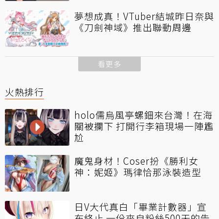
夢想成真！VTuber結城昨日奈與
《刀劍神域》推出聯動周邊
看更多
火熱排行
holo儒烏風亭螺鈿來台灣！在海
關被攔下 打開行李箱現場一陣尷
尬
魔鬼身材！Coser扮《勝利女
神：妮姬》瑪律恰那泳裝造型
日V大代真白「畢業計數器」宣
布終止 一份來自粉絲500天的告