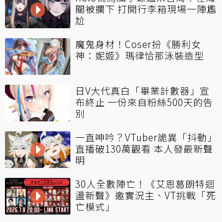
關被攔下 打開行李箱現場一陣尷
尬
魔鬼身材！Coser扮《勝利女
神：妮姬》瑪律恰那泳裝造型
日V大代真白「畢業計數器」宣
布終止 一份來自粉絲500天的告
別
一直呻吟？VTuber詭異「抖動」
直播破130萬觀看 本人發最新聲
明
30人全數陣亡！《艾恩葛朗特迴
盪新聲》邀實況主、VT挑戰「死
亡模式」