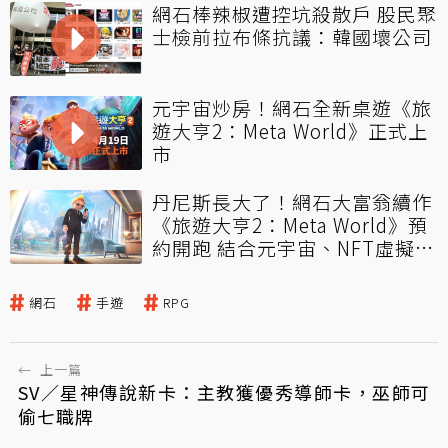
網石棒辣椒遭控坑殺散戶 股民聚
士檢前拉布條抗議：韓國壞公司
元宇宙炒房！網石全新桌遊《旅
遊大亨2：Meta World》正式上
市
丹尼斯長大了！網石大富翁續作
《旅遊大亨2：Meta World》預
約開跑 結合元宇宙、NFT虛擬置
產
網石
手遊
RPG
←
上一篇
SV／星神傳說新卡：主教獲優秀導師卡，巫師可
偷七職牌