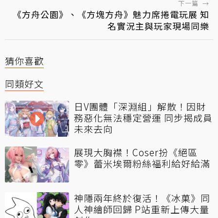
下一篇
→
《方舟公園》、《方塊方舟》魅力席捲電玩展 知
名實況主與玩家現場同樂
猜你喜歡
同類好文
日V團體「深淵組」解散！因財
務惡化無法穩定營運 同步揭成員
未來去向
展現大胸襟！Coser扮《絕區
零》蕾米埃爾粉絲福利給好給滿
神隱兩年終於復活！《冰菓》同
人神繪師回歸 P站重新上傳大量