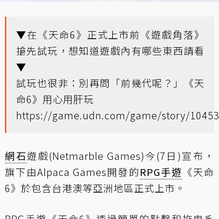
▼在《天命6》正式上市前《遊戲角落》
搶先試玩，想知道遊戲內有哪些東西請看
▼
試玩也很非：別再問「前幾代呢？」《天
命6》用心用肝玩
https://game.udn.com/game/story/1045
網石
遊戲(Netmarble Games)今(7日)宣布，
旗下由Alpaca Games開發的
RPG
手遊
《天命
6》於包含台港澳等亞洲地區正式上市。
RPG手遊《天命6》透過簡單的點擊和拖曳系