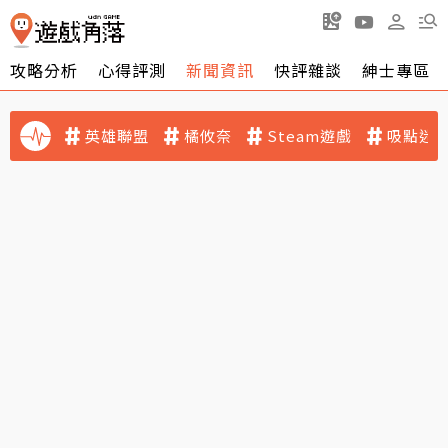
攻略分析
心得評測
新聞資訊
快評雜談
紳士專區
英雄聯盟
橘攸奈
Steam遊戲
吸點迷