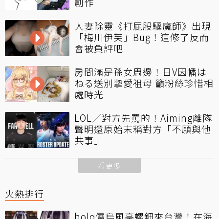
創作
人妻除靈《打屁股驅魔師》出現
「梅川伊芙」Bug！這修了反而
會被負評吧
房間滿是孫女周邊！日V因幡は
ねる送別摯愛祖母 籲粉絲珍惜相
處時光
LOL／對方先罵的！Aiming離隊
聲明還原始末稱對方「不願與他
共事」
看更多
火熱排行
holo儒烏風亭螺鈿來台灣！在海