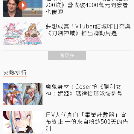
200鎂》營收破4000萬元開發者
也傻眼
夢想成真！VTuber結城昨日奈與
《刀劍神域》推出聯動周邊
看更多
火熱排行
魔鬼身材！Coser扮《勝利女
神：妮姬》瑪律恰那泳裝造型
日V大代真白「畢業計數器」宣
布終止 一份來自粉絲500天的告
別