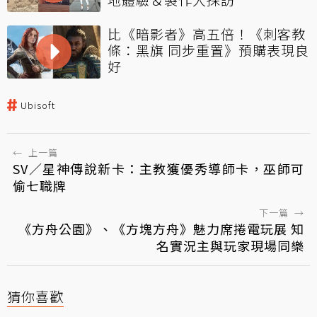
比《暗影者》高五倍！《刺客教
條：黑旗 同步重置》預購表現良
好
Ubisoft
←
上一篇
SV／星神傳說新卡：主教獲優秀導師卡，巫師可
偷七職牌
下一篇
→
《方舟公園》、《方塊方舟》魅力席捲電玩展 知
名實況主與玩家現場同樂
猜你喜歡