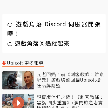
🍊 遊戲角落 Discord 伺服器開張
囉！
🍊 遊戲角落 X 追蹤起來
Ubisoft 更多報導
元老回鍋！前《刺客教條：維京
紀元》遊戲總監回歸Ubisoft擔
任品牌總監
現實版信仰之躍！《刺客教條：
黑旗 同步重置》x澳門旅遊塔實
地體驗＆製作人採訪