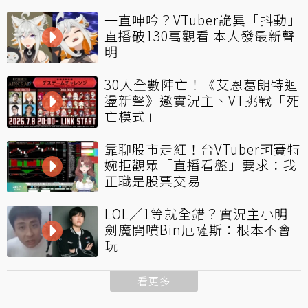
一直呻吟？VTuber詭異「抖動」
直播破130萬觀看 本人發最新聲
明
30人全數陣亡！《艾恩葛朗特迴
盪新聲》邀實況主、VT挑戰「死
亡模式」
靠聊股市走紅！台VTuber珂賽特
婉拒觀眾「直播看盤」要求：我
正職是股票交易
LOL／1等就全錯？實況主小明
劍魔開噴Bin厄薩斯：根本不會
玩
看更多