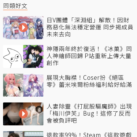
同類好文
日V團體「深淵組」解散！因財
務惡化無法穩定營運 同步揭成員
未來去向
神隱兩年終於復活！《冰菓》同
人神繪師回歸 P站重新上傳大量
創作
展現大胸襟！Coser扮《絕區
零》蕾米埃爾粉絲福利給好給滿
人妻除靈《打屁股驅魔師》出現
「梅川伊芙」Bug！這修了反而
會被負評吧
退款率99%！Steam《這款遊戲