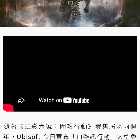
隨著《虹彩六號：圍攻行動》發售屆滿兩週
年，
Ubisoft
今日宣布「白雜訊行動」大型免