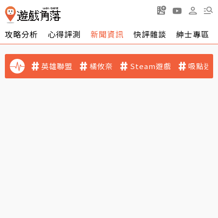
攻略分析
心得評測
新聞資訊
快評雜談
紳士專區
英雄聯盟
橘攸奈
Steam遊戲
吸點迷