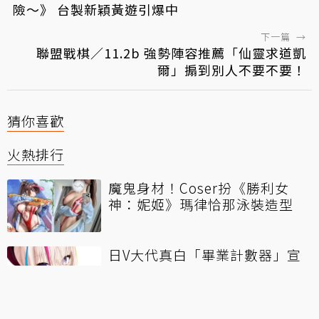
險～》 台製新穎黃遊引爆中
下一篇
→
聯盟戰棋／11.2b 強勢陣容推薦「仙靈求道凱
爾」搧到別人不要不要！
猜你喜歡
火熱排行
魔鬼身材！Coser扮《勝利女
神：妮姬》瑪律恰那泳裝造型
日V大代真白「畢業計數器」宣
布終止 一份來自粉絲500天的告
別