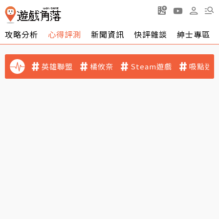
攻略分析
心得評測
新聞資訊
快評雜談
紳士專區
英雄聯盟
橘攸奈
Steam遊戲
吸點迷