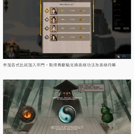
參加各式比試加入宗門，取得貢獻點兌換高級功法及高級丹藥