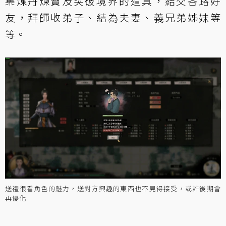
集煉丹煉寶及突破境界的道具，結交各路好
友，拜師收弟子、結為夫妻、義兄弟姊妹等
等。
送禮很看角色的魅力，送對方興趣的東西也不見得接受，或許後期會
再優化