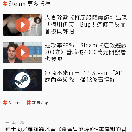
Steam 更多報導
人妻除靈《打屁股驅魔師》出現
「梅川伊芙」Bug！這修了反而
會被負評吧
退款率99%！Steam《這款遊戲
200鎂》營收破4000萬元開發者
也傻眼
87%不能再高了！Steam「AI生
成內容遊戲」僅13%賣得好
Steam
評測介紹
←
上一篇
紳士向／蘿莉踩地雷《踩雷冒險譚X～露露姆的冒