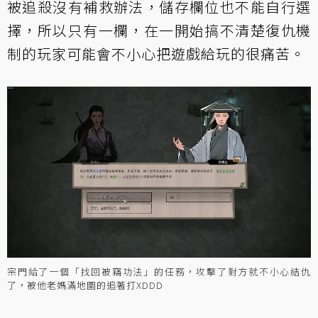
被追殺沒有補救辦法，儲存欄位也不能自行選
擇，所以只有一欄，在一開始搞不清楚復仇機
制的玩家可能會不小心把遊戲給玩的很痛苦。
宗門給了一個「找回被竊功法」的任務，攻擊了對方就不小心結仇
了，被他老媽滿地圖的追著打XDDD