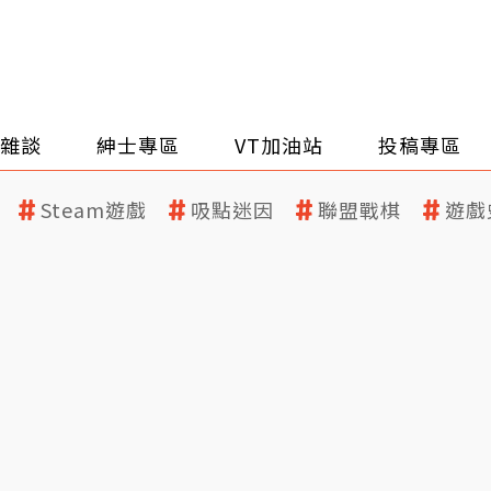
雜談
紳士專區
VT加油站
投稿專區
Steam遊戲
吸點迷因
聯盟戰棋
遊戲