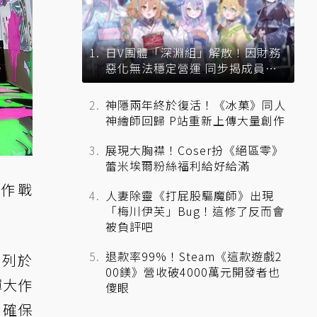
日V團體「深淵組」解散！因財務
惡化無法穩定營運 同步揭成員未
來去向
神隱兩年終於復活！《冰菓》同人
神繪師回歸 P站重新上傳大量創作
展現大胸襟！Coser扮《絕區零》
蕾米埃爾粉絲福利給好給滿
作戰
人妻除靈《打屁股驅魔師》出現
「梅川伊芙」Bug！這修了反而會
被負評吧
退款率99%！Steam《這款遊戲2
系列於
00鎂》營收破4000萬元開發者也
彈大作
傻眼
，確保