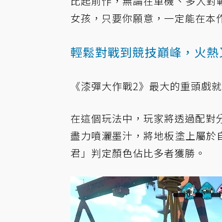
比起前作，無論在單機、多人對
女孩，只要你願意，一定能在本
輕鬆對戰到競技巔峰，火熱又清
《漆彈大作戰2》最大的重頭戲
在這個玩法中，玩家將透過配對分為
盡力噴灑墨汁，將地板塗上屬於
君」判定顏色佔比多者獲勝。