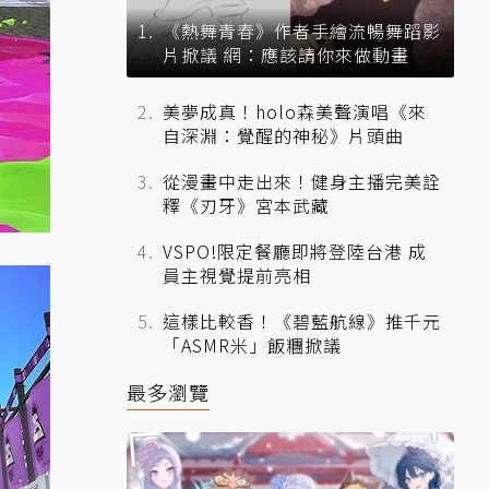
《熱舞青春》作者手繪流暢舞蹈影
片掀議 網：應該請你來做動畫
美夢成真！holo森美聲演唱《來
自深淵：覺醒的神秘》片頭曲
從漫畫中走出來！健身主播完美詮
釋《刃牙》宮本武藏
VSPO!限定餐廳即將登陸台港 成
員主視覺提前亮相
這樣比較香！《碧藍航線》推千元
「ASMR米」飯糰掀議
最多瀏覽