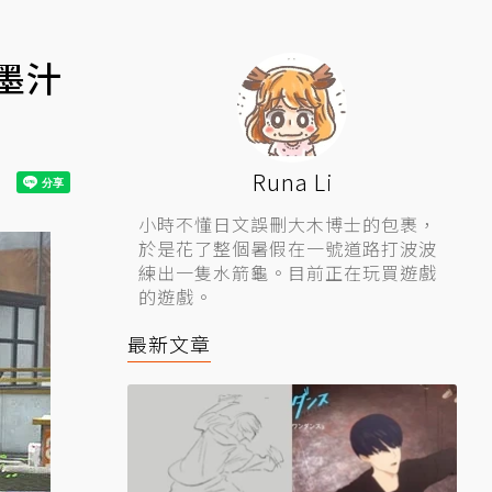
墨汁
Runa Li
小時不懂日文誤刪大木博士的包裹，
於是花了整個暑假在一號道路打波波
練出一隻水箭龜。目前正在玩買遊戲
的遊戲。
最新文章