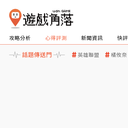
攻略分析
心得評測
新聞資訊
快評
話題傳送門
英雄聯盟
橘攸奈