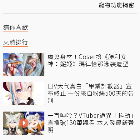
寵物功能揭密
猜你喜歡
火熱排行
魔鬼身材！Coser扮《勝利女
神：妮姬》瑪律恰那泳裝造型
日V大代真白「畢業計數器」宣
布終止 一份來自粉絲500天的告
別
一直呻吟？VTuber詭異「抖動」
直播破130萬觀看 本人發最新聲
明