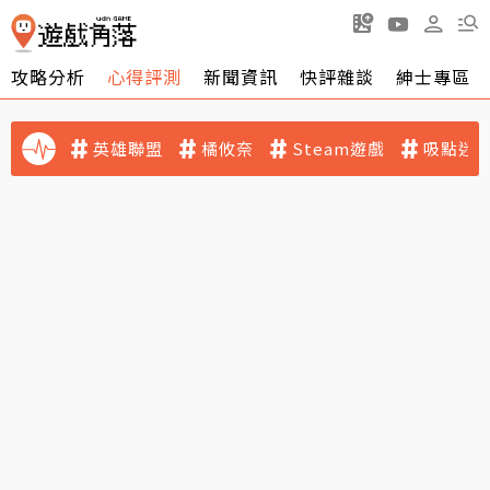
攻略分析
心得評測
新聞資訊
快評雜談
紳士專區
英雄聯盟
橘攸奈
Steam遊戲
吸點迷