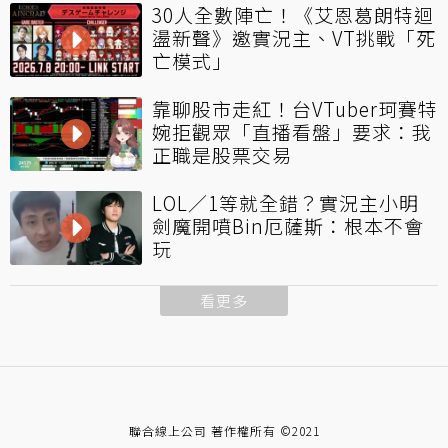
30人全數陣亡！《艾恩葛朗特迴
盪新聲》邀實況主、VT挑戰「死
亡模式」
靠聊股市走紅！台VTuber珂賽特
婉拒觀眾「直播看盤」要求：我
正職是股票交易
LOL／1等就全錯？實況主小明
劍魔開噴Bin厄薩斯：根本不會
玩
看更多
聯合線上公司 著作權所有 ©2021