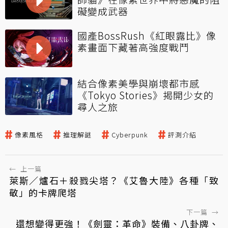
礙變成武器
國產BossRush《紅眼露比》像
素畫面下藏著高強度戰鬥
結合像素美學與崩壞都市感
《Tokyo Stories》揭開少女的
尋人之旅
像素風格
推理解謎
Cyberpunk
評測介紹
←
上一篇
萊斯／爐石＋殺戮尖塔？《艾魯大陸》各種「致
敬」的卡牌爬塔
下一篇
→
還想變得更強！《劍靈：革命》裝備、八卦牌、