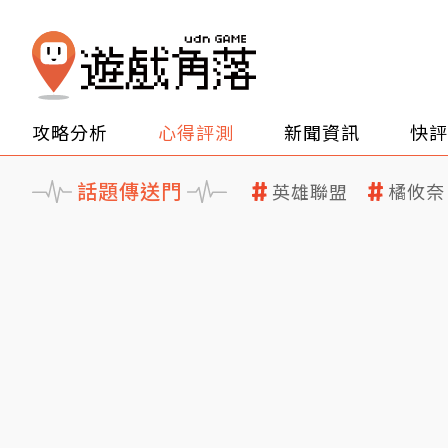
攻略分析
心得評測
新聞資訊
快評
話題傳送門
英雄聯盟
橘攸奈