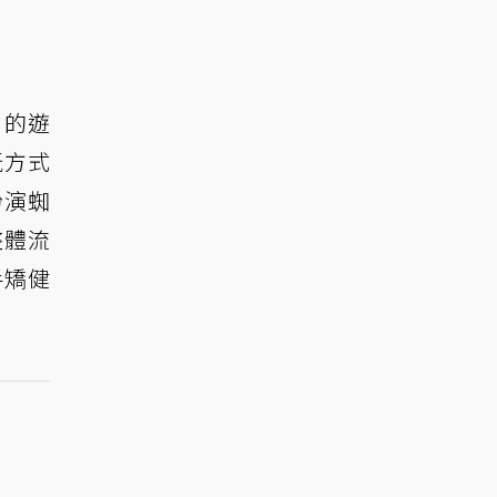
」的遊
玩方式
扮演蜘
整體流
手矯健