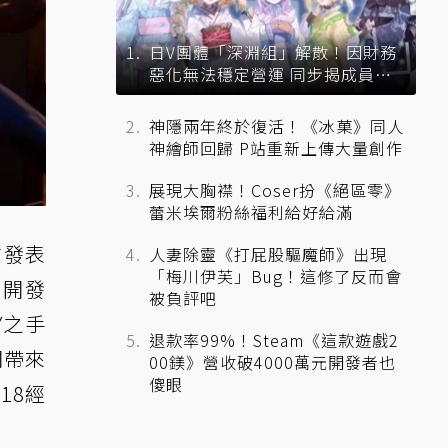
日V團體「深淵組」解散！因財務
惡化無法穩定營運 同步揭成員未
來去向
神隱兩年終於復活！《冰菓》同人
神繪師回歸 P站重新上傳大量創作
展現大胸襟！Coser扮《絕區零》
蕾米埃爾粉絲福利給好給滿
展前發表
人妻除靈《打屁股驅魔師》出現
「梅川伊芙」Bug！這修了反而會
 開發
被負評吧
Y之手
退款率99%！Steam《這款遊戲2
們帶來
00鎂》營收破4000萬元開發者也
傻眼
18經