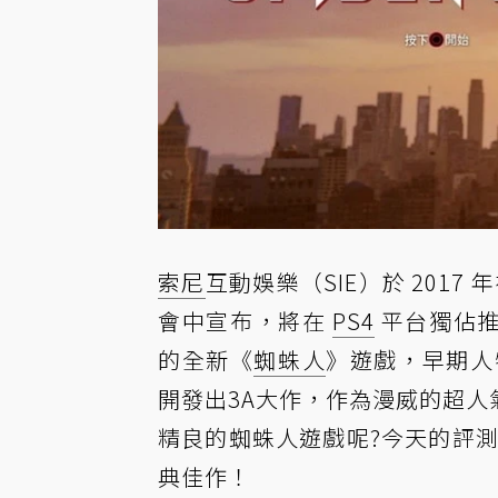
索尼
互動娛樂（SIE）於 2017 年
會中宣布，將在
PS4
平台獨佔推出
的全新《
蜘蛛人
》遊戲，早期人
開發出3A大作，作為漫威的超人
精良的蜘蛛人遊戲呢?今天的評測
典佳作！