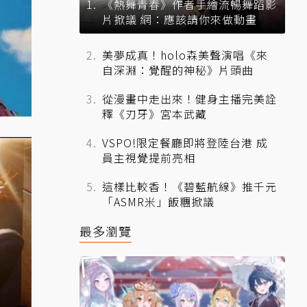
《熱舞青春》作者手繪流暢舞蹈影
片掀議 網：應該請你來做動畫
美夢成真！holo森美聲演唱《來
自深淵：覺醒的神秘》片頭曲
從漫畫中走出來！健身主播完美詮
釋《刃牙》宮本武藏
VSPO!限定餐廳即將登陸台港 成
員主視覺提前亮相
這樣比較香！《碧藍航線》推千元
「ASMR米」飯糰掀議
最多瀏覽