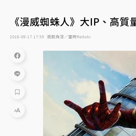
《漫威蜘蛛人》大IP、高質
2018-09-17 17:59
遊戲角落／靈時Reitoki