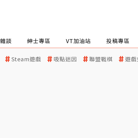
雜談
紳士專區
VT加油站
投稿專區
Steam遊戲
吸點迷因
聯盟戰棋
遊戲