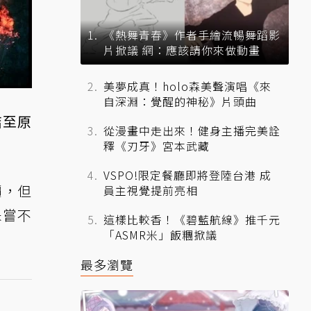
《熱舞青春》作者手繪流暢舞蹈影
片掀議 網：應該請你來做動畫
美夢成真！holo森美聲演唱《來
自深淵：覺醒的神秘》片頭曲
結至原
從漫畫中走出來！健身主播完美詮
釋《刃牙》宮本武藏
VSPO!限定餐廳即將登陸台港 成
價，但
員主視覺提前亮相
未嘗不
這樣比較香！《碧藍航線》推千元
「ASMR米」飯糰掀議
最多瀏覽