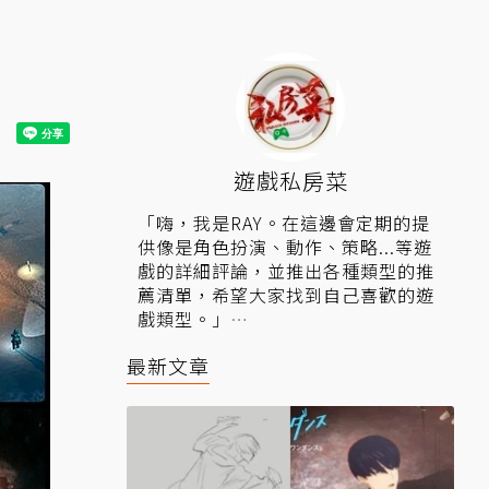
遊戲私房菜
「嗨，我是RAY。在這邊會定期的提
供像是角色扮演、動作、策略...等遊
戲的詳細評論，並推出各種類型的推
薦清單，希望大家找到自己喜歡的遊
戲類型。」
▍相關連結：
Steam鑑賞家「遊戲私
最新文章
房菜」