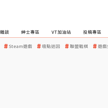
雜談
紳士專區
VT加油站
投稿專區
Steam遊戲
吸點迷因
聯盟戰棋
遊戲