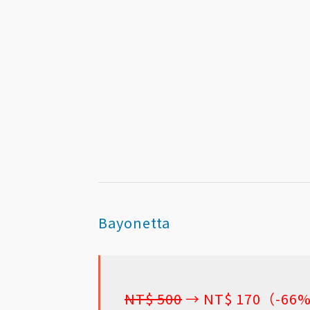
Bayonetta
NT$ 500
→ NT$ 170（-66