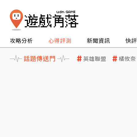
攻略分析
心得評測
新聞資訊
快評
話題傳送門
英雄聯盟
橘攸奈