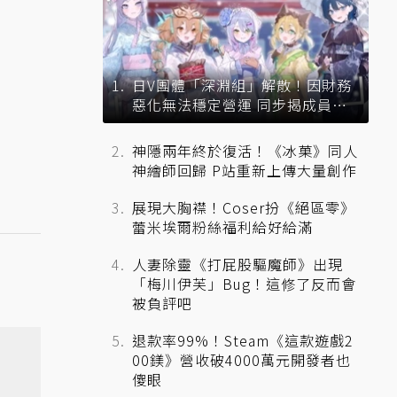
日V團體「深淵組」解散！因財務
惡化無法穩定營運 同步揭成員未
來去向
神隱兩年終於復活！《冰菓》同人
神繪師回歸 P站重新上傳大量創作
展現大胸襟！Coser扮《絕區零》
蕾米埃爾粉絲福利給好給滿
人妻除靈《打屁股驅魔師》出現
「梅川伊芙」Bug！這修了反而會
被負評吧
退款率99%！Steam《這款遊戲2
00鎂》營收破4000萬元開發者也
傻眼