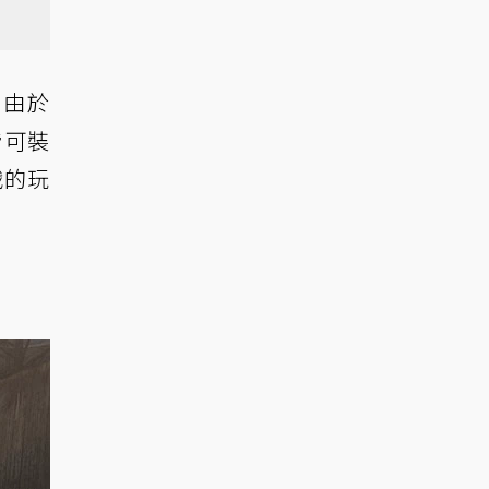
。由於
皆可裝
戰的玩