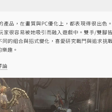
後移植的產品，在畫質與PC優化上，都表現得很出色
玩家很容易被她吸引而融入遊戲中。雙手/雙腳
不同的組合與招式變化，喜愛研究戰鬥與追求挑
的樂趣。
評論