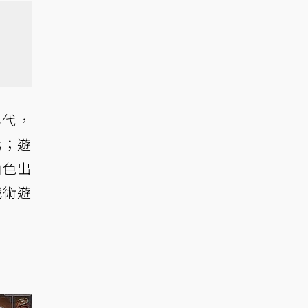
年代，
化；遊
角色出
戰術遊