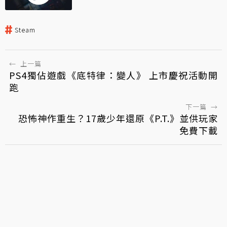
Steam
←
上一篇
PS4獨佔遊戲《底特律：變人》 上市慶祝活動開
跑
下一篇
→
恐怖神作重生？17歲少年還原《P.T.》並供玩家
免費下載
猜你喜歡
火熱排行
holo儒烏風亭螺鈿來台灣！在海
關被攔下 打開行李箱現場一陣尷