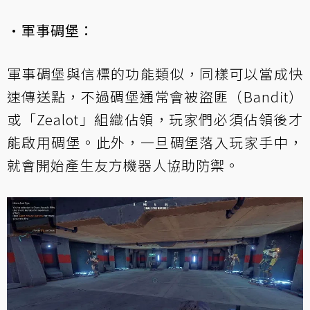
·軍事碉堡：
軍事碉堡與信標的功能類似，同樣可以當成快
速傳送點，不過碉堡通常會被盜匪（Bandit）
或「Zealot」組織佔領，玩家們必須佔領後才
能啟用碉堡。此外，一旦碉堡落入玩家手中，
就會開始產生友方機器人協助防禦。