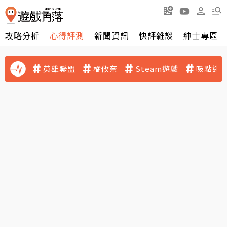
攻略分析
心得評測
新聞資訊
快評雜談
紳士專區
英雄聯盟
橘攸奈
Steam遊戲
吸點迷