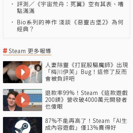
評測／《宇宙荒舟：死翼》空有其表、嘈
點滿滿
Bio系列的神作 淺談《惡靈古堡2》為何
經典？
Steam 更多報導
人妻除靈《打屁股驅魔師》出現
「梅川伊芙」Bug！這修了反而
會被負評吧
退款率99%！Steam《這款遊戲
200鎂》營收破4000萬元開發者
也傻眼
87%不能再高了！Steam「AI生
成內容遊戲」僅13%賣得好