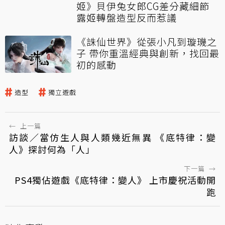
姬》貝伊兔女郎CG差分藏細節
露姬轉盤造型反而惹議
《誅仙世界》從張小凡到璇璣之
子 帶你重溫經典與創新，找回最
初的感動
造型
獨立遊戲
←
上一篇
訪談／當仿生人與人類幾近無異 《底特律：變
人》探討何為「人」
下一篇
→
PS4獨佔遊戲《底特律：變人》 上市慶祝活動開
跑