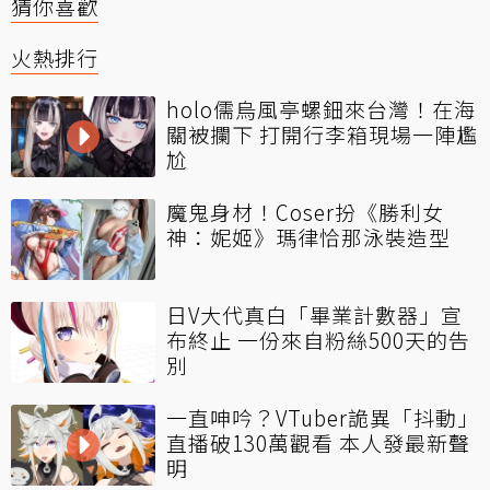
猜你喜歡
火熱排行
holo儒烏風亭螺鈿來台灣！在海
關被攔下 打開行李箱現場一陣尷
尬
魔鬼身材！Coser扮《勝利女
神：妮姬》瑪律恰那泳裝造型
日V大代真白「畢業計數器」宣
布終止 一份來自粉絲500天的告
別
一直呻吟？VTuber詭異「抖動」
直播破130萬觀看 本人發最新聲
明