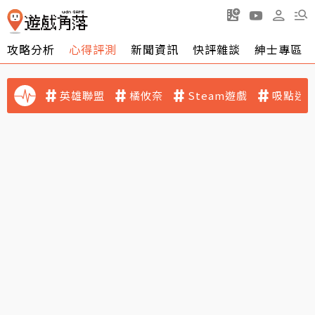
攻略分析
心得評測
新聞資訊
快評雜談
紳士專區
英雄聯盟
橘攸奈
Steam遊戲
吸點迷