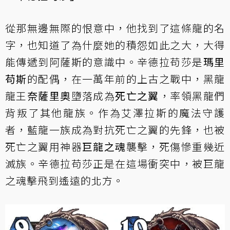
從那無邊無際的恨意中，他找到了這條龍的名
字，也知道了為什麼她的積怨如此之大，大得
能傳遞到阿薩斯的意識中。辛德拉苟莎是
瑪里
苟斯
的配偶，在一萬年前的上古之戰中，黑龍
龍王
奈薩里奧
墮落成為
死亡之翼
，率領黑龍們
背叛了其他龍族。作為艾澤拉斯的魔法守護
者，藍龍一族成為對抗死亡之翼的先鋒，也被
死亡之翼用神器
巨龍之魂
襲擊，死傷慘重幾近
滅族。辛德拉苟莎正是在這場衝突中，被巨龍
之魂擊飛到遙遠的北方。