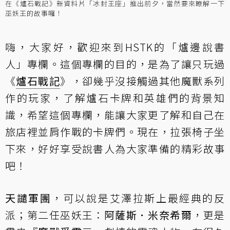
在《爐石戰記》新資料片「冰封王座」推出前夕，當然要來瞭解一下
巫妖王的故事囉！
嗨，大家好，歡迎來到HSTK的「
爐邊說書
人
」專欄。這個專欄的目的，是為了讓只玩過
《
爐石戰記
》，卻幾乎沒接觸過其他魔獸系列
作的玩家，了解爐石卡牌和英雄們的背景知
識，希望這個專欄，能讓大家更了解和自己在
旅店裡並肩作戰的卡牌們。現在，拉張椅子坐
下來，好好享受說書人為大家準備的精彩故事
吧！
天譴軍團
，可以說是艾澤拉斯上最經典的反
派；第二任巫妖王：
阿薩斯．米奈希爾
，更是