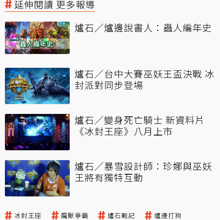
延伸閱讀 更多報導
爐石／爐邊說書人：蟲人編年史
爐石／台中大賽巫妖王盃決戰 冰
封派對同步登場
爐石／變身死亡騎士 新資料片
《冰封王座》八月上市
爐石／暴雪設計師：珍娜與巫妖
王將有獨特互動
冰封王座
魔獸爭霸
爐石戰記
爐邊打狗