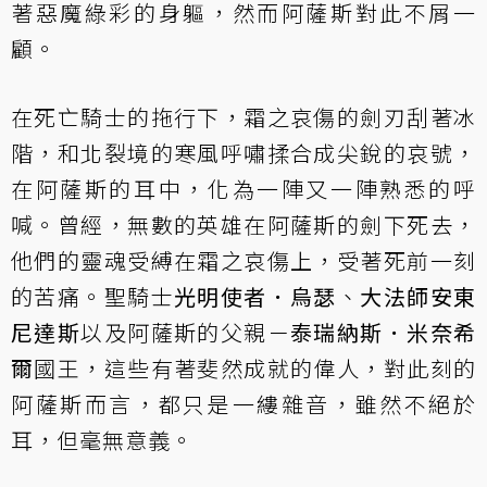
著惡魔綠彩的身軀，然而阿薩斯對此不屑一
顧。
在死亡騎士的拖行下，霜之哀傷的劍刃刮著冰
階，和北裂境的寒風呼嘯揉合成尖銳的哀號，
在阿薩斯的耳中，化為一陣又一陣熟悉的呼
喊。曾經，無數的英雄在阿薩斯的劍下死去，
他們的靈魂受縛在霜之哀傷上，受著死前一刻
的苦痛。聖騎士
光明使者．烏瑟
、
大法師安東
尼達斯
以及阿薩斯的父親－
泰瑞納斯．米奈希
爾
國王，這些有著斐然成就的偉人，對此刻的
阿薩斯而言，都只是一縷雜音，雖然不絕於
耳，但毫無意義。