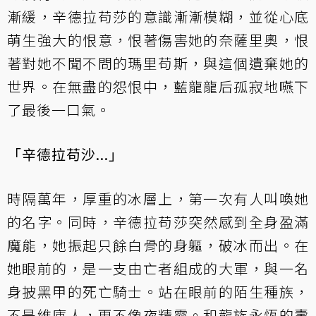
漸緩，辛德拉苟莎的意識漸漸模糊，並從心底
萌生強大的恨意，恨著傷害她的奈薩里奧，恨
著對她不聞不問的瑪里苟斯，與這個遺棄她的
世界。在無盡的怨恨中，藍龍龍后孤寂地嚥下
了最後一口氣。
「辛德拉苟沙...」
時隔萬年，厚重的冰層上，第一次有人叫喚她
的名字。同時，辛德拉苟莎突然感到全身盈滿
魔能，她振起只餘白骨的身軀，破冰而出。在
她眼前的，是一支由亡者組成的大軍，與一名
身披黑甲的死亡騎士。站在眼前的陌生種族，
不是維庫人，更不像夜精靈。和龍族永恆的壽