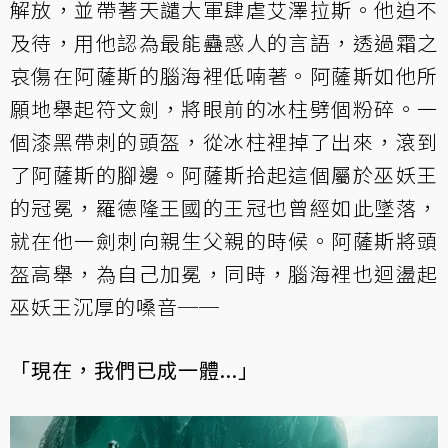
解放，並帶著天譴大軍肆虐艾澤拉斯。他迫不
及待，用他認為最能蠱惑人的言語，透過霜之
哀傷在阿薩斯的腦海裡低喃著。阿薩斯如他所
願地舉起符文劍，將眼前的冰柱劈個粉碎。一
個漆黑帶刺的頭盔，從冰柱裡掉了出來，滾到
了阿薩斯的腳邊。阿薩斯拾起這個屬於巫妖王
的冠冕，羅德隆王國的王冠也曾經如此墜落，
就在他一劍刺向親生父親的時候。阿薩斯將頭
盔高舉，為自己加冕，同時，腦海裡也迴盪起
巫妖王沉厚的嗓音──
「現在，我們已成一體...」