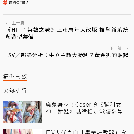
爐邊說書人
←
上一篇
《HIT：英雄之戰》上市周年大改版 推全新系統
與造型裝備
下一篇
→
SV／趨勢分析：中立主教大勝利？黃金獅的崛起
猜你喜歡
火熱排行
魔鬼身材！Coser扮《勝利女
神：妮姬》瑪律恰那泳裝造型
日V大代真白「畢業計數器」宣