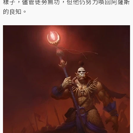
樣子，儘管徒勞無功，但他仍努力喚回阿薩斯
的良知。