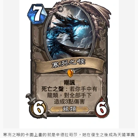
寒冽之喉的卡圖上畫的就是辛德拉苟莎，她在復生之後成為天譴軍團