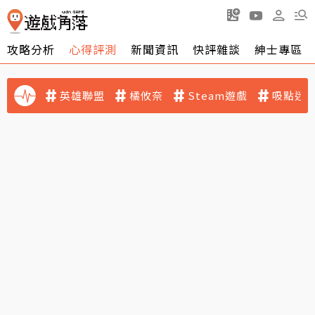
攻略分析
心得評測
新聞資訊
快評雜談
紳士專區
英雄聯盟
橘攸奈
Steam遊戲
吸點迷