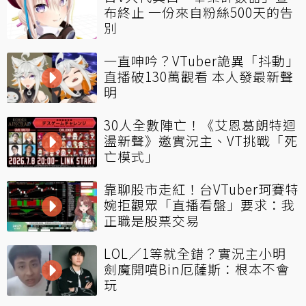
布終止 一份來自粉絲500天的告
別
一直呻吟？VTuber詭異「抖動」
直播破130萬觀看 本人發最新聲
明
30人全數陣亡！《艾恩葛朗特迴
盪新聲》邀實況主、VT挑戰「死
亡模式」
靠聊股市走紅！台VTuber珂賽特
婉拒觀眾「直播看盤」要求：我
正職是股票交易
LOL／1等就全錯？實況主小明
劍魔開噴Bin厄薩斯：根本不會
玩