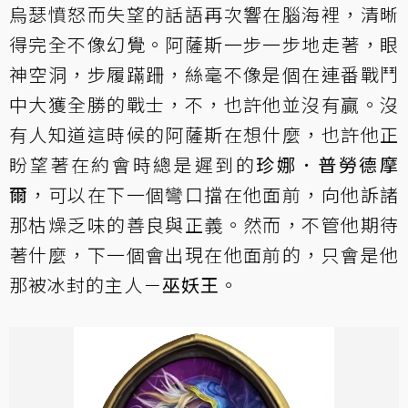
烏瑟憤怒而失望的話語再次響在腦海裡，清晰
得完全不像幻覺。阿薩斯一步一步地走著，眼
神空洞，步履蹣跚，絲毫不像是個在連番戰鬥
中大獲全勝的戰士，不，也許他並沒有贏。沒
有人知道這時候的阿薩斯在想什麼，也許他正
盼望著在約會時總是遲到的
珍娜．普勞德摩
爾
，可以在下一個彎口擋在他面前，向他訴諸
那枯燥乏味的善良與正義。然而，不管他期待
著什麼，下一個會出現在他面前的，只會是他
那被冰封的主人－
巫妖王
。