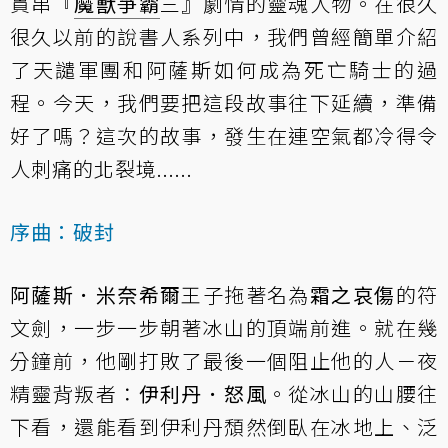
貫串『
魔獸爭霸
三』劇情的靈魂人物。在很久
很久以前的說書人系列中，我們曾經簡單介紹
了
天譴軍團
和
阿薩斯如何成為死亡騎士的過
程
。今天，我們要把這段故事往下延續，準備
好了嗎？這次的故事，發生在連空氣都冷得令
人刺痛的北裂境......
序曲：破封
阿薩斯．米奈希爾
王子拖著名為
霜之哀傷
的符
文劍，一步一步朝著冰山的頂端前進。就在幾
分鐘前，他剛打敗了最後一個阻止他的人－夜
精靈背叛者：
伊利丹．怒風
。從冰山的山腰往
下看，還能看到伊利丹頹然倒臥在冰地上、泛