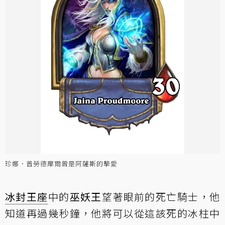
珍娜．普勞德摩爾曾是阿薩斯的摯愛
冰封王座
中的
巫妖王
望著眼前的死亡騎士，他
知道再過幾秒鐘，他將可以從這該死的冰柱中