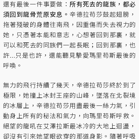
還有最後一件事要做：
所有死去的龍族，都必
須回到龍骨荒原安息。
辛德拉苟莎鼓起翅膀，
拖著殘破的身體往南飛，因重傷而失去視力的
她，只憑著本能和意志，心想著回到那裏，就
可以和死去的同族們一起長眠；回到那裏，也
許...只是也許，還能聽見摯愛瑪里苟斯最後的
呼喚。
無力的飛行持續了幾天，辛德拉苟莎終於到了
極限，她撞上冰封王座的山峰，墜落在北裂境
的冰層上，辛德拉苟莎用盡最後一絲力氣，引
動身上所有的秘法和氣力，向瑪里苟斯呼救。
絕望的龍吼在艾澤拉斯最冰冷的大地上迴盪，
卻沒有引來她望眼欲穿的那道身影。隨著呼吸