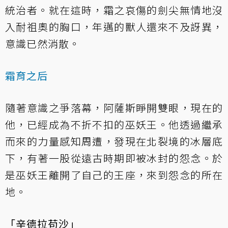
統治者。就在這時，霜之哀傷的劍尖無情地沒
入耐祖奧的胸口，年邁的獸人還來不及訝異，
意識已然消散。
霜育之后
隨著意識之爭落幕，阿薩斯睜開雙眼，現在的
他，已經成為不折不扣的巫妖王。他透過繼承
而來的力量感知周遭，發現在北裂境的冰層底
下，有著一股從遠古時期即被冰封的怨念。於
是巫妖王離開了自己的王座，來到怨念的所在
地。
「辛德拉苟沙」