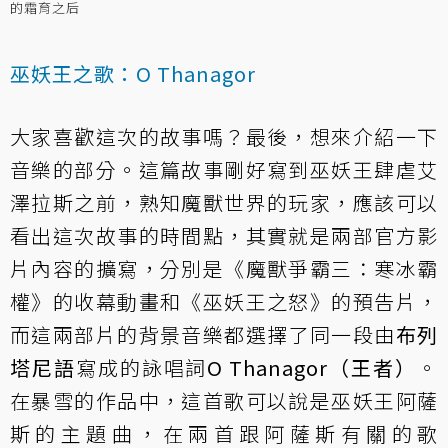
的霜育之后
巫妖王之歌：O Thanagor
大家喜歡這次的故事嗎？最後，想來介紹一下
音樂的部分。這篇故事剛好寫到巫妖王肆虐艾
澤拉斯之前，熟知魔獸世界的玩家，應該可以
看出這次故事的時間點，其實就是兩部官方影
片內容的擴寫，分別是《魔獸爭霸三：寒冰霸
權》的收幕動畫和《巫妖王之怒》的預告片，
而這兩部片的背景音樂都選擇了同一段由
布列
塔尼語
寫成的詠唱詞
O Thanagor（王者）
。
在暴雪的作品中，這首歌可以說是巫妖王阿薩
斯的主題曲，在兩首跟阿薩斯有關的歌