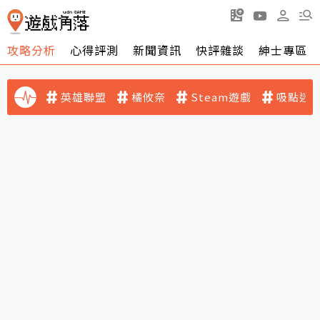
攻略分析
心得評測
新聞資訊
快評雜談
紳士專區
英雄聯盟
橘攸奈
Steam遊戲
吸點迷