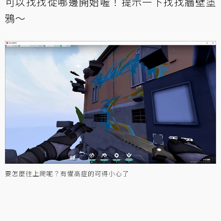
可以找找從哪邊開始喔！提示一下找找牆壁塗
鴉～
要怎麼往上爬呢？有懼高症的可得小心了