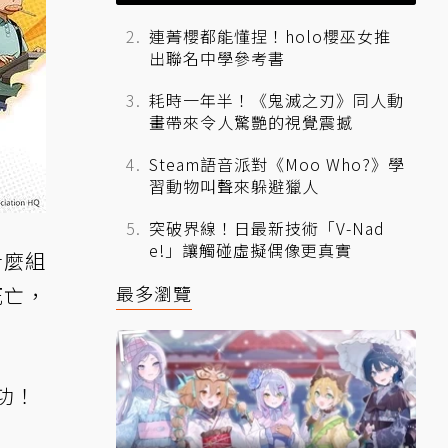
展開聯動
連菁櫻都能懂捏！holo櫻巫女推
出聯名中學參考書
耗時一年半！《鬼滅之刃》同人動
畫帶來令人驚艷的視覺震撼
Steam語音派對《Moo Who?》學
習動物叫聲來躲避獵人
突破界線！日最新技術「V-Nad
e!」讓觸碰虛擬偶像更真實
什麼組
最多瀏覽
死亡，
功！