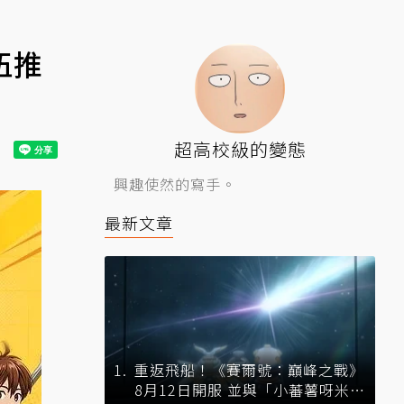
伍推
超高校級的變態
興趣使然的寫手。
最新文章
重返飛船！《賽爾號：巔峰之戰》
8月12日開服 並與「小蕃薯呀米」