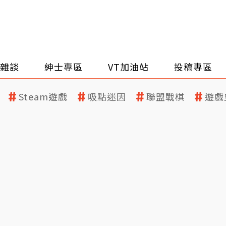
雜談
紳士專區
VT加油站
投稿專區
Steam遊戲
吸點迷因
聯盟戰棋
遊戲