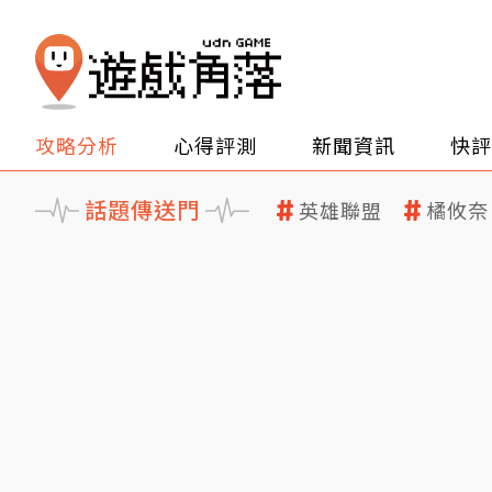
攻略分析
心得評測
新聞資訊
快評
話題傳送門
英雄聯盟
橘攸奈