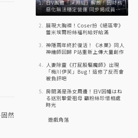
日V團體「深淵組」解散！因財務
惡化無法穩定營運 同步揭成員未
來去向
展現大胸襟！Coser扮《絕區零》
蕾米埃爾粉絲福利給好給滿
神隱兩年終於復活！《冰菓》同人
神繪師回歸 P站重新上傳大量創作
人妻除靈《打屁股驅魔師》出現
「梅川伊芙」Bug！這修了反而會
被負評吧
房間滿是孫女周邊！日V因幡はね
る送別摯愛祖母 籲粉絲珍惜相處
時光
害固然
遊戲角落