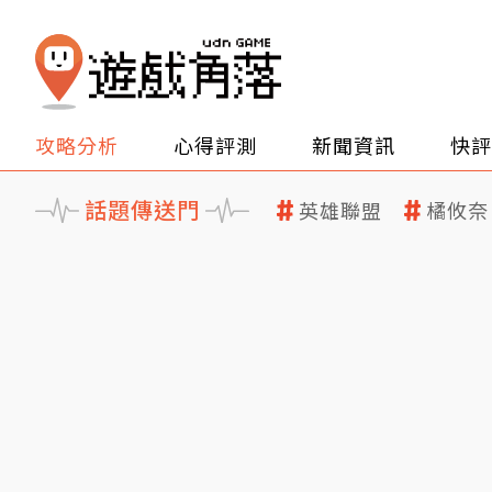
攻略分析
心得評測
新聞資訊
快評
話題傳送門
英雄聯盟
橘攸奈