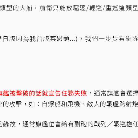
類型的大船，前衛只能放驅逐/輕巡/重巡這類
日版因為我台版菜過頭...)，我們一步步看編
旗艦被擊破的話就宣告任務失敗
，通常旗艦會選
排的攻擊，如：自爆船和飛機、敵人的戰艦跨射
的緣故，通常旗艦位會給有副砲的戰列／戰巡擔