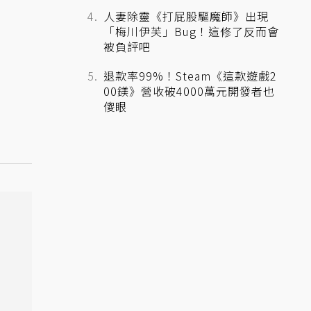
人妻除靈《打屁股驅魔師》出現
「梅川伊芙」Bug！這修了反而會
被負評吧
退款率99%！Steam《這款遊戲2
00鎂》營收破4000萬元開發者也
傻眼