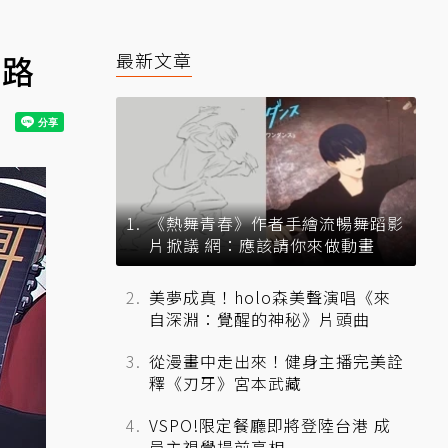
思路
最新文章
《熱舞青春》作者手繪流暢舞蹈影
片掀議 網：應該請你來做動畫
美夢成真！holo森美聲演唱《來
自深淵：覺醒的神秘》片頭曲
從漫畫中走出來！健身主播完美詮
釋《刃牙》宮本武藏
VSPO!限定餐廳即將登陸台港 成
員主視覺提前亮相