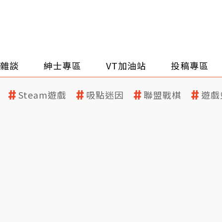
雜談
紳士專區
VT加油站
投稿專區
Steam遊戲
吸點迷因
聯盟戰棋
遊戲