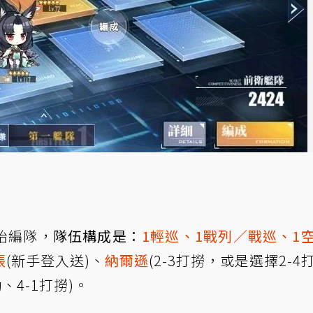
始編隊，
隊伍構成是：
1輕巡、1戰列／戰巡、1
張
(新手登入送)、
納爾遜
(2-3打撈，或是選擇2-4
、4-1打撈)。