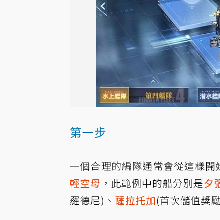
第一步
一個合理的編隊通常會從這樣開
輕空母
，此範例中的船分別是
夕
羅德尼)、
薩拉托加
(首次儲值獎勵