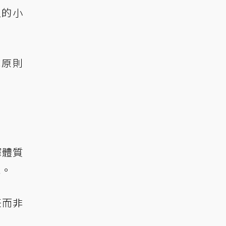
型的小
隊原則
擇體質
炮。
任而非