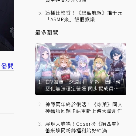
這樣比較香！《碧藍航線》推千元
「ASMR米」飯糰掀議
最多瀏覽
 發問
日V團體「深淵組」解散！因財務
惡化無法穩定營運 同步揭成員未
來去向
神隱兩年終於復活！《冰菓》同人
神繪師回歸 P站重新上傳大量創作
展現大胸襟！Coser扮《絕區零》
蕾米埃爾粉絲福利給好給滿