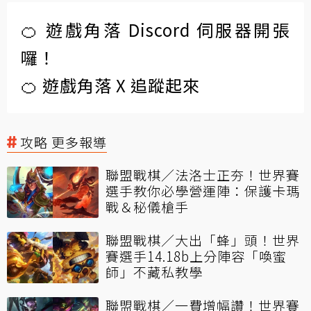
🍊 遊戲角落 Discord 伺服器開張
囉！
🍊 遊戲角落 X 追蹤起來
攻略 更多報導
聯盟戰棋／法洛士正夯！世界賽
選手教你必學營運陣：保護卡瑪
戰＆秘儀槍手
聯盟戰棋／大出「蜂」頭！世界
賽選手14.18b上分陣容「喚蜜
師」不藏私教學
聯盟戰棋／一費增幅讚！世界賽