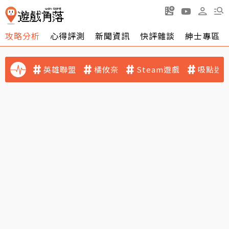
攻略分析
心得評測
新聞資訊
快評雜談
紳士專區
英雄聯盟
橘攸奈
Steam遊戲
吸點迷