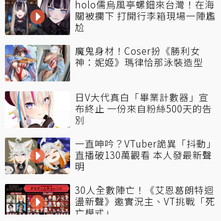
holo儒烏風亭螺鈿來台灣！在海
關被攔下 打開行李箱現場一陣尷
尬
魔鬼身材！Coser扮《勝利女
神：妮姬》瑪律恰那泳裝造型
日V大代真白「畢業計數器」宣
布終止 一份來自粉絲500天的告
別
一直呻吟？VTuber詭異「抖動」
直播破130萬觀看 本人發最新聲
明
30人全數陣亡！《艾恩葛朗特迴
盪新聲》邀實況主、VT挑戰「死
亡模式」