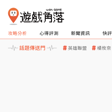
攻略分析
心得評測
新聞資訊
快評
話題傳送門
英雄聯盟
橘攸奈