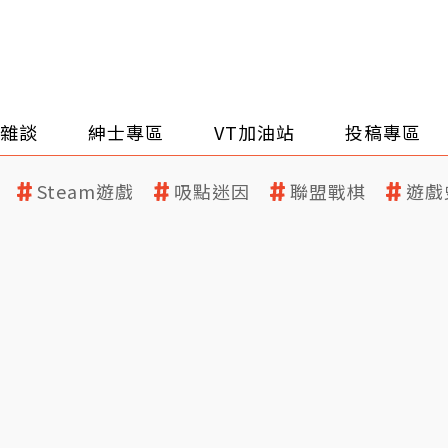
雜談
紳士專區
VT加油站
投稿專區
Steam遊戲
吸點迷因
聯盟戰棋
遊戲