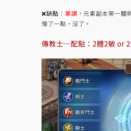
❌
缺點
：
單調
，元素副本第一關
慢了一點，沒了。
傳教士─配點：2體2敏 or 