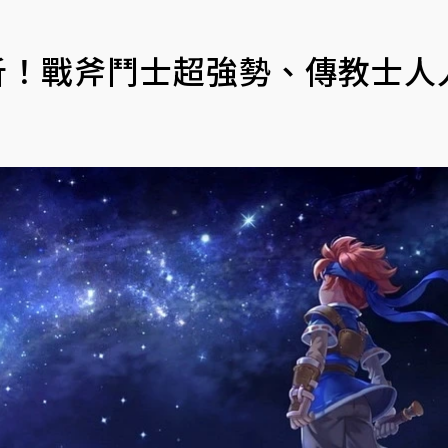
析！戰斧鬥士超強勢、傳教士人