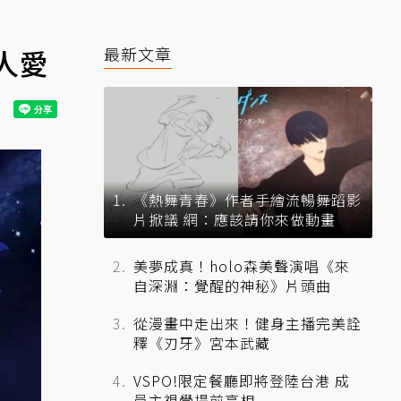
人愛
最新文章
《熱舞青春》作者手繪流暢舞蹈影
片掀議 網：應該請你來做動畫
美夢成真！holo森美聲演唱《來
自深淵：覺醒的神秘》片頭曲
從漫畫中走出來！健身主播完美詮
釋《刃牙》宮本武藏
VSPO!限定餐廳即將登陸台港 成
員主視覺提前亮相