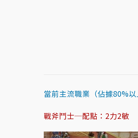
當前主流職業（佔據80%以
戰斧鬥士─配點：2力2敏