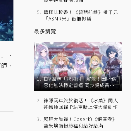
這樣比較香！《碧藍航線》推千元
「ASMR米」飯糰掀議
最多瀏覽
師」、
術師、
日V團體「深淵組」解散！因財務
惡化無法穩定營運 同步揭成員未
來去向
神隱兩年終於復活！《冰菓》同人
神繪師回歸 P站重新上傳大量創作
展現大胸襟！Coser扮《絕區零》
蕾米埃爾粉絲福利給好給滿