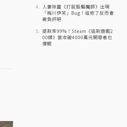
人妻除靈《打屁股驅魔師》出現
「梅川伊芙」Bug！這修了反而會
被負評吧
退款率99%！Steam《這款遊戲2
00鎂》營收破4000萬元開發者也
傻眼