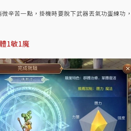
稍微辛苦一點，掛機時要脫下武器丟氣功蛋練功
2體1敏1魔