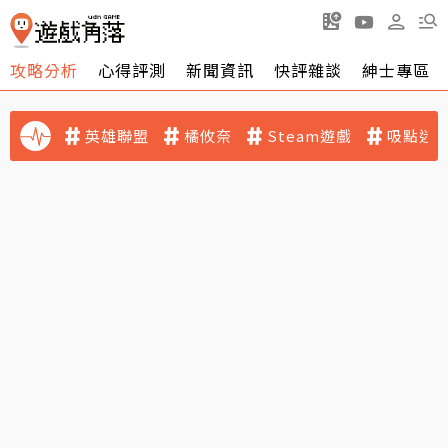
攻略分析
心得評測
新聞資訊
快評雜談
紳士專區
英雄聯盟
橘攸奈
Steam遊戲
吸點迷