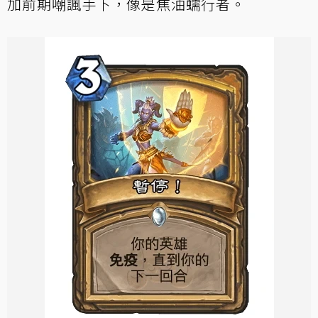
加前期嘲諷手下，像是焦油蠕行者。