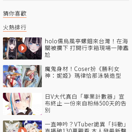
猜你喜歡
火熱排行
holo儒烏風亭螺鈿來台灣！在海
關被攔下 打開行李箱現場一陣尷
尬
魔鬼身材！Coser扮《勝利女
神：妮姬》瑪律恰那泳裝造型
日V大代真白「畢業計數器」宣
布終止 一份來自粉絲500天的告
別
一直呻吟？VTuber詭異「抖動」
直播破130萬觀看 本人發最新聲