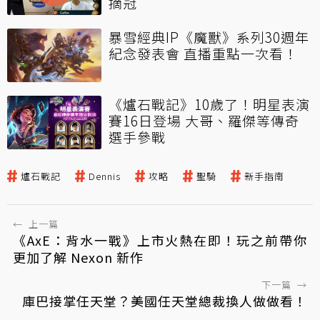
摘冠
暴雪經典IP《魔獸》系列30週年
紀念發表會 直播重點一次看！
《爐石戰記》10歲了！明星表演
賽16日登場 大哥、羅傑等傳奇
選手參戰
爐石戰記
Dennis
攻略
聖騎
新手指南
←
上一篇
《AxE：背水一戰》上市火熱在即！玩之前帶你
更加了解 Nexon 新作
下一篇
→
庫巴接掌任天堂？美國任天堂總裁換人做做看！