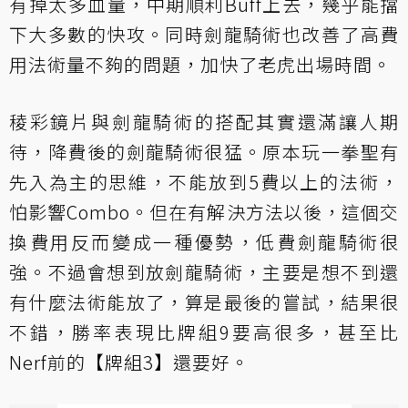
有掉太多血量，中期順利Buff上去，幾乎能擋
下大多數的快攻。同時劍龍騎術也改善了高費
用法術量不夠的問題，加快了老虎出場時間。
稜彩鏡片與劍龍騎術的搭配其實還滿讓人期
待，降費後的劍龍騎術很猛。原本玩一拳聖有
先入為主的思維，不能放到5費以上的法術，
怕影響Combo。但在有解決方法以後，這個交
換費用反而變成一種優勢，低費劍龍騎術很
強。不過會想到放劍龍騎術，主要是想不到還
有什麼法術能放了，算是最後的嘗試，結果很
不錯，勝率表現比牌組9要高很多，甚至比
Nerf前的【牌組3】還要好。