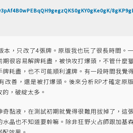
Aw3pAf4B0wPEBqQH9gegzQKS0gKY0gKe0gK/8gKP9g
DK的版本，只改了4張牌。原版我也玩了很長時間。
前期很容易解牌耗盡，被快攻打爆頭，不管什麼
手牌耗盡，也不可能順利濾牌。有一段時間我覺
有改善，還是被打爆頭。後來分析RP才確定原
攻的，破綻太多。
神奇黏液，在測試初期就覺得很難用拔掉了，這
的水晶也不知道要幹嘛。除非狂野火占師跟加基
搭配效果。