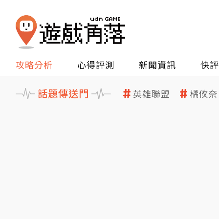
攻略分析
心得評測
新聞資訊
快評
話題傳送門
英雄聯盟
橘攸奈