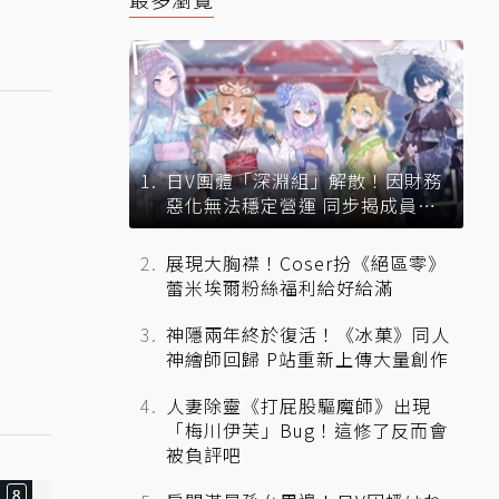
日V團體「深淵組」解散！因財務
惡化無法穩定營運 同步揭成員未
來去向
展現大胸襟！Coser扮《絕區零》
蕾米埃爾粉絲福利給好給滿
神隱兩年終於復活！《冰菓》同人
神繪師回歸 P站重新上傳大量創作
人妻除靈《打屁股驅魔師》出現
「梅川伊芙」Bug！這修了反而會
被負評吧