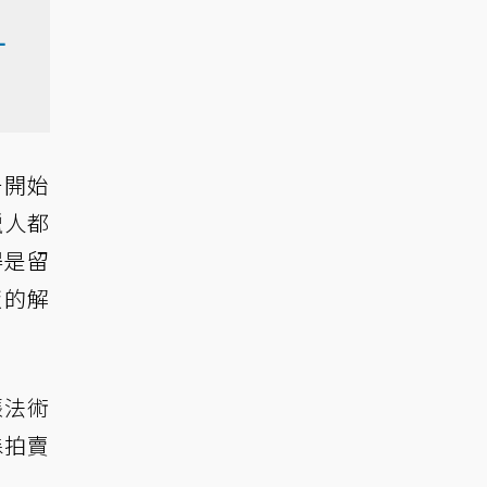
L
一開始
獵人都
得是留
版的解
張法術
森拍賣