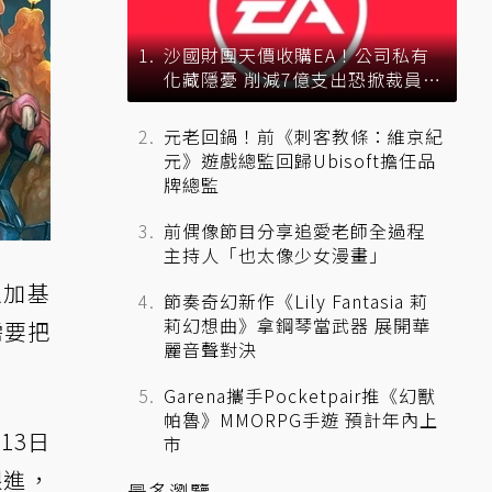
沙國財團天價收購EA！公司私有
化藏隱憂 削減7億支出恐掀裁員風
暴？
元老回鍋！前《刺客教條：維京紀
元》遊戲總監回歸Ubisoft擔任品
牌總監
前偶像節目分享追愛老師全過程
主持人「也太像少女漫畫」
以加基
節奏奇幻新作《Lily Fantasia 莉
莉幻想曲》拿鋼琴當武器 展開華
需要把
麗音聲對決
Garena攜手Pocketpair推《幻獸
帕魯》MMORPG手遊 預計年內上
13日
市
跟進，
最多瀏覽