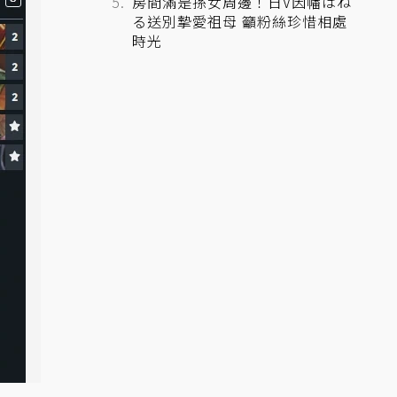
房間滿是孫女周邊！日V因幡はね
る送別摯愛祖母 籲粉絲珍惜相處
時光