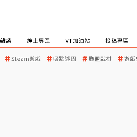
雜談
紳士專區
VT加油站
投稿專區
Steam遊戲
吸點迷因
聯盟戰棋
遊戲