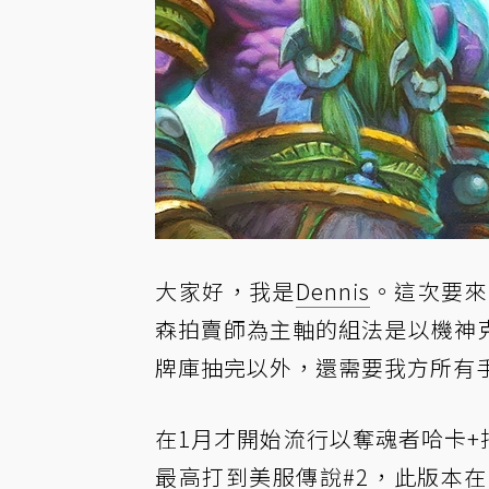
大家好，我是
Dennis
。這次要來
森拍賣師為主軸的組法是以機神
牌庫抽完以外，還需要我方所有
在1月才開始流行以奪魂者哈卡+托戈
最高打到美服傳說#2，此版本