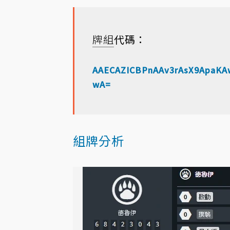
牌組
代碼：
AAECAZICBPnAAv3rAsX9ApaKA
wA=
組牌分析