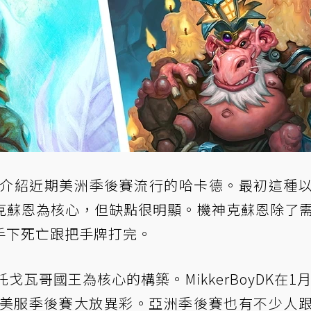
介紹近期美洲季後賽流行的哈卡德。最初這種
克蘇恩為核心，但缺點很明顯。機神克蘇恩除了
手下死亡跟把手牌打完。
瓦哥國王為核心的構築。MikkerBoyDK在1月
在美服季後賽大放異彩。亞洲季後賽也有不少人