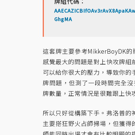
牌組代碼：
AAECAZICBIfOAv3rAvX8ApaK
GhgMA
這套牌主要參考MikkerBoy
感覺最大的問題是對上快攻牌組
可以給你很大的壓力，導致你的
牌問題，但測了一段時間完全沒
牌數量，正常情況是很難跟上快
所以只好從構築下手。弗洛普的
主要搭狂野火占師掃場，但獲得
師能同時出場才會有比較明顯的