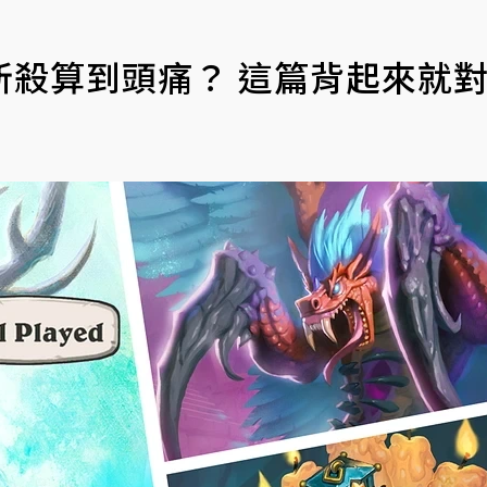
斬殺算到頭痛？ 這篇背起來就