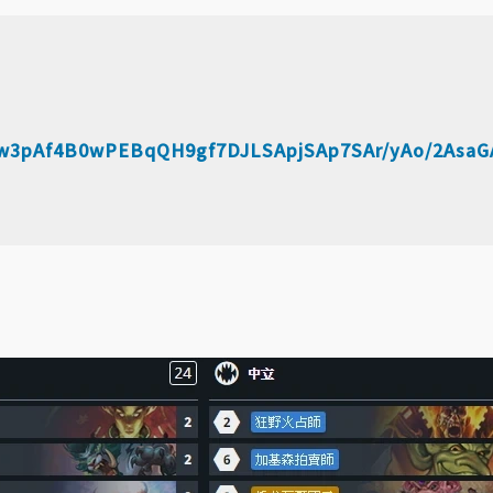
w3pAf4B0wPEBqQH9gf7DJLSApjSAp7SAr/yAo/2AsaG