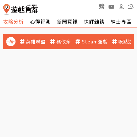
攻略分析
心得評測
新聞資訊
快評雜談
紳士專區
英雄聯盟
橘攸奈
Steam遊戲
吸點迷