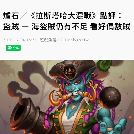
爐石／《拉斯塔哈大混戰》點評：
盜賊 — 海盜賊仍有不足 看好偶數賊
2018-12-04 15:31
遊戲角落／G9 MalygosTw