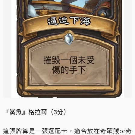
『鯊魚』格拉爾（3分）
這張牌算是一張選配卡，適合放在奇蹟賊or奇