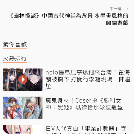
下一篇
→
《幽林怪談》中國古代神話為背景 水墨畫風格的
闖關遊戲
猜你喜歡
火熱排行
holo儒烏風亭螺鈿來台灣！在海
關被攔下 打開行李箱現場一陣尷
尬
魔鬼身材！Coser扮《勝利女
神：妮姬》瑪律恰那泳裝造型
日V大代真白「畢業計數器」宣