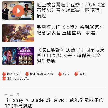
冠亞被台灣選手包辦！2026《爐
石戰記》春季冠軍賽「西陵珩」
摘冠
暴雪經典IP《魔獸》系列30週年
紀念發表會 直播重點一次看！
《爐石戰記》10歲了！明星表演
賽16日登場 大哥、羅傑等傳奇
選手參戰
爐石戰記
拉斯塔哈大混戰
新卡
盜賊
G9 MalygosTw
←
上一篇
《Honey × Blade 2》有VR！還能偷窺妹子的
RPG手機遊戲