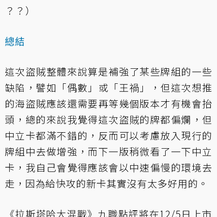
？？）
總結
這次盜賊整體來說算是補強了某些牌組的一些
缺陷，譬如「偶數」或「王禍」，但這次想推
的海盜賊應該還需要再等幾個版本才有機會抬
頭，總的來說我覺得這次盜賊的牌都偏爛，但
中立卡都滿不錯的，反而可以考慮放入現行的
牌組中去做增強，而下一版稍微看了一下中立
卡，我自己會覺得應該會以中速偏慢的環境去
走，因為給快攻的新卡其實沒有太多好用的。
《拉斯塔哈大混戰》九職點評將在12/5日上市