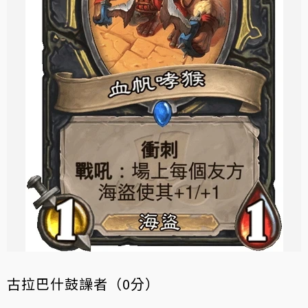
古拉巴什鼓譟者（0分）