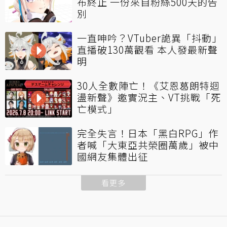
布終止 一份來自粉絲500天的告
別
一直呻吟？VTuber詭異「抖動」
直播破130萬觀看 本人發最新聲
明
30人全數陣亡！《艾恩葛朗特迴
盪新聲》邀實況主、VT挑戰「死
亡模式」
完全失言！日本「黑白RPG」作
者喊「大東亞共榮圈萬歲」被中
國網友集體出征
看更多