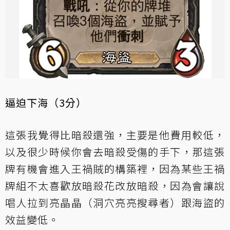
逼迫下海（3分）
這張我覺得比暗殺還強，主要是他費用較低，
以及很少時候你會去暗殺受傷的手下，那這張
牌有機會進入王禍賊的構築裡，因為某些王禍
牌組不太喜歡放暗殺花改放暗殺，因為會讓說
唱人拉到亮晶晶（洞穴亮亮搜尋者）跟海盜的
效益變低。