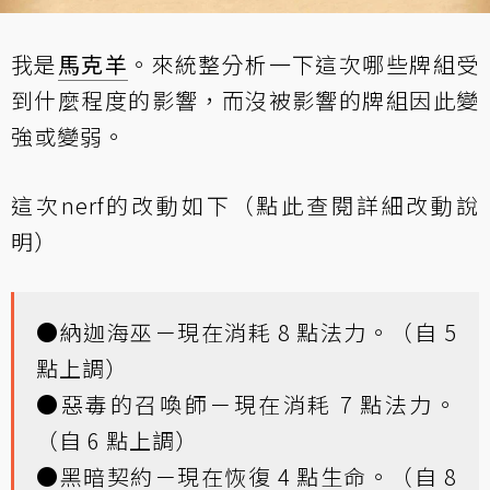
我是
馬克羊
。來統整分析一下這次哪些牌組受
到什麼程度的影響，而沒被影響的牌組因此變
強或變弱。
這次nerf的改動如下（
點此查閱詳細改動說
明
）
●納迦海巫－現在消耗 8 點法力。（自 5
點上調）
●惡毒的召喚師－現在消耗 7 點法力。
（自 6 點上調）
●黑暗契約－現在恢復 4 點生命。（自 8