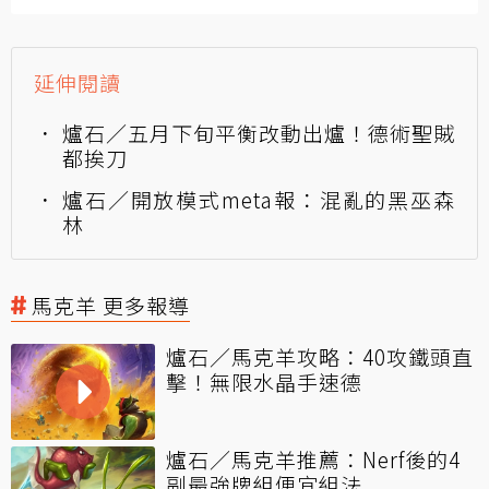
延伸閱讀
爐石／五月下旬平衡改動出爐！德術聖賊
都挨刀
爐石／開放模式meta報：混亂的黑巫森
林
馬克羊 更多報導
爐石／馬克羊攻略：40攻鐵頭直
擊！無限水晶手速德
爐石／馬克羊推薦：Nerf後的4
副最強牌組便宜組法