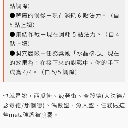
點調降）
●著魔的僕從－現在消耗 6 點法力。（自
5 點上調）
●集結作戰－現在消耗 5 點法力。（自 4
點上調）
●洞穴歷險－任務獎勵「水晶核心」現在
的效果為：在接下來的對戰中，你的手下
成為 4/4。（自 5/5 調降）
也就是說，西瓜術、疲勞術、查殺德(大法德/
惡毒德/那個德)、偶數聖、魚人聖、任務賊這
些meta強牌被削弱。