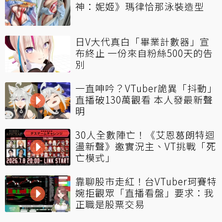
神：妮姬》瑪律恰那泳裝造型
日V大代真白「畢業計數器」宣
布終止 一份來自粉絲500天的告
別
一直呻吟？VTuber詭異「抖動」
直播破130萬觀看 本人發最新聲
明
30人全數陣亡！《艾恩葛朗特迴
盪新聲》邀實況主、VT挑戰「死
亡模式」
靠聊股市走紅！台VTuber珂賽特
婉拒觀眾「直播看盤」要求：我
正職是股票交易