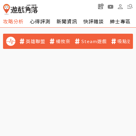
攻略分析
心得評測
新聞資訊
快評雜談
紳士專區
英雄聯盟
橘攸奈
Steam遊戲
吸點迷