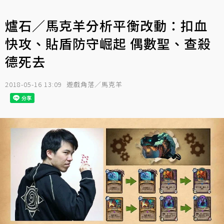
爐石／馬克羊分析平衡改動：扣血
快攻、貼盾防守崛起 偶數聖、查殺
德死去
2018-05-16 13:09
遊戲角落／馬克羊