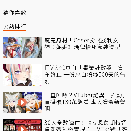
猜你喜歡
火熱排行
魔鬼身材！Coser扮《勝利女
神：妮姬》瑪律恰那泳裝造型
日V大代真白「畢業計數器」宣
布終止 一份來自粉絲500天的告
別
一直呻吟？VTuber詭異「抖動」
直播破130萬觀看 本人發最新聲
明
30人全數陣亡！《艾恩葛朗特迴
盪新聲》邀實況主、VT挑戰「死