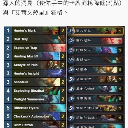
獵人的洞見（使你手中的卡牌消耗降低(3)點）
與『艾爾文煞星』霍格。