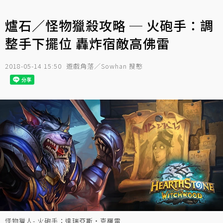
爐石／怪物獵殺攻略 ─ 火砲手：調
整手下擺位 轟炸宿敵高佛雷
2018-05-14 15:50
遊戲角落／Sowhan 搜憨
怪物獵人- 火砲手：達瑞亞斯‧克羅雷