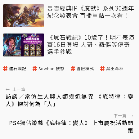
暴雪經典IP《魔獸》系列30週年
紀念發表會 直播重點一次看！
《爐石戰記》10歲了！明星表演
賽16日登場 大哥、羅傑等傳奇
選手參戰
爐石戰記
Sowhan 搜憨
冒險模式
黑巫森林
←
上一篇
訪談／當仿生人與人類幾近無異 《底特律：變
人》探討何為「人」
下一篇
→
PS4獨佔遊戲《底特律：變人》 上市慶祝活動開
跑