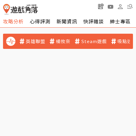
攻略分析
心得評測
新聞資訊
快評雜談
紳士專區
英雄聯盟
橘攸奈
Steam遊戲
吸點迷