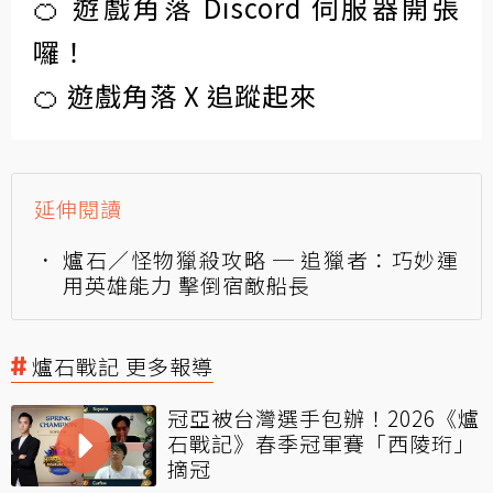
🍊 遊戲角落 Discord 伺服器開張
囉！
🍊 遊戲角落 X 追蹤起來
延伸閱讀
爐石／怪物獵殺攻略 ─ 追獵者：巧妙運
用英雄能力 擊倒宿敵船長
爐石戰記 更多報導
冠亞被台灣選手包辦！2026《爐
石戰記》春季冠軍賽「西陵珩」
摘冠