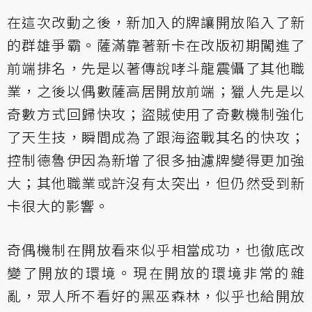
在這次改動之後，新加入的牌讓開放陷入了新
的群雄爭霸。薩滿靠著新卡在改版初期闖進了
前端排名，先是以著傳說哮斗龍震懾了其他職
業，之後以偶數薩高居開放前端；獵人先是以
奇數方式回歸快攻；盜賊使用了奇數機制強化
了天生技，瞬間成為了跟海盜戰其名的快攻；
控制德魯伊因為新增了很多抽濾牌變得更加強
大；其他職業或許沒有太突出，但仍然受到新
卡很大的影響。
奇偶機制在開放看來似乎相當成功，也徹底改
變了開放的環境。現在開放的環境非常的雜
亂，眾人所不看好的黑巫森林，似乎也給開放