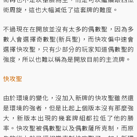
術周旋，這也大幅減低了這套牌的難度。
不過現在在開放並沒有太多的偶數聖，因為多
數人會選擇奇數聖(新兵聖)，而快攻偏中速會
選擇快攻聖，只有少部分的玩家知道偶數聖的
強度，所以也難以稱為是開放目前的主流牌。
快攻聖
由於環境的變化，沒加入新牌的快攻聖雖然還
是環境的強者，但是比起上個版本沒有那麼強
大，新版本出現的幾套牌組都拉低了他的勝
率。快攻聖被偶數聖以及偶數薩所克制，而原