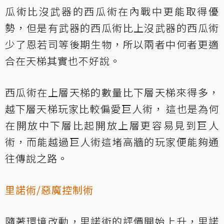
瓜術比沒武器的西瓜術在內戰中更能取得優
勢，但是有武器的西瓜術比上沒武器的西瓜術
少了恩若司等後期生物，所以兩者中何者更適
合在天梯其實也不好說。
西瓜術在上層天梯的數量比下層天梯來得多，
越下層天梯玩家比較偏愛巨人術， 這也是為何
在開放中下層比起開放上層更容易見到巨人
術，而能越過巨人術這堵高牆的玩家便能夠通
往傳說之路。
里諾術/惡魔控制術
隨著環境改動，里諾術的評價開始上升，里諾