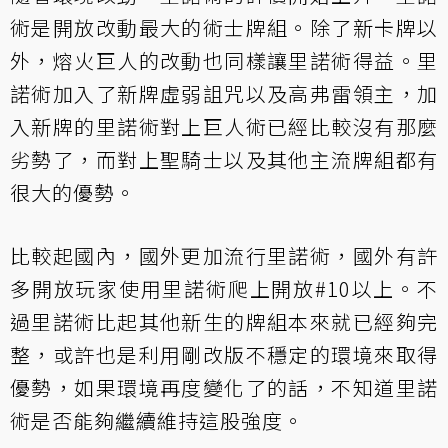
術是開放改動最大的術士牌組。除了新卡牌以
外，熔火巨人的改動也同樣讓里諾術得益。里
諾術加入了新牌虛弱詛咒以及高弗雷領主，加
入新牌的里諾術對上巨人術已經比較沒有那麼
劣勢了，而對上聖騎士以及其他主流牌組都有
很大的優勢。
比較起國內，國外更加流行里諾術，國外有許
多開放玩家使用里諾術爬上開放#10以上。不
過里諾術比起其他新生的牌組本來就已經夠完
整，或許也是利用剛改版不穩定的環境來取得
優勢，如果環境再度變化了的話，不知道里諾
術是否能夠繼續維持這股強度。