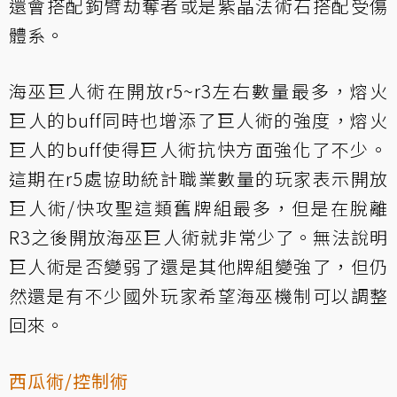
還會搭配鉤臂劫奪者或是紫晶法術石搭配受傷
體系。
海巫巨人術在開放r5~r3左右數量最多，熔火
巨人的buff同時也增添了巨人術的強度，熔火
巨人的buff使得巨人術抗快方面強化了不少。
這期在r5處協助統計職業數量的玩家表示開放
巨人術/快攻聖這類舊牌組最多，但是在脫離
R3之後開放海巫巨人術就非常少了。無法說明
巨人術是否變弱了還是其他牌組變強了，但仍
然還是有不少國外玩家希望海巫機制可以調整
回來。
西瓜術/控制術