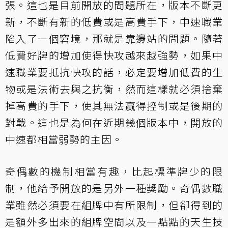
張。這也是目前開放的問題所在，版本不斷更
新，不斷有新的低費或是高費手下，中速職業
陷入了一個窘境，那就是靠邊站的問題。隨著
低費好牌的增加使得快攻越來越強勢，如果中
速職業要抵抗快攻的話，必定要增加低費的生
物或是法術去與之抗衡，然而這樣就必須捨棄
掉高費的手下，使其無法贏得控制或是後期的
對戰。這也是為何在近期幾個版本中，開放的
中速都相當弱勢的主因。
奇偶數的機制相當有趣，比起標準牌少的限
制，他給予開放的是另外一種獎勵。奇偶數職
業雖然必須要在組牌中有所限制，但卻得到的
是額外多出來的組牌空間以及一點點的天生技