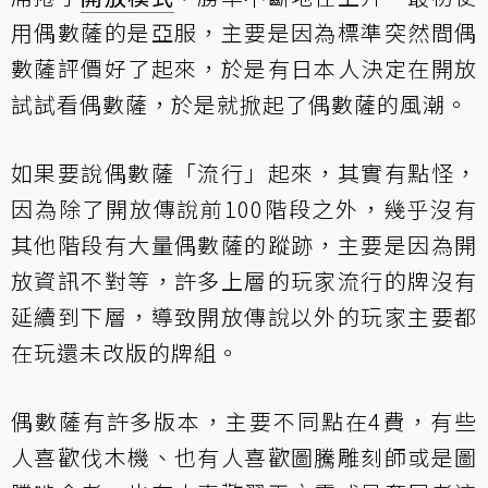
用偶數薩的是亞服，主要是因為標準突然間偶
數薩評價好了起來，於是有日本人決定在開放
試試看偶數薩，於是就掀起了偶數薩的風潮。
如果要說偶數薩「流行」起來，其實有點怪，
因為除了開放傳說前100階段之外，幾乎沒有
其他階段有大量偶數薩的蹤跡，主要是因為開
放資訊不對等，許多上層的玩家流行的牌沒有
延續到下層，導致開放傳說以外的玩家主要都
在玩還未改版的牌組。
偶數薩有許多版本，主要不同點在4費，有些
人喜歡伐木機、也有人喜歡圖騰雕刻師或是圖