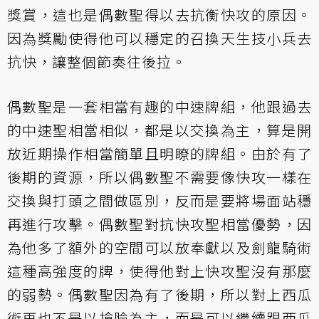
獎賞，這也是偶數聖得以去抗衡快攻的原因。
因為獎勵使得他可以穩定的召換天生技小兵去
抗快，讓整個節奏往後拉。
偶數聖是一套相當有趣的中速牌組，他跟過去
的中速聖相當相似，都是以交換為主，算是開
放近期操作相當簡單且明瞭的牌組。由於有了
後期的資源，所以偶數聖不需要像快攻一樣在
交換與打頭之間做區別，反而是要將場面站穩
再進行攻擊。偶數聖對抗快攻聖相當優勢，因
為他多了額外的空間可以放奉獻以及劍龍騎術
這種高強度的牌，使得他對上快攻聖沒有那麼
的弱勢。偶數聖因為有了後期，所以對上西瓜
術再也不是以搶臉為主，而是可以繼續跟西瓜