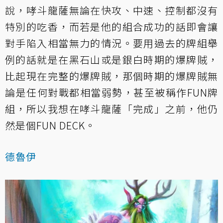
說，哮斗龍薩無論在快攻、中速、控制都沒有
特別的吃香，而若是他的組合成功的話即會讓
對手陷入相當無力的情況。要用過去的牌組舉
例的話就是在黑石山或是銀白時期的爆牌賊，
比起現在完整的爆牌賊，那個時期的爆牌賊無
論是任何對戰都相當弱勢，甚至被稱作FUN牌
組，所以我想在哮斗龍薩「完成」之前，他仍
然是個FUN DECK。
德魯伊