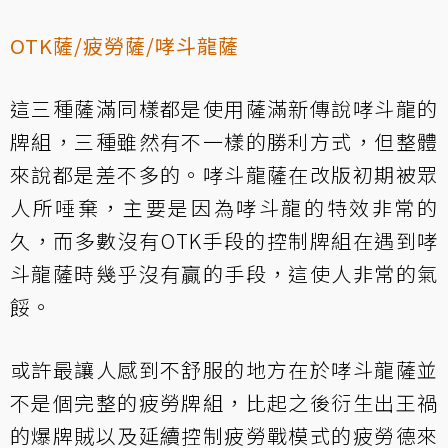
OTK薩/疲勞薩/哮斗龍薩
這三種薩滿同樣都是使用薩滿新傳說哮斗龍的
牌組，三種雖然有不一樣的勝利方式，但整體
來說都是差不多的。哮斗龍薩在改版初期被眾
人所唾棄，主要是因為哮斗龍的特效非常的
久，而多數沒有OTK手段的控制牌組在遇到哮
斗龍薩時幾乎沒有贏的手段，這使人非常的氣
餒。
或許最讓人感到不舒服的地方在於哮斗龍薩並
不是個完整的疲勞牌組，比起之後衍生出王禍
的爆牌賊以及延續控制疲勞戰模式的疲勞德來