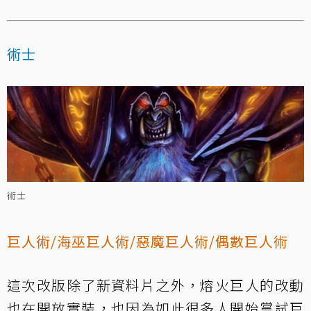
術士
術士
巨人術/海巫巨人術/惡魔巨人術/偶數巨人術
這次改版除了新資料片之外，熔火巨人的改動
也在開放實裝，也因為如此很多人開始嘗試巨