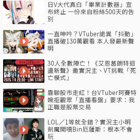
日V大代真白「畢業計數器」宣
布終止 一份來自粉絲500天的告
別
一直呻吟？VTuber詭異「抖動」
直播破130萬觀看 本人發最新聲
明
30人全數陣亡！《艾恩葛朗特迴
盪新聲》邀實況主、VT挑戰「死
亡模式」
靠聊股市走紅！台VTuber珂賽特
婉拒觀眾「直播看盤」要求：我
正職是股票交易
LOL／1等就全錯？實況主小明
劍魔開噴Bin厄薩斯：根本不會
玩