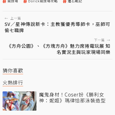
競技場
Dorick競技場攻略
爐石戰記
←
上一篇
SV／星神傳說新卡：主教獲優秀導師卡，巫師可
偷七職牌
下一篇
→
《方舟公園》、《方塊方舟》魅力席捲電玩展 知
名實況主與玩家現場同樂
猜你喜歡
火熱排行
魔鬼身材！Coser扮《勝利女
神：妮姬》瑪律恰那泳裝造型