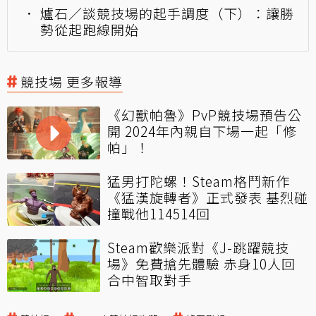
爐石／談競技場的起手調度（下）：讓勝
勢從起跑線開始
競技場 更多報導
《幻獸帕魯》PvP競技場預告公
開 2024年內親自下場一起「修
帕」！
猛男打陀螺！Steam格鬥新作
《猛漢旋轉者》正式發表 基烈碰
撞戰他114514回
Steam歡樂派對《J-跳躍競技
場》免費搶先體驗 赤身10人回
合中智取對手