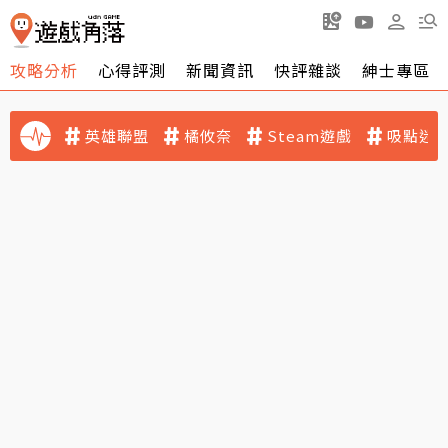
攻略分析
心得評測
新聞資訊
快評雜談
紳士專區
英雄聯盟
橘攸奈
Steam遊戲
吸點迷