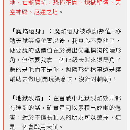
地、亡骸礦坑，恐怖花園、煉獄聖壇、天
空神殿、厄運之塔
。
「魔焰環身」：
魔焰環身被改動數值+移
動天賦等級位置以後，我真心不愛他了，
硬要說的話價值在於燙出偷雞摸狗的隱形
角，但你要我拿一個13級天賦來燙隱角？
賺的是他而不是你，照隱形這檔事還是讓
輔助去做吧(開玩笑意味，沒針對輔助)！
「地獄烈焰」：
在會戰中地獄烈焰效果都
有達到的話，確實是可以累積出成噸的傷
害，對於不擅長頂人的朋友可以選擇，這
是一個會戰用天賦。