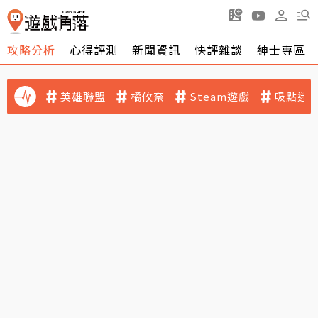
攻略分析
心得評測
新聞資訊
快評雜談
紳士專區
英雄聯盟
橘攸奈
Steam遊戲
吸點迷