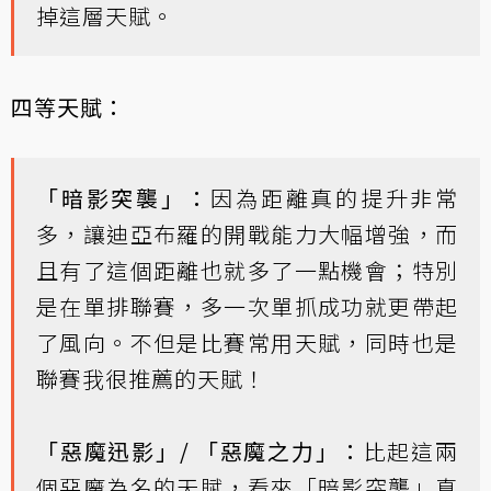
掉這層天賦。
四等天賦：
「暗影突襲」：
因為距離真的提升非常
多，讓迪亞布羅的開戰能力大幅增強，而
且有了這個距離也就多了一點機會；特別
是在單排聯賽，多一次單抓成功就更帶起
了風向。不但是比賽常用天賦，同時也是
聯賽我很推薦的天賦！
「惡魔迅影」/ 「惡魔之力」：
比起這兩
個惡魔為名的天賦，看來「暗影突襲」真