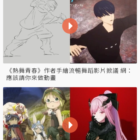
《熱舞青春》作者手繪流暢舞蹈影片掀議 網：
應該請你來做動畫