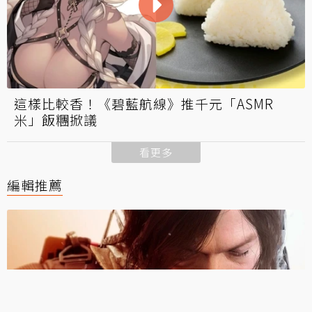
這樣比較香！《碧藍航線》推千元「ASMR
米」飯糰掀議
看更多
編輯推薦