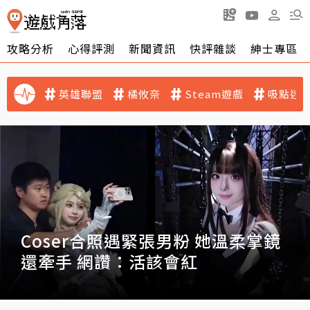
攻略分析
心得評測
新聞資訊
快評雜談
紳士專區
英雄聯盟
橘攸奈
Steam遊戲
吸點迷
在遊戲裡過生活！《瑪奇
Mobile》搶先試玩：在愛爾琳也能
演奏〈春日影〉