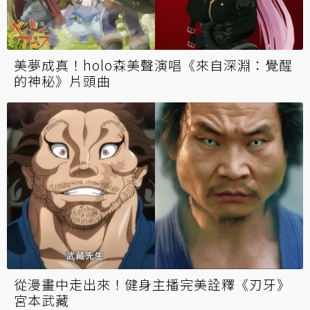
美夢成真！holo森美聲演唱《來自深淵：覺醒
的神秘》片頭曲
從漫畫中走出來！健身主播完美詮釋《刃牙》
宮本武藏