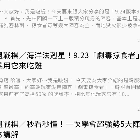
～大家好，我是啵緹！今天要來跟大家分享的是「9.24版本
積分爬分的陣容，基本上是以海洋
賭狗密林刺、 掠食者毒等幾大陣容為主，而地獄火很少被拿來當
2
盟戰棋／海洋法剋星！9.23「劇毒掠食者
端用它來吃雞
今天要為大家介紹的是韓服積分場
雞率最高」的高端玩家愛用陣容「劇毒掠食者」！韓服首開
家目前有了高達60% 的吃雞率，相比其他玩家只有 10...
2
盟戰棋／秒看秒懂！一次學會超強勢5大
念講解