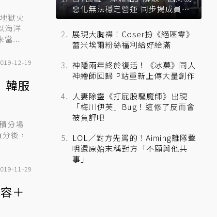
惡化無法穩定營運 同步揭成員未
9地獄火
來去向
展現大胸襟！Coser扮《絕區零》
...
蕾米埃爾粉絲福利給好給滿
019-12-19
神隱兩年終於復活！《冰菓》同人
神繪師回歸 P站重新上傳大量創作
」韓服
人妻除靈《打屁股驅魔師》出現
「梅川伊芙」Bug！這修了反而會
被負評吧
積分後，
LOL／對方先罵的！Aiming離隊聲
明還原始末稱對方「不願與他共
事」
019-11-29
陣容＋