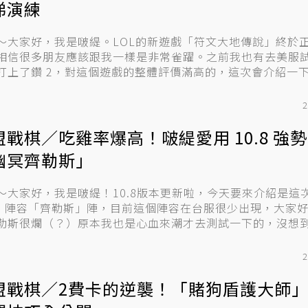
梯演練
～大家好，我是啵緹。LOL的新遊戲「符文大地傳說」終於
相信很多朋友應該跟我一樣是非常雀躍。之前我也有去美服
打上了鑽 2，對這個遊戲的整體評價滿高的，這次會介紹一
...
2
盟戰棋／吃雞率爆高！啵緹愛用 10.8 強
幽冥齊勒斯」
～大家好，我是啵緹！10.8版本更新啦，今天要來介紹是這
T0 陣容「齊勒斯」陣，目前這個陣容在台服很少出現，大家
勒斯很爛（？）原本我也是心血來潮才去測試一下的，沒想
2
盟戰棋／2費卡的逆襲！「賭狗盾護大師