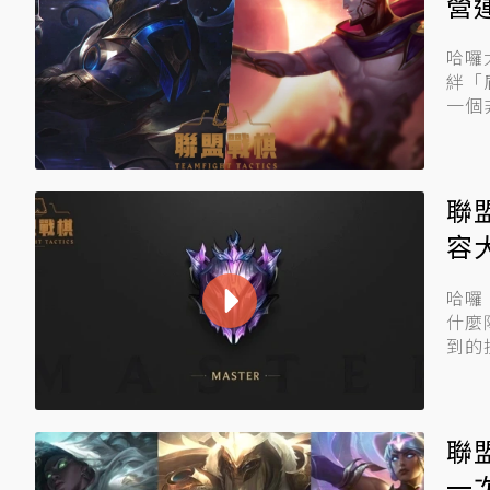
營
哈囉
絆「盾護
一個
聯
容
哈囉
什麼
到的
定陣..
聯
一