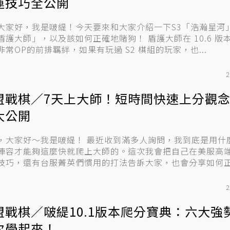
運技巧全公開
大家好，我是啵緹！今天要來和大家介紹一下S3「浩瀚星河
大師」，以及該如何正確地賭狗！ 盾護大師在 10.6 版本中算是
非常OP的前排羈絆，如果有玩過 S2 棋組的玩家，也...
2
盟戰棋／7天上大師！短時間快速上分觀
大公開
，大家好～我是啵緹！ 最近收到滿多人詢問，我到底是用什
陣容才能夠這麼快就爬上大師的。這次我會把自己在美服高
技巧，還有台服菁英們慣用的打法告訴大家，也會分享如何
.
2
盟戰棋／啵緹10.1版本爬分寶典：六大強
次學起來！