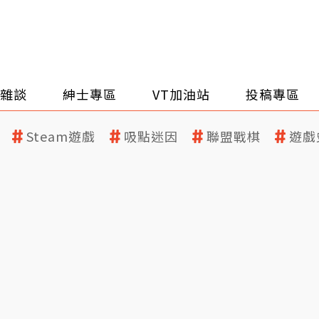
雜談
紳士專區
VT加油站
投稿專區
Steam遊戲
吸點迷因
聯盟戰棋
遊戲