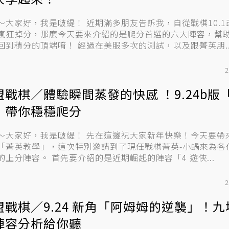
～大家好，我是啵緹！ 近期滿多朋友告訴我，自從戰棋10.1
瘋狂掉分，那麽今天要來介紹的是爬分首選的六大陣容，幫
次爬回到積分的頂端唷！ 經過在美服多次的測試，以及跟菁英朋..
2
盟戰棋／體驗瞬間蒸發的快感 ！9.24b版
」帶你穩穩爬分
，我是啵緹！ 先在這邊祝大家新年快樂！今天要帶來的是新
「菁英教學」，這次特別邀請到了現任戰棋菁英-小蝸來為各
騰騰的上分陣容。 首先要介紹的是近期崛起的陣容「4 遊俠...
2
盟戰棋／9.24 新角「阿姆姆的逆襲」！九
陣容分析給你聽