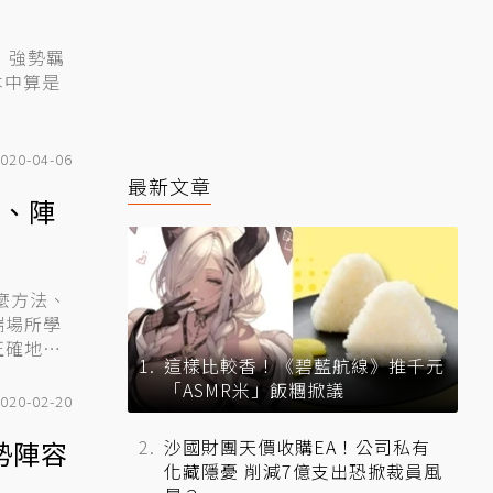
」強勢羈
020-04-06
最新文章
念、陣
麼方法、
端場所學
正確地決
這樣比較香！《碧藍航線》推千元
「ASMR米」飯糰掀議
020-02-20
沙國財團天價收購EA！公司私有
勢陣容
化藏隱憂 削減7億支出恐掀裁員風