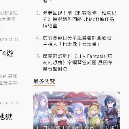
暴？
元老回鍋！前《刺客教條：維京紀
改版後就
元》遊戲總監回歸Ubisoft擔任品
助大家再
牌總監
.
前偶像節目分享追愛老師全過程
020-01-21
主持人「也太像少女漫畫」
「4遊
節奏奇幻新作《Lily Fantasia 莉
莉幻想曲》拿鋼琴當武器 展開華
麗音聲對決
最多瀏覽
位分享熱
020-01-03
地獄
日V團體「深淵組」解散！因財務