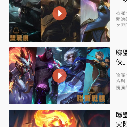
哈囉
開始
聯
俠
哈囉～大家好
系列
聯
火