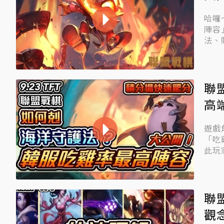
哈囉
陣容」。 首先，先來回顧一下上一版
法、
聯
高
遊戲角落 哈嘍，大家好～我是啵緹！ 
「吃
此玩
聯
觀