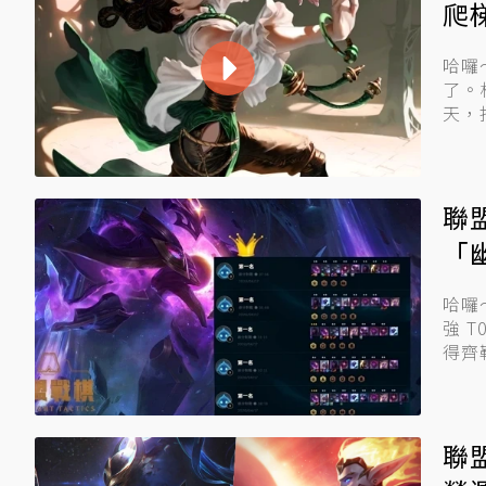
爬
哈囉
了。
天，
基礎技
聯
「
哈囉
強 
得齊
到...
聯