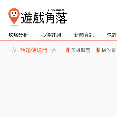
攻略分析
心得評測
新聞資訊
快評
話題傳送門
英雄聯盟
橘攸奈