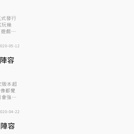
正式發行
試玩幾
下遊戲的
020-05-12
勢陣容
次版本超
好像都覺
到會強
020-04-22
」陣容