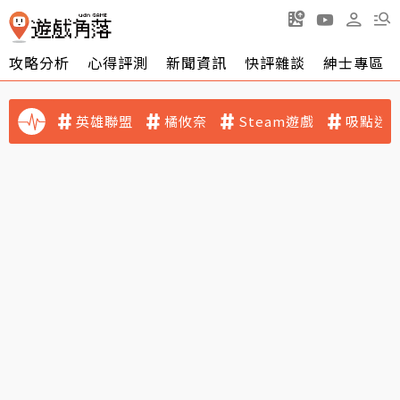
攻略分析
心得評測
新聞資訊
快評雜談
紳士專區
英雄聯盟
橘攸奈
Steam遊戲
吸點迷