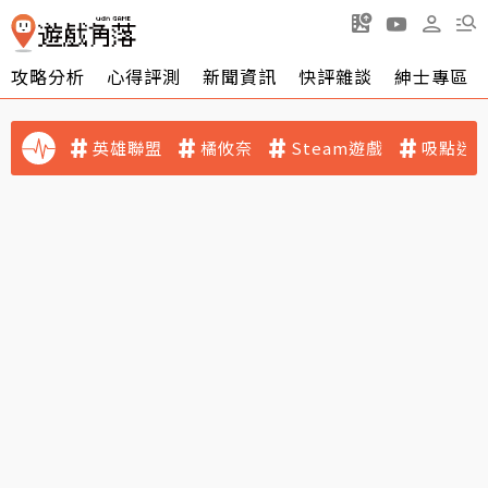
攻略分析
心得評測
新聞資訊
快評雜談
紳士專區
英雄聯盟
橘攸奈
Steam遊戲
吸點迷