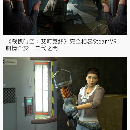
《戰慄時空：艾莉克絲》完全相容SteamVR，
劇情介於一二代之間