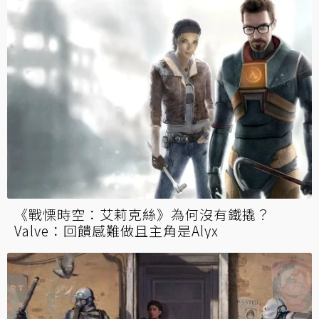
《戰慄時空：艾莉克絲》為何沒有鐵撬？
Valve：回饋感難做且主角是Alyx