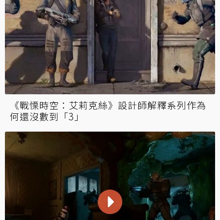
《戰慄時空：艾莉克絲》設計師解釋系列作為
何還沒數到「3」