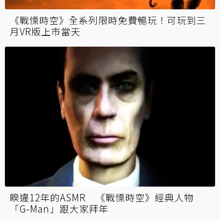
《戰慄時空》全系列限時免費暢玩！可玩到三
月VR版上市當天
睽違12年的ASMR 《戰慄時空》經典人物
「G-Man」跟大家拜年