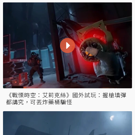
《戰慄時空：艾莉克絲》國外試玩：握槍填彈
都講究，可丟炸藥桶騙怪