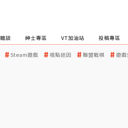
雜談
紳士專區
VT加油站
投稿專區
Steam遊戲
吸點迷因
聯盟戰棋
遊戲