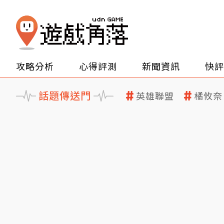
攻略分析
心得評測
新聞資訊
快評
話題傳送門
英雄聯盟
橘攸奈