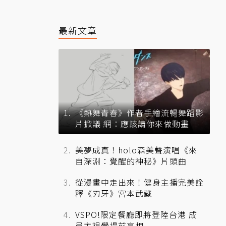
最新文章
《熱舞青春》作者手繪流暢舞蹈影
片掀議 網：應該請你來做動畫
美夢成真！holo森美聲演唱《來
自深淵：覺醒的神秘》片頭曲
從漫畫中走出來！健身主播完美詮
釋《刃牙》宮本武藏
VSPO!限定餐廳即將登陸台港 成
員主視覺提前亮相