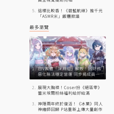
這樣比較香！《碧藍航線》推千元
「ASMR米」飯糰掀議
最多瀏覽
日V團體「深淵組」解散！因財務
惡化無法穩定營運 同步揭成員未
來去向
展現大胸襟！Coser扮《絕區零》
蕾米埃爾粉絲福利給好給滿
神隱兩年終於復活！《冰菓》同人
神繪師回歸 P站重新上傳大量創作