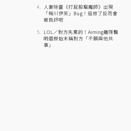
人妻除靈《打屁股驅魔師》出現
「梅川伊芙」Bug！這修了反而會
被負評吧
LOL／對方先罵的！Aiming離隊聲
明還原始末稱對方「不願與他共
事」