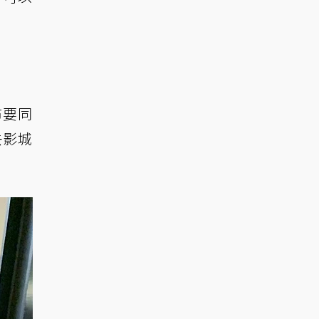
布要同
去影城