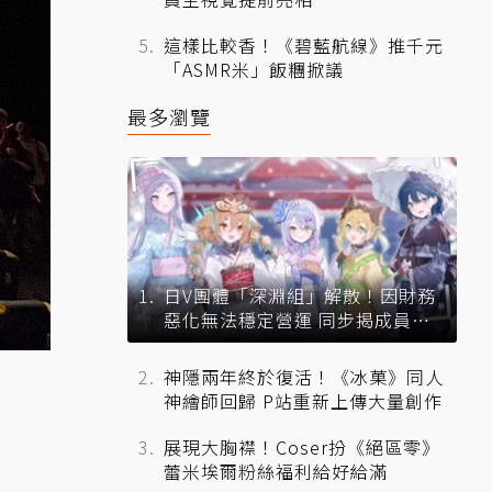
這樣比較香！《碧藍航線》推千元
「ASMR米」飯糰掀議
最多瀏覽
日V團體「深淵組」解散！因財務
惡化無法穩定營運 同步揭成員未
來去向
神隱兩年終於復活！《冰菓》同人
神繪師回歸 P站重新上傳大量創作
展現大胸襟！Coser扮《絕區零》
蕾米埃爾粉絲福利給好給滿