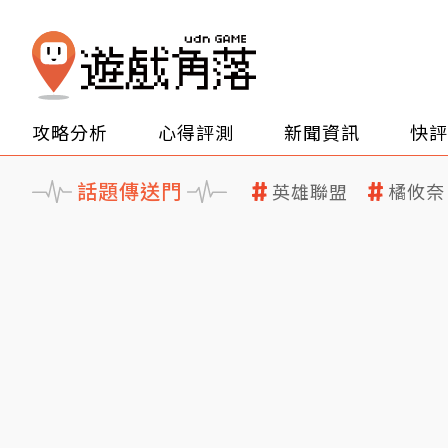
攻略分析
心得評測
新聞資訊
快評
話題傳送門
英雄聯盟
橘攸奈