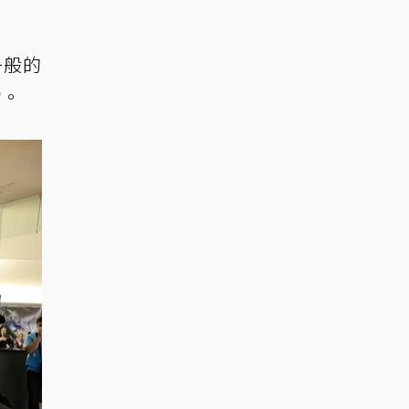
一般的
物。