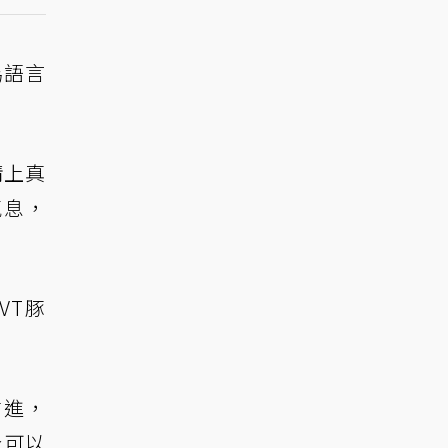
為語言
情上真
氣息，
VT豚
前進，
合可以