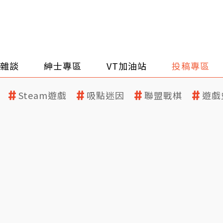
雜談
紳士專區
VT加油站
投稿專區
Steam遊戲
吸點迷因
聯盟戰棋
遊戲