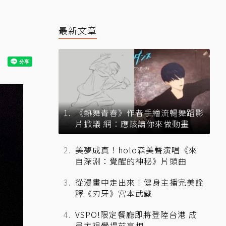
最新文章
《熱舞青春》作者手繪流暢舞蹈影
片掀議 網：應該請你來做動畫
美夢成真！holo森美聲演唱《來
自深淵：覺醒的神秘》片頭曲
從漫畫中走出來！健身主播完美詮
釋《刃牙》宮本武藏
VSPO!限定餐廳即將登陸台港 成
員主視覺提前亮相