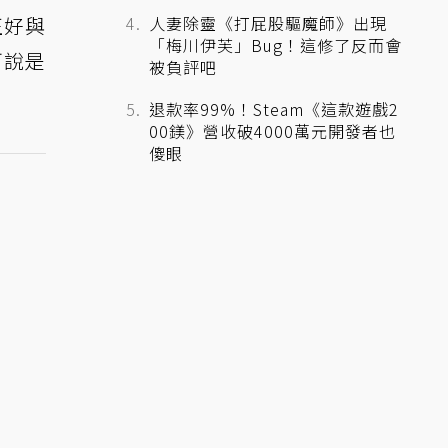
正好與
人妻除靈《打屁股驅魔師》出現
「梅川伊芙」Bug！這修了反而會
可說是
被負評吧
退款率99%！Steam《這款遊戲2
00鎂》營收破4000萬元開發者也
傻眼