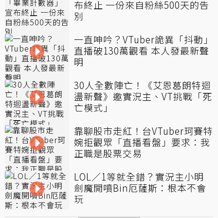
布終止 一份來自粉絲500天的告
別
一直呻吟？VTuber詭異「抖動」
直播破130萬觀看 本人發最新聲
明
30人全數陣亡！《艾恩葛朗特迴
盪新聲》邀實況主、VT挑戰「死
亡模式」
靠聊股市走紅！台VTuber珂賽特
婉拒觀眾「直播看盤」要求：我
正職是股票交易
LOL／1等就全錯？實況主小明
劍魔開噴Bin厄薩斯：根本不會
玩