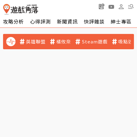
攻略分析
心得評測
新聞資訊
快評雜談
紳士專區
英雄聯盟
橘攸奈
Steam遊戲
吸點迷