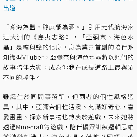
出道
「煮海為鹽，釀蔗漿為酒。」引用元代航海家
汪大淵的《島夷志略》，「亞彌奈、海色水
晶」是糖與鹽的化身，身為業界首創的陪伴系
知識型VTuber，亞彌奈與海色水晶將以她們的
故事陪伴大家，成為你我在成長道路上最與眾
不同的夥伴。
雖誕生於同間事務所，但兩者的個性風格迥
異，其中，亞彌奈個性活潑、充滿好奇心，喜
愛畫畫、探索新事物也熱衷於遊戲，未來她將
透過Minecraft等遊戲，陪伴觀眾訓練邏輯思維
並激發創造力；海色水晶不僅能以國語、英