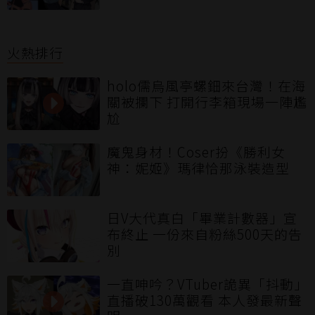
火熱排行
holo儒烏風亭螺鈿來台灣！在海
關被攔下 打開行李箱現場一陣尷
尬
魔鬼身材！Coser扮《勝利女
神：妮姬》瑪律恰那泳裝造型
日V大代真白「畢業計數器」宣
布終止 一份來自粉絲500天的告
別
一直呻吟？VTuber詭異「抖動」
直播破130萬觀看 本人發最新聲