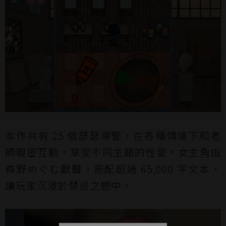
本作共有 25 個瑟瑟場警，在各種情境下和老
師親密互動，享受不同主題的性愛。女主角由
森野めぐむ獻聲，搭配超過 65,000 字文本，
讓玩家沉浸於禁忌之戀中。