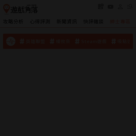
攻略分析
心得評測
新聞資訊
快評雜談
紳士專區
英雄聯盟
橘攸奈
Steam遊戲
吸點迷