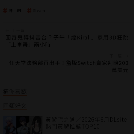
紳士向
Steam
←
上一篇
圖奇鬼轉抖音台？子午「煌Kirali」家用3D狂跳
「上車舞」兩小時
下一篇
→
任天堂法務部再出手！盜版Switch賣家判賠200
萬美元
猜你喜歡
同類好文
黃遊宅之道／2026年6月DLsite
熱門黃遊推薦TOP10