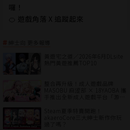
囉！
🍊 遊戲角落 X 追蹤起來
紳士向 更多報導
黃遊宅之道／2026年6月DLsite
熱門黃遊推薦TOP10
整合再升級！成人遊戲品牌
MASOBU 麻涩部 × 18YAOBA 攜
手推出全新成人遊戲平台「游点
涩」打造華語圈優質多元的成人
遊戲體驗
Steam夏季特賣開跑！
akaeroCore三大紳士新作你玩
過了嗎？