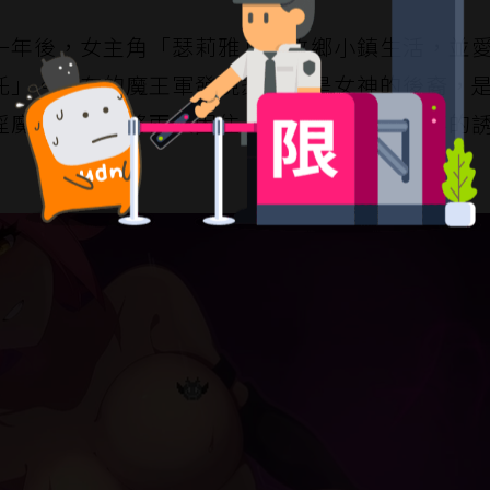
一年後，女主角「瑟莉雅」在故鄉小鎮生活，並
托」。殘存的魔王軍發現瑟莉雅是女神的後裔，
淫魔施展結界將兩人困住，開始了讓他們墮落的