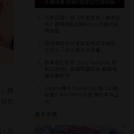
化藏隱憂 削減7億支出恐掀裁員風
暴？
元老回鍋！前《刺客教條：維京紀
元》遊戲總監回歸Ubisoft擔任品
牌總監
前偶像節目分享追愛老師全過程
主持人「也太像少女漫畫」
節奏奇幻新作《Lily Fantasia 莉
莉幻想曲》拿鋼琴當武器 展開華
麗音聲對決
Garena攜手Pocketpair推《幻獸
ボ」開
帕魯》MMORPG手遊 預計年內上
 日於
市
最多瀏覽
感，又