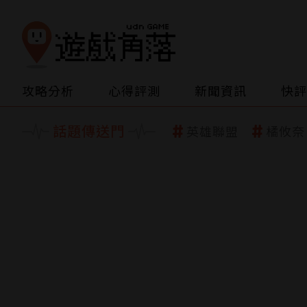
攻略分析
心得評測
新聞資訊
快評
話題傳送門
英雄聯盟
橘攸奈