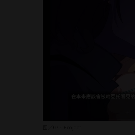
圖／072 Project