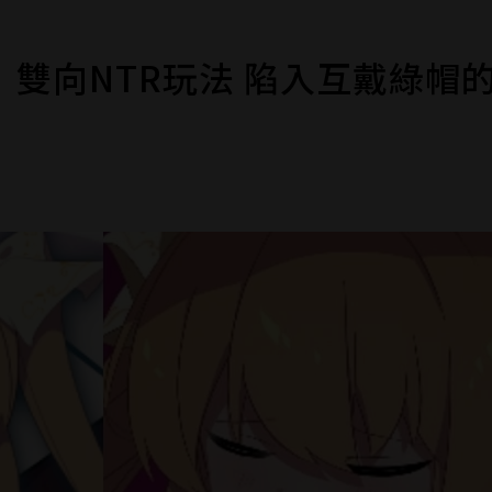
》雙向NTR玩法 陷入互戴綠帽