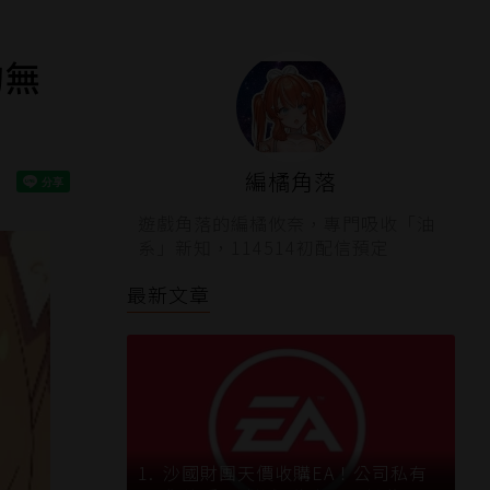
的無
編橘角落
遊戲角落的編橘攸奈，專門吸收「油
系」新知，114514初配信預定
最新文章
沙國財團天價收購EA！公司私有