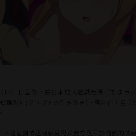
ct 今（17）日宣布，由日本成人遊戲社團「ちまラ
暗號撕裂》(クリプトの引き裂き)，預計在 1 月 23
。
節，隨著劇情逐漸感受男女雙方沉溺於肉慾的快