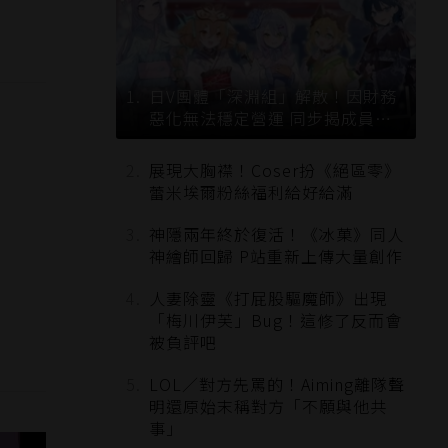
日V團體「深淵組」解散！因財務
惡化無法穩定營運 同步揭成員未
來去向
展現大胸襟！Coser扮《絕區零》
蕾米埃爾粉絲福利給好給滿
神隱兩年終於復活！《冰菓》同人
神繪師回歸 P站重新上傳大量創作
人妻除靈《打屁股驅魔師》出現
「梅川伊芙」Bug！這修了反而會
被負評吧
LOL／對方先罵的！Aiming離隊聲
明還原始末稱對方「不願與他共
事」