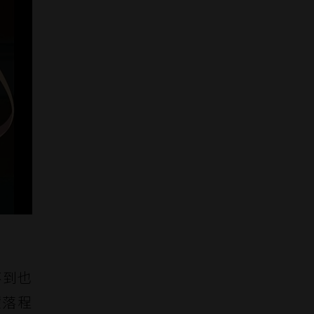
不到也
墮落程