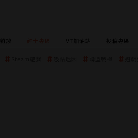
雜談
紳士專區
VT加油站
投稿專區
Steam遊戲
吸點迷因
聯盟戰棋
遊戲