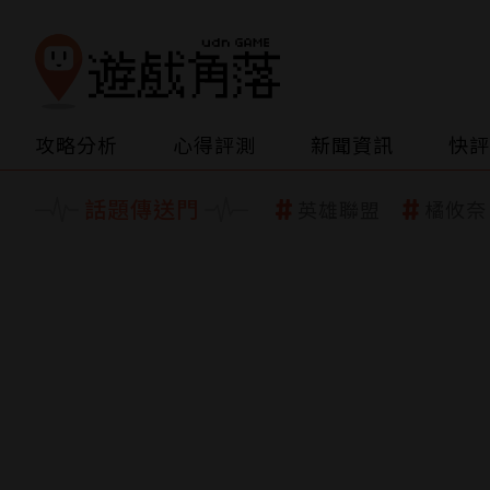
攻略分析
心得評測
新聞資訊
快評
話題傳送門
英雄聯盟
橘攸奈