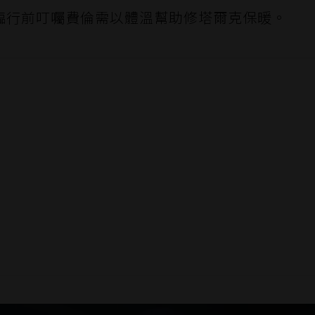
臨行前叮囑費倫需以體溫幫助修塔爾克保暖。