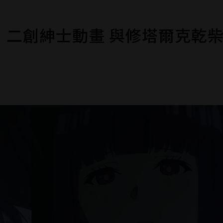
》二創紳士動畫 與修塔爾克乾