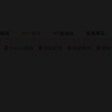
雜談
紳士專區
VT加油站
投稿專區
Steam遊戲
吸點迷因
聯盟戰棋
遊戲