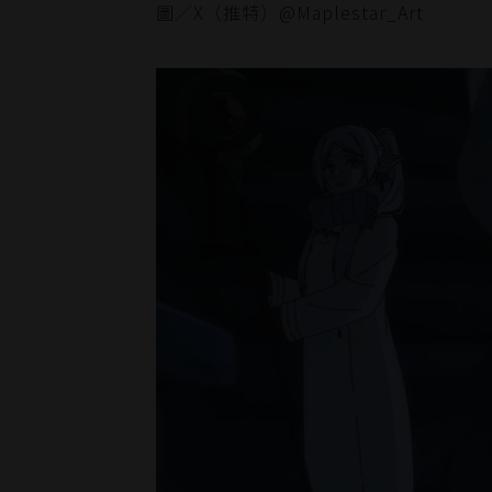
圖／X（推特）@Maplestar_Art