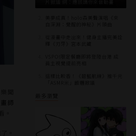
片掀議 網：應該請你來做動畫
美夢成真！holo森美聲演唱《來
自深淵：覺醒的神秘》片頭曲
從漫畫中走出來！健身主播完美詮
釋《刃牙》宮本武藏
VSPO!限定餐廳即將登陸台港 成
員主視覺提前亮相
這樣比較香！《碧藍航線》推千元
「ASMR米」飯糰掀議
音樂聞
最多瀏覽
動畫師
看。
涼了。