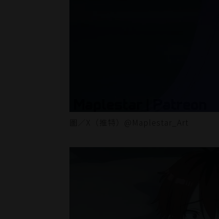
圖／X（推特）@Maplestar_Art