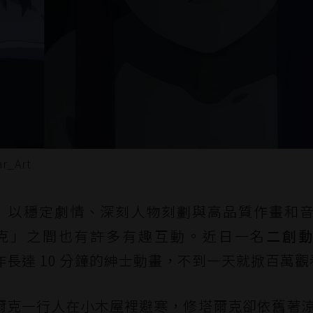
_Art
》以穩定劇情、深刻人物刻劃與高品質作畫和
克」之間也有許多有趣互動。近日一名
二創
長達 10 分鐘的紳士動畫，不到一天就掀百萬觀
爾克一行人在小木屋裡避寒，修塔爾克卻依舊著