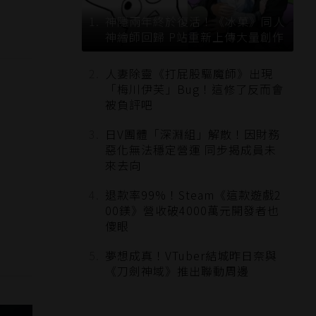
神隱兩年終於復活！《冰菓》同人
神繪師回歸 P站重新上傳大量創作
人妻除靈《打屁股驅魔師》出現
「梅川伊芙」Bug！這修了反而會
被負評吧
日V團體「深淵組」解散！因財務
惡化無法穩定營運 同步揭成員未
來去向
退款率99%！Steam《這款遊戲2
00鎂》營收破4000萬元開發者也
傻眼
夢想成真！VTuber結城昨日奈與
《刀劍神域》推出聯動周邊