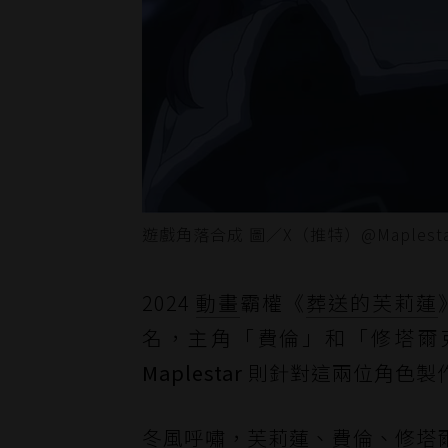
遊戲角落合成 圖／X（推特）@Maplestar
2024
動畫
霸權《
葬送的芙莉蓮
名，主角「費倫」和「修塔爾
Maplestar
則針對這兩位角色製作
冬風呼嘯，芙莉蓮、費倫、修塔