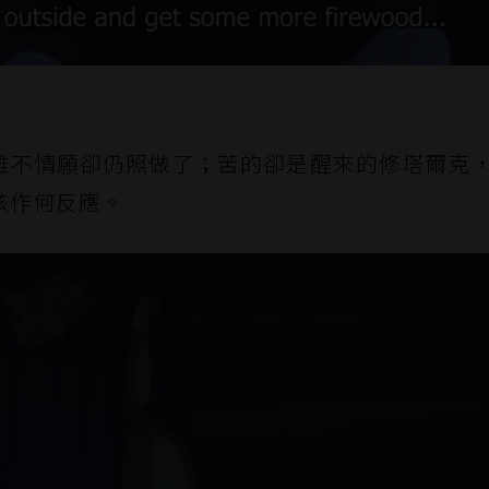
雖不情願卻仍照做了；苦的卻是醒來的修塔爾克
該作何反應。