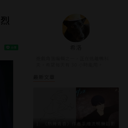
柴烈
希洛
遊戲角落編輯之一，正在逃離鴨科
夫，希望每天有 30 小時能用。
最新文章
《熱舞青春》作者手繪流暢舞蹈影