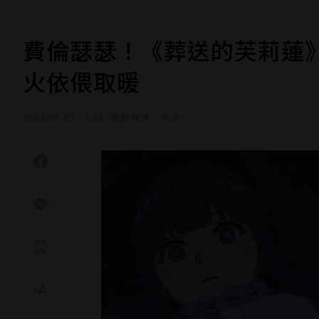
費倫瑟瑟！《葬送的芙莉蓮
火依偎取暖
2025-01-03 17:26
遊戲角落／希洛