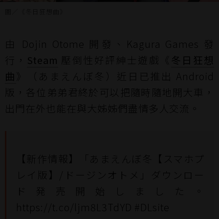
圖／《冬日狂想曲》
由 Dojin Otome 開發、Kagura Games 發
行，
Steam
壓倒性好評紳士遊戲《
冬日狂想
曲
》（あまえんぼ冬）近日已推出 Android
版，各位弟弟君終於可以把隨時隨地開大車，
出門在外也能在與大姊姊們盡情多人交流。
【新作情報】「あまえんぼ冬【スマホプ
レイ版】/ドージンオトメ」ダウンロー
ド発売開始しました。
https://t.co/ljm8L3TdYD
#DLsite