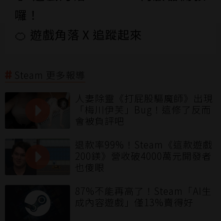
囉！
🍊 遊戲角落 X 追蹤起來
Steam 更多報導
人妻除靈《打屁股驅魔師》出現
「梅川伊芙」Bug！這修了反而
會被負評吧
退款率99%！Steam《這款遊戲
200鎂》營收破4000萬元開發者
也傻眼
87%不能再高了！Steam「AI生
成內容遊戲」僅13%賣得好