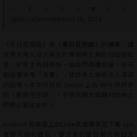
— ドージンオトメ
(@DojinOtome)
March 26, 2024
《冬日狂想曲》是《
夏日狂想曲
》的續集，講
述男主角父母又再次於寒假將主角託付給姑姑
家，於是主角與姊姊、姑姑們再續前緣，每天
都過著非常「充實」，替許多大姊姊注入滿滿
的回憶。本作目前在 Steam 上為 96% 好評率
的「壓倒性好評」，不排斥開大車題材的紳士
們務必嘗試本作。
Android 版需要上
DLsite
頁面購買並下載 apk
後即可順利遊玩。要注意的是目前只有日文