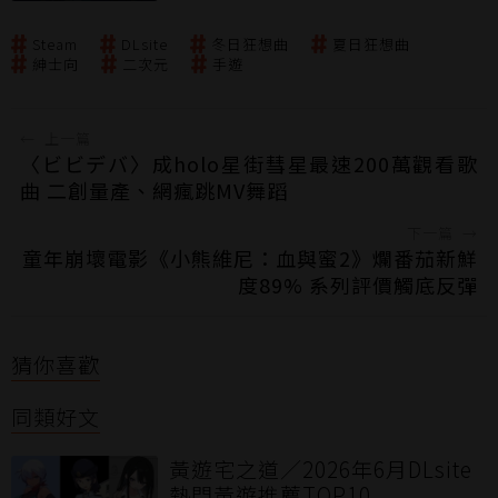
Steam
DLsite
冬日狂想曲
夏日狂想曲
紳士向
二次元
手遊
←
上一篇
〈ビビデバ〉成holo星街彗星最速200萬觀看歌
曲 二創量產、網瘋跳MV舞蹈
下一篇
→
童年崩壞電影《小熊維尼：血與蜜2》爛番茄新鮮
度89% 系列評價觸底反彈
猜你喜歡
同類好文
黃遊宅之道／2026年6月DLsite
熱門黃遊推薦TOP10