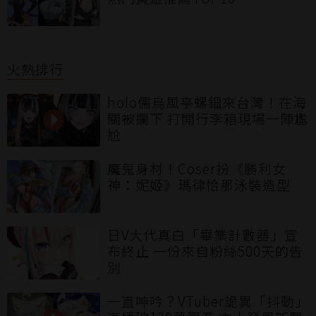
火熱排行
holo儒烏風亭螺鈿來台灣！在海
關被攔下 打開行李箱現場一陣尷
尬
魔鬼身材！Coser扮《勝利女
神：妮姬》瑪律恰那泳裝造型
日V大代真白「畢業計數器」宣
布終止 一份來自粉絲500天的告
別
一直呻吟？VTuber詭異「抖動」