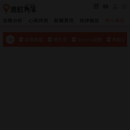
攻略分析
心得評測
新聞資訊
快評雜談
紳士專區
英雄聯盟
橘攸奈
Steam遊戲
吸點迷