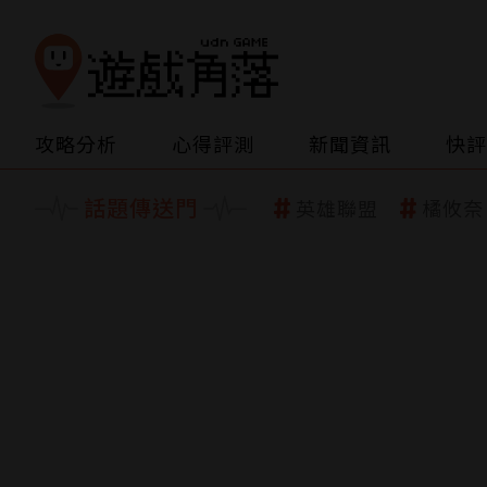
攻略分析
心得評測
新聞資訊
快評
話題傳送門
英雄聯盟
橘攸奈