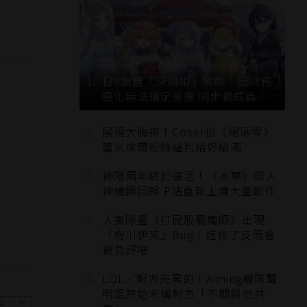
日V團體「深淵組」解散！因財務
惡化無法穩定營運 同步揭成員未
來去向
展現大胸襟！Coser扮《絕區零》
蕾米埃爾粉絲福利給好給滿
神隱兩年終於復活！《冰菓》同人
神繪師回歸 P站重新上傳大量創作
人妻除靈《打屁股驅魔師》出現
「梅川伊芙」Bug！這修了反而會
被負評吧
LOL／對方先罵的！Aiming離隊聲
明還原始末稱對方「不願與他共