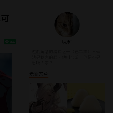
能可
啄雞
遊戲角落的編輯之一（已畢業）。頭
貼是我家的貓，他叫米漿，你是不是
想吸人家？
最新文章