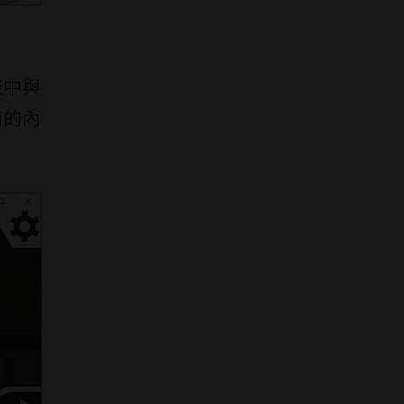
談中與
面的內