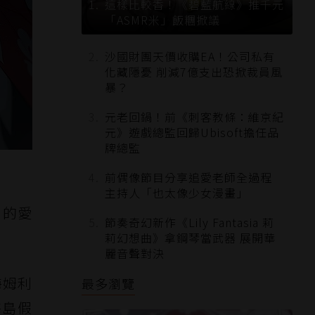
這樣比較香！《碧藍航線》推千元
「ASMR米」飯糰掀議
沙國財團天價收購EA！公司私有
化藏隱憂 削減7億支出恐掀裁員風
暴？
元老回鍋！前《刺客教條：維京紀
元》遊戲總監回歸Ubisoft擔任品
牌總監
前偶像節目分享追愛老師全過程
主持人「也太像少女漫畫」
」的愛
節奏奇幻新作《Lily Fantasia 莉
莉幻想曲》拿鋼琴當武器 展開華
麗音聲對決
海姆利
最多瀏覽
海島假