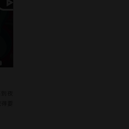
每到夜
記得要