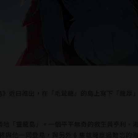
島》近日推出，在「毛茸龍」的島上寫下「龍厚
勝地「靈龍島」。一個平平無奇的救生員亨利．
將與他一同登島，與另外 6 隻雄龍度過難忘的