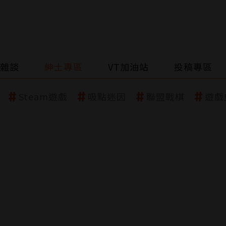
雜談
紳士專區
VT加油站
投稿專區
Steam遊戲
吸點迷因
聯盟戰棋
遊戲