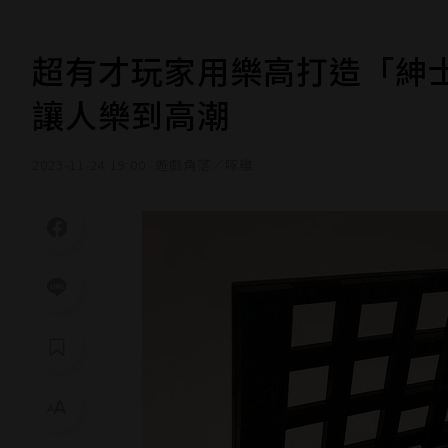
超有才玩家用樂高打造「紳
讓人樂到高潮
2023-11-24 19:00
遊戲角落／啄雞