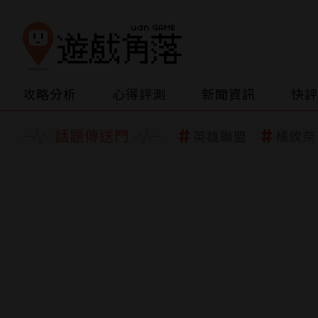
攻略分析
心得評測
新聞資訊
快評
話題傳送門
英雄聯盟
橘攸奈