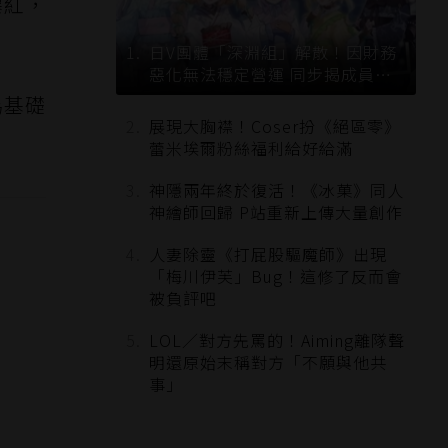
爆紅，
日V團體「深淵組」解散！因財務
惡化無法穩定營運 同步揭成員未
來去向
為基礎
展現大胸襟！Coser扮《絕區零》
。
蕾米埃爾粉絲福利給好給滿
神隱兩年終於復活！《冰菓》同人
神繪師回歸 P站重新上傳大量創作
人妻除靈《打屁股驅魔師》出現
「梅川伊芙」Bug！這修了反而會
被負評吧
LOL／對方先罵的！Aiming離隊聲
明還原始末稱對方「不願與他共
事」