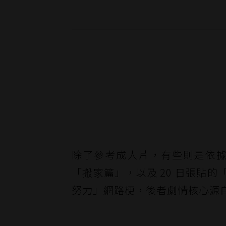
除了參考成人片，有些則是依據真
「搬家篇」，以及 20 日張貼
努力」網路梗，後者劇情核心源