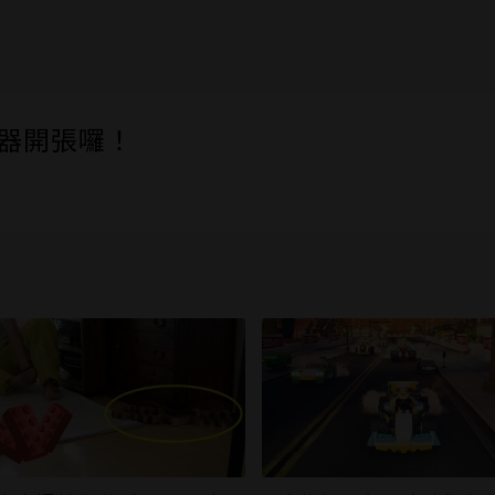
伺服器開張囉！