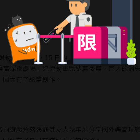
跟動漫為主題，15 日的「空中噴射性愛裝置篇
樂高深夜劇場」追完動畫完結篇後篇，巨人的消
，因而有了該篇創作。
者向遊戲角落透露其友人幾年前分享國外樂高玩