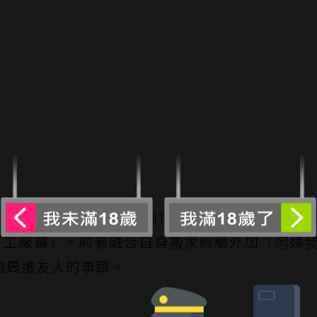
人真事改編的自創劇情，像是 11 月 22 日
的「工廠篇」。前者融合自身搬家經驗外加「阿姨
自周遭友人的事蹟。