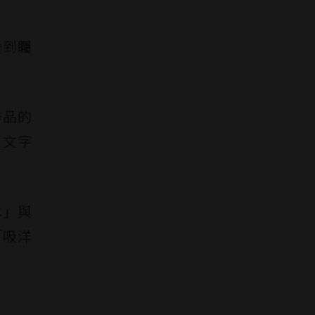
受到矚
作品的
。文字
淋」與
「吸洋