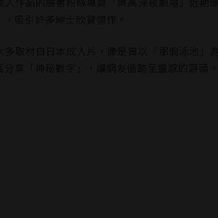
成人作品的臉書粉絲專頁「樂高深夜劇場」近期
」，吸引許多紳士欣賞傑作。
大多取材自日本成人片，像是曾以「那個泳池」
區分享「神秘數字」，讓網友循跡至靈感的源頭