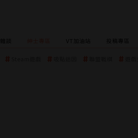
雜談
紳士專區
VT加油站
投稿專區
Steam遊戲
吸點迷因
聯盟戰棋
遊戲