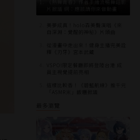
《熱舞青春》作者手繪流暢舞蹈影
片掀議 網：應該請你來做動畫
美夢成真！holo森美聲演唱《來
自深淵：覺醒的神秘》片頭曲
從漫畫中走出來！健身主播完美詮
釋《刃牙》宮本武藏
VSPO!限定餐廳即將登陸台港 成
員主視覺提前亮相
這樣比較香！《碧藍航線》推千元
「ASMR米」飯糰掀議
最多瀏覽