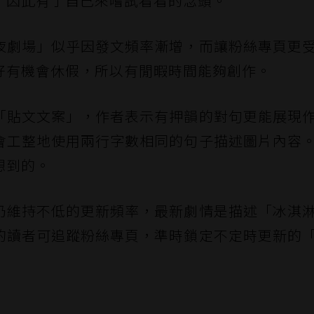
，因此有了自己來嚐試看看的念頭。
夜劇場」似乎因發文頻率漸增，而讓粉絲專頁更
好有機會休假，所以有閒暇時間能夠創作。
「貼文文案」，作者表示有押韻的對句更能展現
會工整地使用兩行字數相同的句子描述圖片內容
想到的。
仍維持不低的更新頻率，最新劇情是描述「冰淇
的讀者可追蹤粉絲專頁，準時鎖定不定時更新的