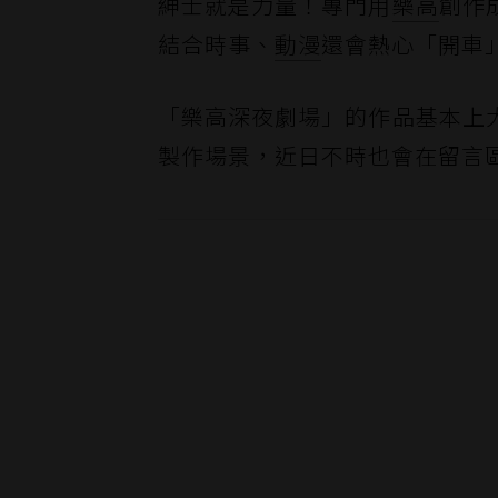
紳士就是力量！專門用
樂高
創作
結合時事、
動漫
還會熱心「開車
「樂高深夜劇場」的作品基本上
製作場景，近日不時也會在留言