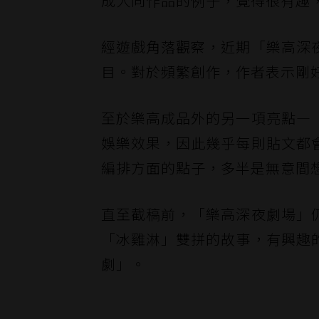
成人向作品的例子，覺得很有趣
經遊戲角落觀察，近期「樂高深
目。對於頻繁創作，作者表示剛
至於樂高成品外的另一項亮點—
娛樂效果，因此幾乎每則貼文都
編排方面的點子，多半是無意間
直至截稿前，「樂高深夜劇場」
「冰雞淋」雙拼的故事，有興趣
劇」。