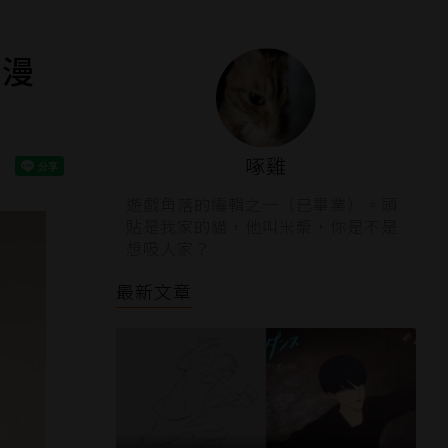
動漫
啄雞
遊戲角落的編輯之一（已畢業）。頭
貼是我家的貓，他叫米漿，你是不是
想吸人家？
最新文章