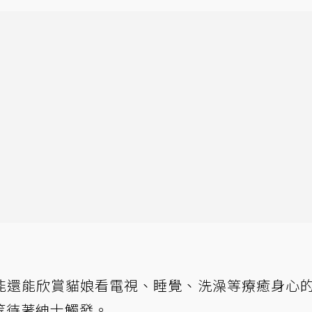
能還能欣賞貓娘看電視、睡覺、洗澡等療癒身心
等待著紳士觸發。