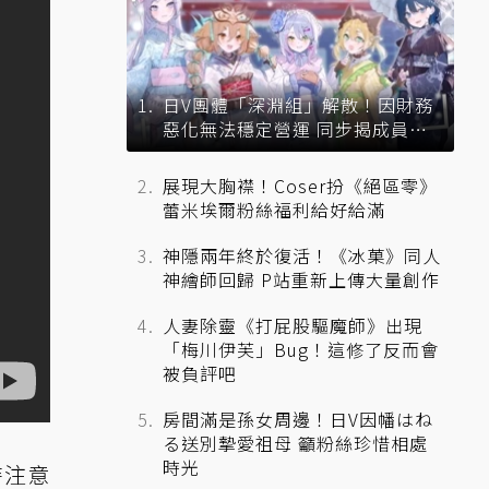
日V團體「深淵組」解散！因財務
惡化無法穩定營運 同步揭成員未
來去向
展現大胸襟！Coser扮《絕區零》
蕾米埃爾粉絲福利給好給滿
神隱兩年終於復活！《冰菓》同人
神繪師回歸 P站重新上傳大量創作
人妻除靈《打屁股驅魔師》出現
「梅川伊芙」Bug！這修了反而會
被負評吧
房間滿是孫女周邊！日V因幡はね
る送別摯愛祖母 籲粉絲珍惜相處
時光
時注意