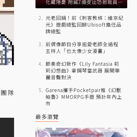
化藏隱憂 削減7億支出恐掀裁員風
暴？
元老回鍋！前《刺客教條：維京紀
元》遊戲總監回歸Ubisoft擔任品
牌總監
前偶像節目分享追愛老師全過程
主持人「也太像少女漫畫」
節奏奇幻新作《Lily Fantasia 莉
莉幻想曲》拿鋼琴當武器 展開華
麗音聲對決
Garena攜手Pocketpair推《幻獸
灣團隊
帕魯》MMORPG手遊 預計年內上
市
最多瀏覽