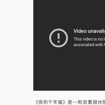
《撿到千年貓》是一款
放置
類休