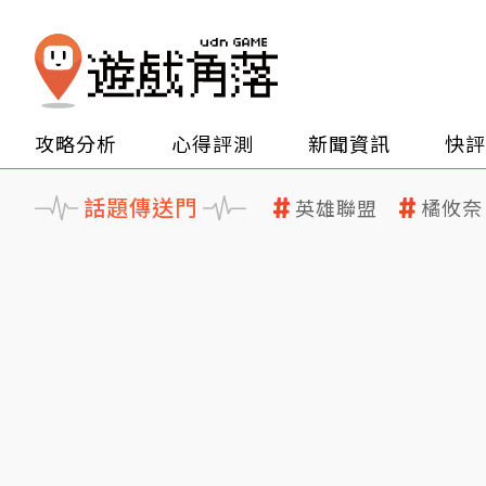
攻略分析
心得評測
新聞資訊
快評
話題傳送門
英雄聯盟
橘攸奈