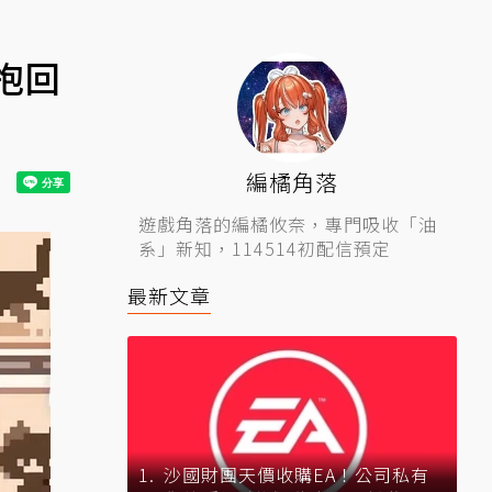
抱回
編橘角落
遊戲角落的編橘攸奈，專門吸收「油
系」新知，114514初配信預定
最新文章
沙國財團天價收購EA！公司私有