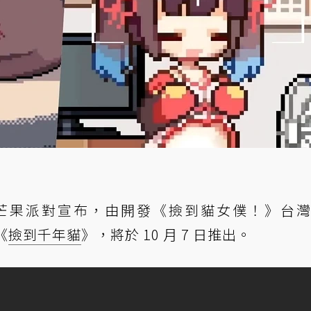
rty 芒果派對宣布，由開發《撿到貓女僕！》台
《
撿到千年貓
》，將於 10 月 7 日推出。