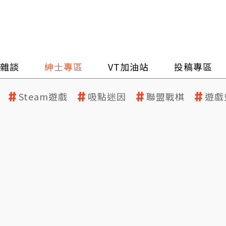
雜談
紳士專區
VT加油站
投稿專區
Steam遊戲
吸點迷因
聯盟戰棋
遊戲