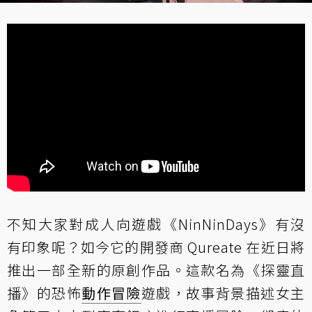
不知大家對成人向遊戲《NinNinDays》有沒
有印象呢？如今它的開發商 Qureate 在近日將
推出一部全新的原創作品。這款名為《
探靈直
播
》的恐怖
動作冒險
遊戲，故事背景描述女主