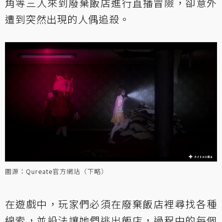
角等三人來到廢棄飯店進行直播冒險，卻意外
遭到突然出現的人偶追殺。
圖源：
Qureate
官方網站（下略）
在遊戲中，玩家們必須在廢棄飯店裡尋找各種
線索，並設法讓她們逃出飯店，過程中的每個